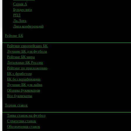
Серия А
Бундеслига
РПЛ
Ла Лига
Лига конференций
Рейтинг БК
Рейтинг европейских БК
Лучшие БК для футбола
Рейтинг БК мира
Легальные БК России
Рейтинг по приложению
БК с фрибетом
БК без верификации
Лучшие БК для лайва
Обзоры букмекеров
Все букмекеры
Теория ставок
Типы ставок на футбол
Стратегии ставок
Обозначения ставок