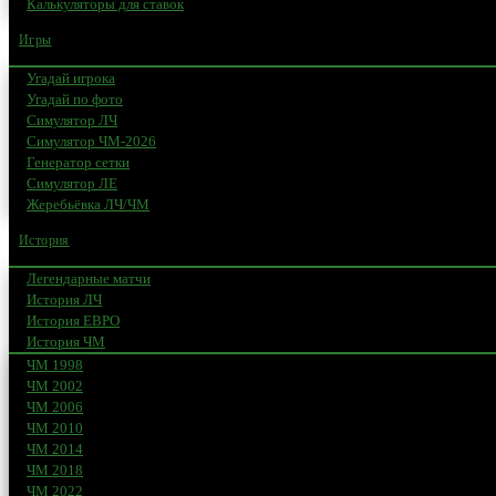
Калькуляторы для ставок
Игры
Угадай игрока
Угадай по фото
Симулятор ЛЧ
Симулятор ЧМ-2026
Генератор сетки
Симулятор ЛЕ
Жеребьёвка ЛЧ/ЧМ
История
Легендарные матчи
История ЛЧ
История ЕВРО
История ЧМ
ЧМ 1998
ЧМ 2002
ЧМ 2006
ЧМ 2010
ЧМ 2014
ЧМ 2018
ЧМ 2022