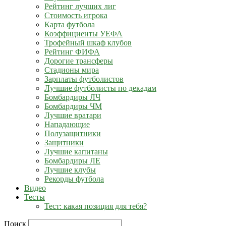
Рейтинг лучших лиг
Стоимость игрока
Карта футбола
Коэффициенты УЕФА
Трофейный шкаф клубов
Рейтинг ФИФА
Дорогие трансферы
Стадионы мира
Зарплаты футболистов
Лучшие футболисты по декадам
Бомбардиры ЛЧ
Бомбардиры ЧМ
Лучшие вратари
Нападающие
Полузащитники
Защитники
Лучшие капитаны
Бомбардиры ЛЕ
Лучшие клубы
Рекорды футбола
Видео
Тесты
Тест: какая позиция для тебя?
Поиск