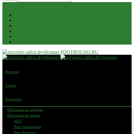
LIVE-результаты матчей
Турнирные таблицы
Футбольные термины
Тактическая доска
О нас
Контакты
FOOTBOLNO.RU
Новости
Статьи
Прогнозы
Прогнозы на сегодня
Прогнозы на завтра
АПЛ
Лига чемпионов
Лига Европы