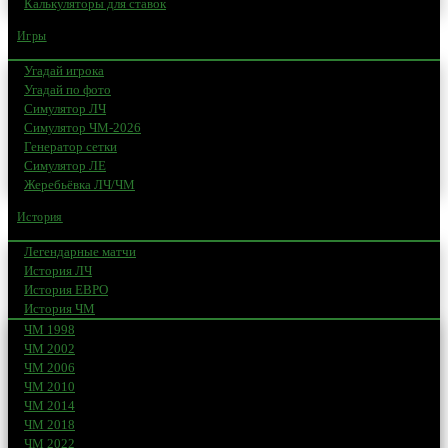
Калькуляторы для ставок
Игры
Угадай игрока
Угадай по фото
Симулятор ЛЧ
Симулятор ЧМ-2026
Генератор сетки
Симулятор ЛЕ
Жеребьёвка ЛЧ/ЧМ
История
Легендарные матчи
История ЛЧ
История ЕВРО
История ЧМ
ЧМ 1998
ЧМ 2002
ЧМ 2006
ЧМ 2010
ЧМ 2014
ЧМ 2018
ЧМ 2022