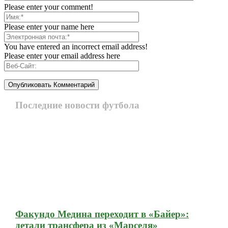
Please enter your comment!
Please enter your name here
You have entered an incorrect email address!
Please enter your email address here
Последние новости футбола
Факундо Медина переходит в «Байер»:
детали трансфера из «Марселя»