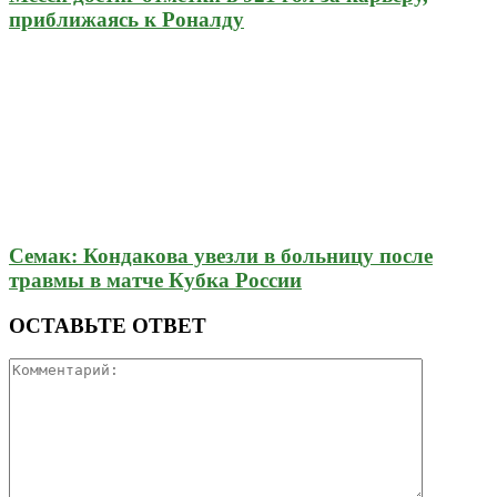
приближаясь к Роналду
Семак: Кондакова увезли в больницу после
травмы в матче Кубка России
ОСТАВЬТЕ ОТВЕТ