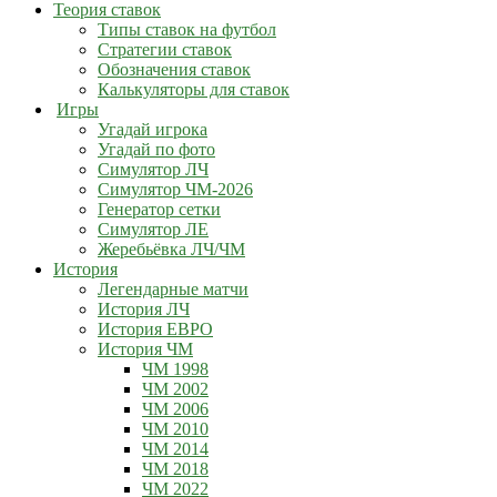
Теория ставок
Типы ставок на футбол
Стратегии ставок
Обозначения ставок
Калькуляторы для ставок
Игры
Угадай игрока
Угадай по фото
Симулятор ЛЧ
Симулятор ЧМ-2026
Генератор сетки
Симулятор ЛЕ
Жеребьёвка ЛЧ/ЧМ
История
Легендарные матчи
История ЛЧ
История ЕВРО
История ЧМ
ЧМ 1998
ЧМ 2002
ЧМ 2006
ЧМ 2010
ЧМ 2014
ЧМ 2018
ЧМ 2022