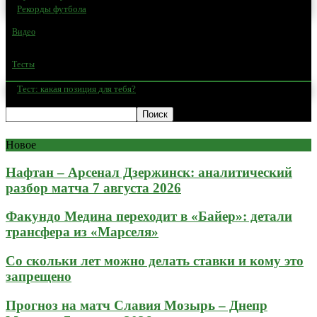
Рекорды футбола
Видео
Тесты
Тест: какая позиция для тебя?
Новое
Нафтан – Арсенал Дзержинск: аналитический
разбор матча 7 августа 2026
Факундо Медина переходит в «Байер»: детали
трансфера из «Марселя»
Со скольки лет можно делать ставки и кому это
запрещено
Прогноз на матч Славия Мозырь – Днепр