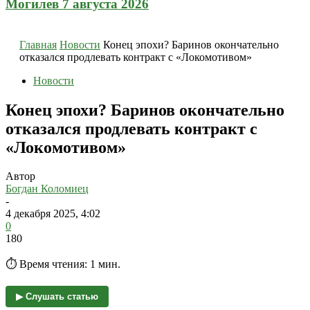
Могилев 7 августа 2026
Главная
Новости
Конец эпохи? Баринов окончательно
отказался продлевать контракт с «Локомотивом»
Новости
Конец эпохи? Баринов окончательно
отказался продлевать контракт с
«Локомотивом»
Автор
Богдан Коломиец
-
4 декабря 2025, 4:02
0
180
⏱ Время чтения: 1 мин.
▶ Слушать статью