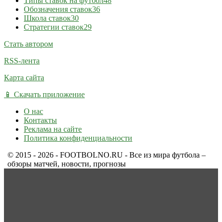
Типы ставок на футбол
48
Обозначения ставок
36
Школа ставок
30
Стратегии ставок
29
Стать автором
RSS-лента
Карта сайта
📱 Скачать приложение
О нас
Контакты
Реклама на сайте
Политика конфиденциальности
© 2015 - 2026 - FOOTBOLNO.RU - Все из мира футбола –
обзоры матчей, новости, прогнозы