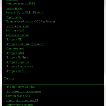
Чемпионат мира 2026
Золотой мяч
Золотая бутса ЧМ и Европы
Дерби мира
Лучшие футболисты СССР и России
Рейтинг тренеров
Рейтинг судей
Топ бомбардиров
История ЛЕ
История Копа Либертадорес
Копа Америка
История АПЛ
История Ла Лиги
История Серии А
История Бундеслиги
История Лиги 1
Тактика
Позиции футболистов
Визуализатор расстановок
Тактическая доска
Конструктор состава XI
Конструктор формы