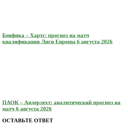
Бенфика – Хартс: прогноз на матч
квалификации Лиги Европы 6 августа 2026
ПАОК – Андерлехт: аналитический прогноз на
матч 6 августа 2026
ОСТАВЬТЕ ОТВЕТ