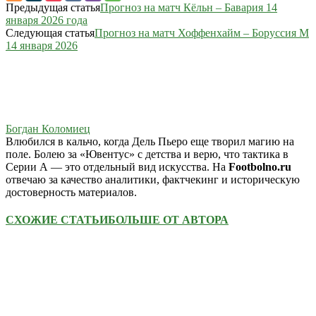
Предыдущая статья
Прогноз на матч Кёльн – Бавария 14
января 2026 года
Следующая статья
Прогноз на матч Хоффенхайм – Боруссия М
14 января 2026
Богдан Коломиец
Влюбился в кальчо, когда Дель Пьеро еще творил магию на
поле. Болею за «Ювентус» с детства и верю, что тактика в
Серии А — это отдельный вид искусства. На
Footbolno.ru
отвечаю за качество аналитики, фактчекинг и историческую
достоверность материалов.
СХОЖИЕ СТАТЬИ
БОЛЬШЕ ОТ АВТОРА