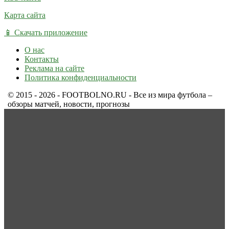
Карта сайта
📱 Скачать приложение
О нас
Контакты
Реклама на сайте
Политика конфиденциальности
© 2015 - 2026 - FOOTBOLNO.RU - Все из мира футбола –
обзоры матчей, новости, прогнозы