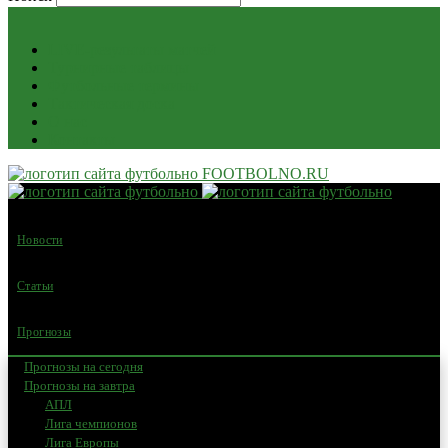
LIVE-результаты матчей
Турнирные таблицы
Футбольные термины
Тактическая доска
О нас
Контакты
FOOTBOLNO.RU
Новости
Статьи
Прогнозы
Прогнозы на сегодня
Прогнозы на завтра
АПЛ
Лига чемпионов
Лига Европы