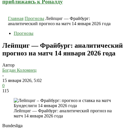
приближаясь к Роналду
Главная
Прогнозы
Лейпциг — Фрайбург:
аналитический прогноз на матч 14 января 2026 года
Прогнозы
Лейпциг — Фрайбург: аналитический
прогноз на матч 14 января 2026 года
Автор
Богдан Коломиец
-
15 января 2026, 5:02
0
115
Лейпциг — Фрайбург: аналитический прогноз на
матч 14 января 2026 года
Bundesliga