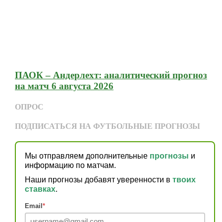
ПАОК – Андерлехт: аналитический прогноз
на матч 6 августа 2026
ОПРОС
ПОДПИСАТЬСЯ НА ФУТБОЛЬНЫЕ ПРОГНОЗЫ
Мы отправляем дополнительные
прогнозы
и
информацию по матчам.
Наши прогнозы добавят уверенности в
твоих
ставках
.
Email
*