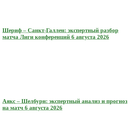
Шериф – Санкт-Галлен: экспертный разбор
матча Лиги конференций 6 августа 2026
Аякс – Шелбурн: экспертный анализ и прогноз
на матч 6 августа 2026