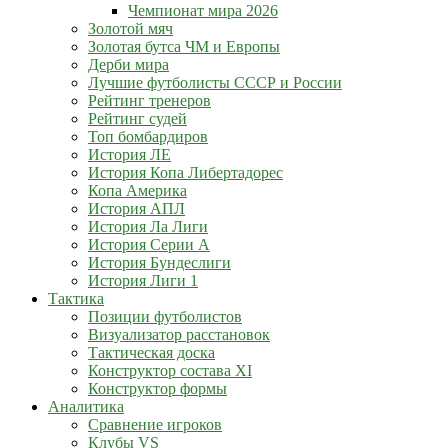
Чемпионат мира 2026
Золотой мяч
Золотая бутса ЧМ и Европы
Дерби мира
Лучшие футболисты СССР и России
Рейтинг тренеров
Рейтинг судей
Топ бомбардиров
История ЛЕ
История Копа Либертадорес
Копа Америка
История АПЛ
История Ла Лиги
История Серии А
История Бундеслиги
История Лиги 1
Тактика
Позиции футболистов
Визуализатор расстановок
Тактическая доска
Конструктор состава XI
Конструктор формы
Аналитика
Сравнение игроков
Клубы VS