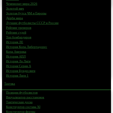
Чемпионат мира 2026
Золотой мяч
Золотая бутса ЧМ и Европы
Дерби мира
Лучшие футболисты СССР и России
Рейтинг тренеров
Рейтинг судей
Топ бомбардиров
История ЛЕ
История Копа Либертадорес
Копа Америка
История АПЛ
История Ла Лиги
История Серии А
История Бундеслиги
История Лиги 1
Тактика
Позиции футболистов
Визуализатор расстановок
Тактическая доска
Конструктор состава XI
Конструктор формы