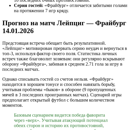
10 последних очных противостояний.
Серия гостей:
«Фрайбург» отличается забитыми голами
на протяжении 7 игр кряду.
Прогноз на матч Лейпциг — Фрайбург
14.01.2026
Предстоящая встреча обещает быть результативной.
«Лейпциг» мотивирован прервать серию неудач и вернуться в
топ-3, используя фактор своего поля. Статистика личных
встреч также благоволит хозяевам: они регулярно вскрывают
оборону «Фрайбурга», забивая в среднем 2.71 гола за игру в
последних матчах.
Однако списывать гостей со счетов нельзя. «Фрайбург»
находится в хорошем тонусе и способен навязать борьбу,
учитывая проблемы «быков» в обороне (9 пропущенных
мячей в 3 последних проигранных матчах). Сценарий игры
предполагает открытый футбол с большим количеством
моментов.
Базовым сценарием видится победа фаворита
через «верх». Учитывая атакующий потенциал
обеих сторон и историю их противостояний,