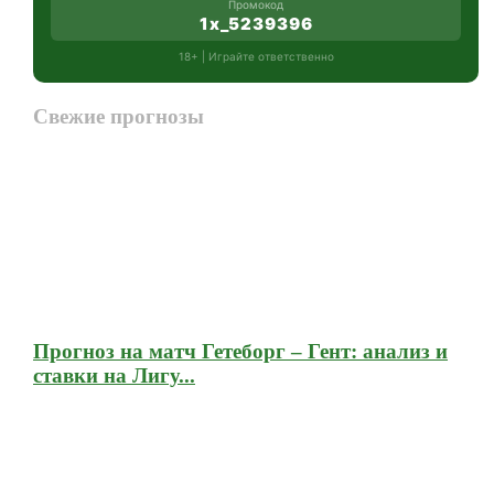
Промокод
1x_5239396
18+ | Играйте ответственно
Свежие прогнозы
Прогноз на матч Гетеборг – Гент: анализ и
ставки на Лигу...