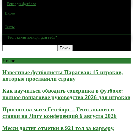
Рекорды футбола
Видео
Тесты
Тест: какая позиция для тебя?
Новое
Известные футболисты Парагвая: 15 игроков,
которые прославили страну
Как научиться обводить соперника в футболе:
полное пошаговое руководство 2026 для игроков
Прогноз на матч Гетеборг – Гент: анализ и
ставки на Лигу конференций 6 августа 2026
Месси достиг отметки в 921 гол за карьеру,