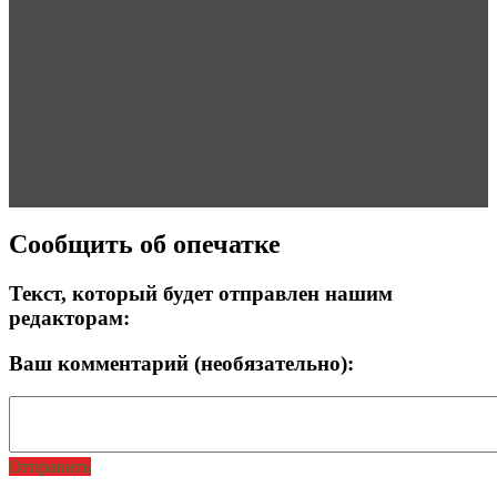
Сообщить об опечатке
Текст, который будет отправлен нашим
редакторам:
Ваш комментарий (необязательно):
Отправить