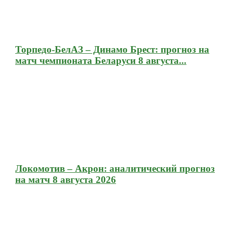
Торпедо-БелАЗ – Динамо Брест: прогноз на
матч чемпионата Беларуси 8 августа...
Локомотив – Акрон: аналитический прогноз
на матч 8 августа 2026