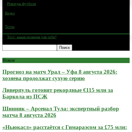
Рекорды футбола
Видео
Тесты
Тест: какая позиция для тебя?
Новое
Прогноз на матч Урал – Уфа 8 августа 2026:
хозяева продолжат сухую серию
Ливерпуль готовит рекордные €115 млн за
Баркола из ПСЖ
Шинник – Арсенал Тула: экспертный разбор
матча 8 августа 2026
«Ньюкасл» расстаётся с Гимараэсом за £75 млн: