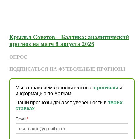
Крылья Советов – Балтика: аналитический
прогноз на матч 8 августа 2026
ОПРОС
ПОДПИСАТЬСЯ НА ФУТБОЛЬНЫЕ ПРОГНОЗЫ
Мы отправляем дополнительные
прогнозы
и
информацию по матчам.
Наши прогнозы добавят уверенности в
твоих
ставках
.
Email
*