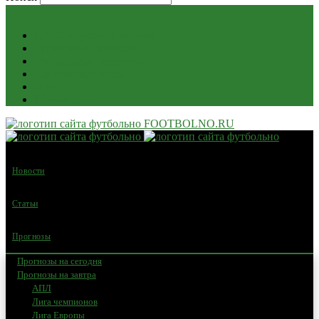
LIVE-результаты матчей
Турнирные таблицы
Футбольные термины
Тактическая доска
О нас
Контакты
FOOTBOLNO.RU
Новости
Статьи
Прогнозы
Прогнозы на сегодня
Прогнозы на завтра
АПЛ
Лига чемпионов
Лига Европы