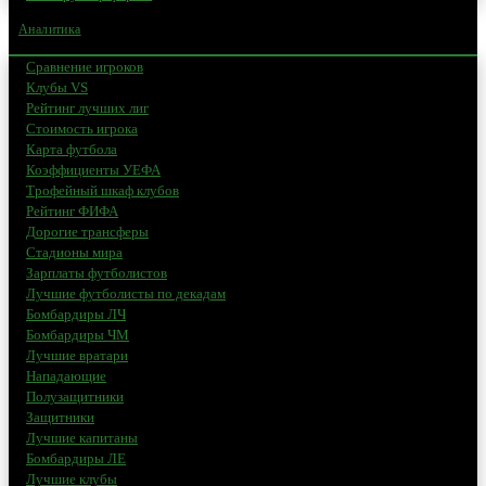
Аналитика
Сравнение игроков
Клубы VS
Рейтинг лучших лиг
Стоимость игрока
Карта футбола
Коэффициенты УЕФА
Трофейный шкаф клубов
Рейтинг ФИФА
Дорогие трансферы
Стадионы мира
Зарплаты футболистов
Лучшие футболисты по декадам
Бомбардиры ЛЧ
Бомбардиры ЧМ
Лучшие вратари
Нападающие
Полузащитники
Защитники
Лучшие капитаны
Бомбардиры ЛЕ
Лучшие клубы