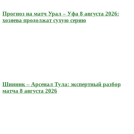
Прогноз на матч Урал – Уфа 8 августа 2026:
хозяева продолжат сухую серию
Шинник – Арсенал Тула: экспертный разбор
матча 8 августа 2026