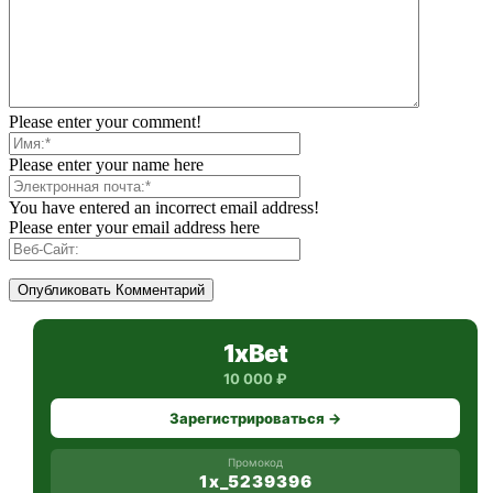
Please enter your comment!
Please enter your name here
You have entered an incorrect email address!
Please enter your email address here
1xBet
10 000 ₽
Зарегистрироваться →
Промокод
1x_5239396