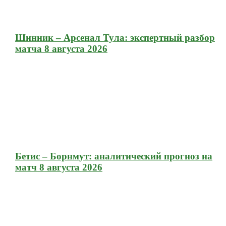
Шинник – Арсенал Тула: экспертный разбор
матча 8 августа 2026
Бетис – Борнмут: аналитический прогноз на
матч 8 августа 2026