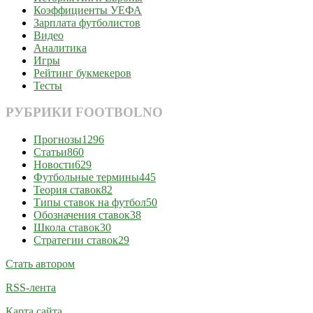
Коэффициенты УЕФА
Зарплата футболистов
Видео
Аналитика
Игры
Рейтинг букмекеров
Тесты
РУБРИКИ FOOTBOLNO
Прогнозы
1296
Статьи
860
Новости
629
Футбольные термины
445
Теория ставок
82
Типы ставок на футбол
50
Обозначения ставок
38
Школа ставок
30
Стратегии ставок
29
Стать автором
RSS-лента
Карта сайта