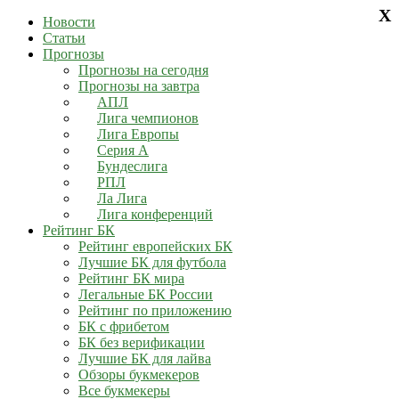
X
Новости
Статьи
Прогнозы
Прогнозы на сегодня
Прогнозы на завтра
АПЛ
Лига чемпионов
Лига Европы
Серия А
Бундеслига
РПЛ
Ла Лига
Лига конференций
Рейтинг БК
Рейтинг европейских БК
Лучшие БК для футбола
Рейтинг БК мира
Легальные БК России
Рейтинг по приложению
БК с фрибетом
БК без верификации
Лучшие БК для лайва
Обзоры букмекеров
Все букмекеры