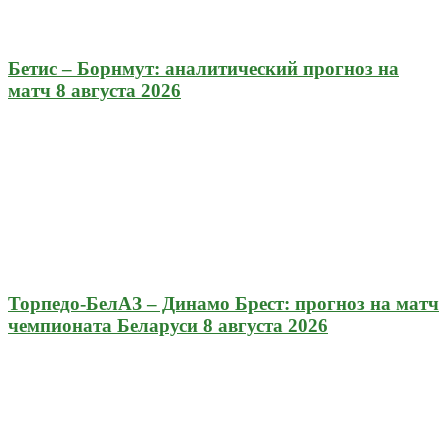
Бетис – Борнмут: аналитический прогноз на
матч 8 августа 2026
Торпедо-БелАЗ – Динамо Брест: прогноз на матч
чемпионата Беларуси 8 августа 2026