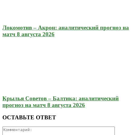
Локомотив – Акрон: аналитический прогноз на
матч 8 августа 2026
Крылья Советов – Балтика: аналитический
прогноз на матч 8 августа 2026
ОСТАВЬТЕ ОТВЕТ