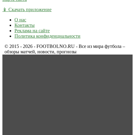
📱 Скачать приложение
О нас
Контакты
Реклама на сайте
Политика конфиденциальности
© 2015 - 2026 - FOOTBOLNO.RU - Все из мира футбола –
обзоры матчей, новости, прогнозы