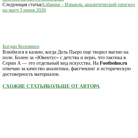
Следующая статья
Албания – Израиль: аналитический прогноз
на матч 3 июня 2026
Богдан Коломиец
Влюбился в кальчо, когда Дель Пьеро еще творил магию на
поле. Болею за «Ювентус» с детства и верю, что тактика в
Серии А — это отдельный вид искусства. На
Footbolno.ru
отвечаю за качество аналитики, фактчекинг и историческую
достоверность материалов.
СХОЖИЕ СТАТЬИ
БОЛЬШЕ ОТ АВТОРА