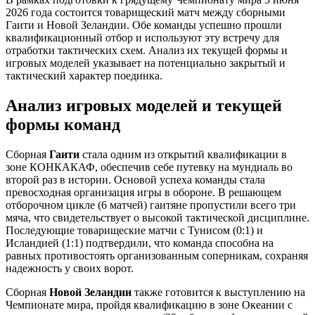
2026 года состоится товарищеский матч между сборными
Гаити и Новой Зеландии. Обе команды успешно прошли
квалификационный отбор и используют эту встречу для
отработки тактических схем. Анализ их текущей формы и
игровых моделей указывает на потенциально закрытый и
тактический характер поединка.
Анализ игровых моделей и текущей
формы команд
Сборная
Гаити
стала одним из открытий квалификации в
зоне КОНКАКАФ, обеспечив себе путевку на мундиаль во
второй раз в истории. Основой успеха команды стала
превосходная организация игры в обороне. В решающем
отборочном цикле (6 матчей) гаитяне пропустили всего три
мяча, что свидетельствует о высокой тактической дисциплине.
Последующие товарищеские матчи с Тунисом (0:1) и
Исландией (1:1) подтвердили, что команда способна на
равных противостоять организованным соперникам, сохраняя
надежность у своих ворот.
Сборная
Новой Зеландии
также готовится к выступлению на
Чемпионате мира, пройдя квалификацию в зоне Океании с