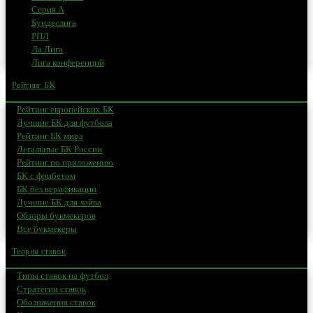
Серия А
Бундеслига
РПЛ
Ла Лига
Лига конференций
Рейтинг БК
Рейтинг европейских БК
Лучшие БК для футбола
Рейтинг БК мира
Легальные БК России
Рейтинг по приложению
БК с фрибетом
БК без верификации
Лучшие БК для лайва
Обзоры букмекеров
Все букмекеры
Теория ставок
Типы ставок на футбол
Стратегии ставок
Обозначения ставок