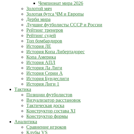
Чемпионат мира 2026
Золотой мяч
Золотая бутса ЧМ и Европы
Дерби мира
Лучшие футболисты СССР и России
Рейтинг тренеров
Рейтинг судей
Топ бомбардиров
История ЛЕ
История Копа Либертадорес
Копа Америка
История АПЛ
История Ла Лиги
История Серии А
История Бундеслиги
История Лиги 1
Тактика
Позиции футболистов
Визуализатор расстановок
Тактическая доска
Конструктор состава XI
Конструктор формы
Аналитика
Сравнение игроков
Клубы VS