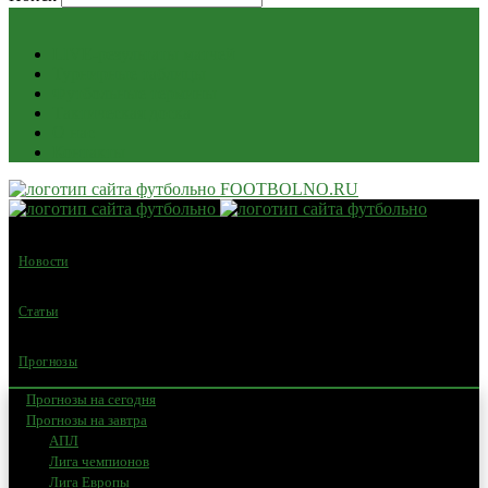
LIVE-результаты матчей
Турнирные таблицы
Футбольные термины
Тактическая доска
О нас
Контакты
FOOTBOLNO.RU
Новости
Статьи
Прогнозы
Прогнозы на сегодня
Прогнозы на завтра
АПЛ
Лига чемпионов
Лига Европы