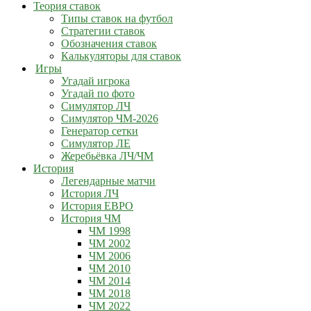
Теория ставок
Типы ставок на футбол
Стратегии ставок
Обозначения ставок
Калькуляторы для ставок
Игры
Угадай игрока
Угадай по фото
Симулятор ЛЧ
Симулятор ЧМ-2026
Генератор сетки
Симулятор ЛЕ
Жеребьёвка ЛЧ/ЧМ
История
Легендарные матчи
История ЛЧ
История ЕВРО
История ЧМ
ЧМ 1998
ЧМ 2002
ЧМ 2006
ЧМ 2010
ЧМ 2014
ЧМ 2018
ЧМ 2022