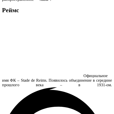
Реймс
Официальное
имя ФК – Stade de Reims. Появилось объединение в середине
прошлого века – в 1931-ом.