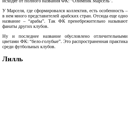
исходят от полного названия ФК: “Олимпик Марсель”.
У Марселя, где сформировался коллектив, есть особенность –
в нем много представителей арабских стран. Отсюда еще одно
название – “арабы”. Так ФК пренебрежительно называют
фанаты других клубов.
Ну и последнее название обусловлено отличительными
цветами ФК: “бело-голубые”. Это распространенная практика
среди футбольных клубов.
Лилль