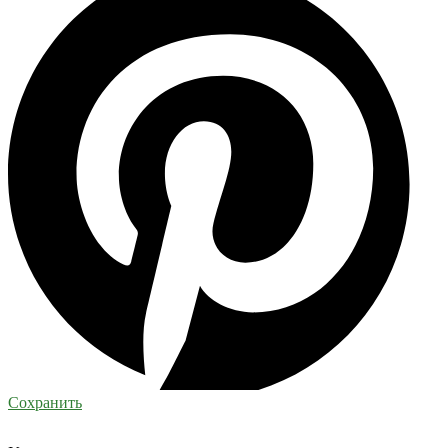
Сохранить