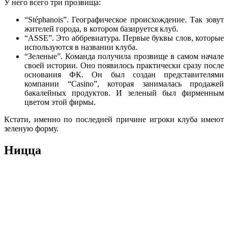
У него всего три прозвища:
“Stéphanois”. Географическое происхождение. Так зовут
жителей города, в котором базируется клуб.
“ASSE”. Это аббревиатура. Первые буквы слов, которые
используются в названии клуба.
“Зеленые”. Команда получила прозвище в самом начале
своей истории. Оно появилось практически сразу после
основания ФК. Он был создан представителями
компании “Casino”, которая занималась продажей
бакалейных продуктов. И зеленый был фирменным
цветом этой фирмы.
Кстати, именно по последней причине игроки клуба имеют
зеленую форму.
Ницца