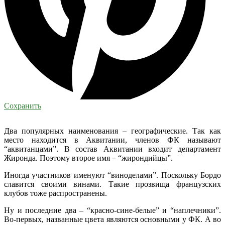
Сохранить
Два популярных наименования – географические. Так как
место находится в Аквитании, членов ФК называют
“аквитанцами”. В состав Аквитании входит департамент
Жиронда. Поэтому второе имя – “жирондийцы”.
Иногда участников именуют “виноделами”. Поскольку Бордо
славится своими винами. Такие прозвища французских
клубов тоже распространены.
Ну и последние два – “красно-сине-белые” и “наплечники”.
Во-первых, названные цвета являются основными у ФК. А во