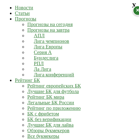
X
Новости
Статьи
Прогнозы
Прогнозы на сегодня
Прогнозы на завтра
АПЛ
Лига чемпионов
Лига Европы
Серия А
Бундеслига
РПЛ
Ла Лига
Лига конференций
Рейтинг БК
Рейтинг европейских БК
Лучшие БК для футбола
Рейтинг БК мира
Легальные БК России
Рейтинг по приложению
БК с фрибетом
БК без верификации
Лучшие БК для лайва
Обзоры букмекеров
Все букмекеры