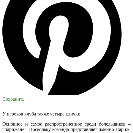
Сохранить
У игроков клуба также четыре клички.
Основное и самое распространенное среди болельщиков –
“парижане”. Поскольку команда представляет именно Париж.