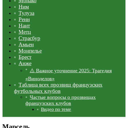
Монако
Ним
Тулуза
Ренн
Нант
Метц
Страсбур
Амьен
Монпелье
Брест
Анже
⚠️ Важное уточнение 2025: Трагедия
«Виноделов»
Таблица всех прозвищ французских
футбольных клубов
Частые вопросы о прозвищах
французских клубов
Видео по теме
Марсель