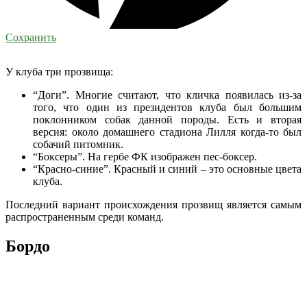
Сохранить
У клуба три прозвища:
“Доги”. Многие считают, что кличка появилась из-за
того, что один из президентов клуба был большим
поклонником собак данной породы. Есть и вторая
версия: около домашнего стадиона Лилля когда-то был
собачий питомник.
“Боксеры”. На гербе ФК изображен пес-боксер.
“Красно-синие”. Красный и синий – это основные цвета
клуба.
Последний вариант происхождения прозвищ является самым
распространенным среди команд.
Бордо