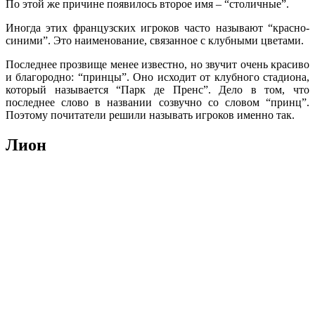
По этой же причине появилось второе имя – “столичные”.
Иногда этих французских игроков часто называют “красно-
синими”. Это наименование, связанное с клубными цветами.
Последнее прозвище менее известно, но звучит очень красиво
и благородно: “принцы”. Оно исходит от клубного стадиона,
который называется “Парк де Пренс”. Дело в том, что
последнее слово в названии созвучно со словом “принц”.
Поэтому почитатели решили называть игроков именно так.
Лион