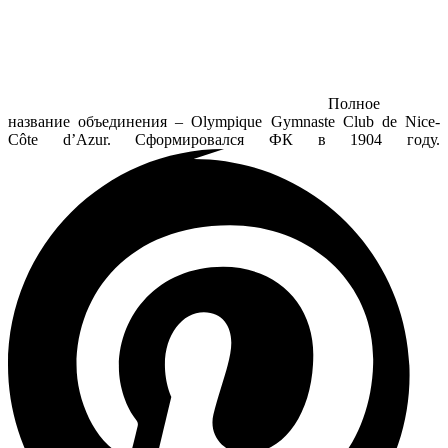
Полное
название объединения – Olympique Gymnaste Club de Nice-
Côte d’Azur. Сформировался ФК в 1904 году.