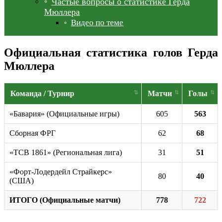
Частые вопросы о статистике Герда
Мюллера
Видео по теме
Официальная статистика голов Герда
Мюллера
Команда / Турнир
Матчи
Голы
«Бавария» (Официальные игры)
605
563
Сборная ФРГ
62
68
«ТСВ 1861» (Региональная лига)
31
51
«Форт-Лодердейл Страйкерс»
80
40
(США)
ИТОГО (Официальные матчи)
778
722