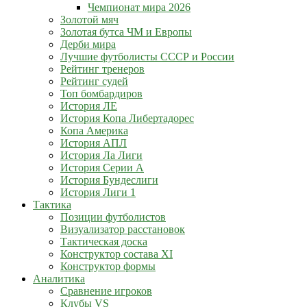
Чемпионат мира 2026
Золотой мяч
Золотая бутса ЧМ и Европы
Дерби мира
Лучшие футболисты СССР и России
Рейтинг тренеров
Рейтинг судей
Топ бомбардиров
История ЛЕ
История Копа Либертадорес
Копа Америка
История АПЛ
История Ла Лиги
История Серии А
История Бундеслиги
История Лиги 1
Тактика
Позиции футболистов
Визуализатор расстановок
Тактическая доска
Конструктор состава XI
Конструктор формы
Аналитика
Сравнение игроков
Клубы VS