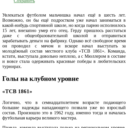
Сохранить
Увлекаться футболом мальчишка начал ещё в шесть лет.
Возможно, он бы ещё подростком уже начал заниматься в
какой-нибудь спортивной школе, но когда парню исполнилось
15 лет, внезапно умер его отец. Герду пришлось расстаться
даже с общеобразовательной школой и отправиться
зарабатывать деньги на фабрику. Однако всё свободное время
он проводил с мячом и вскоре начал выступать за
молодёжный состав местного клуба «ТСВ 1861». Команда,
кстати, выступала довольно неплохо, а с Мюллером в составе
и вовсе стала одерживать красивые победы в любительских
турнирах.
Голы на клубном уровне
«ТСВ 1861»
Логично, что в семнадцатилетнем возрасте подающего
большие надежды нападающего позвали уже во взрослый
состав. Произошло это в 1962 году, именно тогда и началась
футбольная карьера великого мастера.
Правда, команда выступала только на региональном уровне.