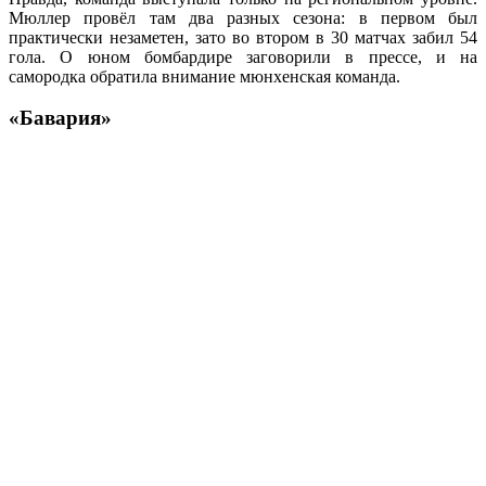
Мюллер провёл там два разных сезона: в первом был
практически незаметен, зато во втором в 30 матчах забил 54
гола. О юном бомбардире заговорили в прессе, и на
самородка обратила внимание мюнхенская команда.
«Бавария»