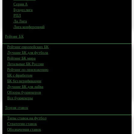
Серия А
Бундеслига
РПЛ
Ла Лига
Лига конференций
Рейтинг БК
Рейтинг европейских БК
Лучшие БК для футбола
Рейтинг БК мира
Легальные БК России
Рейтинг по приложению
БК с фрибетом
БК без верификации
Лучшие БК для лайва
Обзоры букмекеров
Все букмекеры
Теория ставок
Типы ставок на футбол
Стратегии ставок
Обозначения ставок