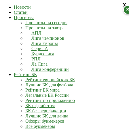
X
Новости
Статьи
Прогнозы
Прогнозы на сегодня
Прогнозы на завтра
АПЛ
Лига чемпионов
Лига Европы
Серия А
Бундеслига
РПЛ
Ла Лига
Лига конференций
Рейтинг БК
Рейтинг европейских БК
Лучшие БК для футбола
Рейтинг БК мира
Легальные БК России
Рейтинг по приложению
БК с фрибетом
БК без верификации
Лучшие БК для лайва
Обзоры букмекеров
Все букмекеры