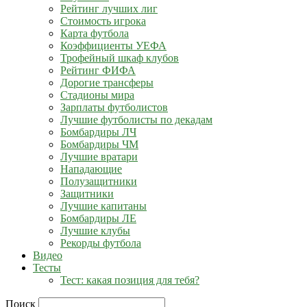
Рейтинг лучших лиг
Стоимость игрока
Карта футбола
Коэффициенты УЕФА
Трофейный шкаф клубов
Рейтинг ФИФА
Дорогие трансферы
Стадионы мира
Зарплаты футболистов
Лучшие футболисты по декадам
Бомбардиры ЛЧ
Бомбардиры ЧМ
Лучшие вратари
Нападающие
Полузащитники
Защитники
Лучшие капитаны
Бомбардиры ЛЕ
Лучшие клубы
Рекорды футбола
Видео
Тесты
Тест: какая позиция для тебя?
Поиск