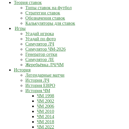
Теория ставок
Типы ставок на футбол
Стратегии ставок
Обозначения ставок
Калькуляторы для ставок
Игры
Угадай игрока
Угадай по фото
Симулятор ЛЧ
Симулятор ЧМ-2026
Генератор сетки
Симулятор ЛЕ
Жеребьёвка ЛЧ/ЧМ
История
Легендарные матчи
История ЛЧ
История ЕВРО
История ЧМ
ЧМ 1998
ЧМ 2002
ЧМ 2006
ЧМ 2010
ЧМ 2014
ЧМ 2018
ЧМ 2022