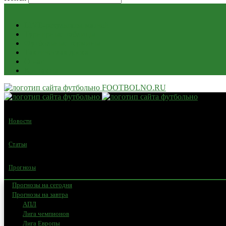
LIVE-результаты матчей
Турнирные таблицы
Футбольные термины
Тактическая доска
О нас
Контакты
FOOTBOLNO.RU
Новости
Статьи
Прогнозы
Прогнозы на сегодня
Прогнозы на завтра
АПЛ
Лига чемпионов
Лига Европы