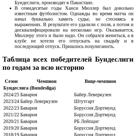
Бундеслиги, производят в Пакистане.
В семидесятые годы Ханси Мюллер был довольно
известным футболистом. Однажды во время матча он
начал буквально хамить судье, не стесняясь в
выражениях. В результате его удалили с поля, а потом и
дисквалифицировали на несколько игр. Оказывается,
Мюллеру этого и было надо. Он собрался жениться, а в
клубе не хотели его отпускать на свадьбу и в
последующий отпуск. Пришлось похулиганить.
Таблица всех победителей Бундеслиги
по годам за всю историю
Сезон
Чемпион
Вице-чемпион
Бундеслига (Bundesliga)
2024/25
Бавария
Байер Леверкузен
2023/24
Байер Леверкузен
Штутгарт
2022/23
Бавария
Боруссия Дортмунд
2021/22
Бавария
Боруссия Дортмунд
2020/21
Бавария
РБ Лейпциг
2019/20
Бавария
Боруссия Дортмунд
2018/19
Бавария
Боруссия Дортмунд