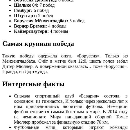
Шальке 04:
7 побед
Гамбург:
6 побед
Штутгарт:
5 побед
Боруссия Мёнхенгладбах:
5 побед
Вердер Бремен:
4 победы
Кайзерслаутерн:
4 победы
Самая крупная победа
Такую победу одержала опять «Боруссия». Только из
Менхенгладбаха. Счёт в матче был 12:0, шесть голов забил
Дитер Мюллер. А поверженной оказалась… тоже «Боруссия».
Правда, из Дортмунда.
Интересные факты
Сначала спортивный клуб «Бавария» состоял, в
основном, из гимнастов. И только через несколько лет к
ним присоединились любители футбола. Немецкий
футбол считается самым быстрым в мире. В 2014 году
на чемпионате Мира нападающий сборной Томас
Мюллер пробежал за финальную стадию 70 км.
Футбольные мячи, которыми играют команды