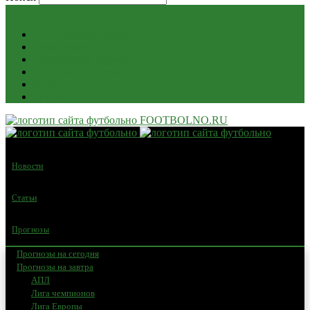
LIVE-результаты матчей
Турнирные таблицы
Футбольные термины
Тактическая доска
О нас
Контакты
FOOTBOLNO.RU
Новости
Статьи
Прогнозы
Прогнозы на сегодня
Прогнозы на завтра
АПЛ
Лига чемпионов
Лига Европы