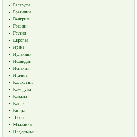
Беларуси
Бразилии
Венгрии
Греции
Грузии
Европы
Ирана
Ирландии
Исландии
Испании
Италии
Казахстана
Камеруна
Канады
Катара
Кипра
Литвы
Молдавии
Нидерландов