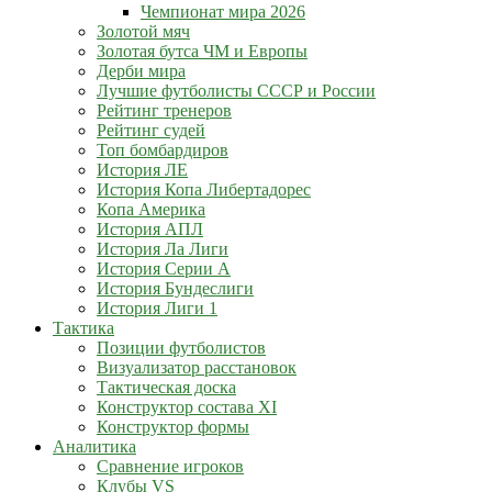
Чемпионат мира 2026
Золотой мяч
Золотая бутса ЧМ и Европы
Дерби мира
Лучшие футболисты СССР и России
Рейтинг тренеров
Рейтинг судей
Топ бомбардиров
История ЛЕ
История Копа Либертадорес
Копа Америка
История АПЛ
История Ла Лиги
История Серии А
История Бундеслиги
История Лиги 1
Тактика
Позиции футболистов
Визуализатор расстановок
Тактическая доска
Конструктор состава XI
Конструктор формы
Аналитика
Сравнение игроков
Клубы VS