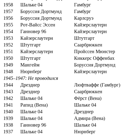
1958
Шальке 04
Гамбург
1957
Боруссия Дортмунд
Гамбург
1956
Боруссия Дортмунд
Карлсруэ
1955
Рот-Вайсс Эссен
Кайзерслаутерн
1954
Ганновер 96
Кайзерслаутерн
1953
Кайзерслаутерн
Штутгарт
1952
Штутгарт
Саарбрюккен
1951
Кайзерслаутерн
Пройссен Мюнстер
1950
Штутгарт
Киккерс Оффенбах
1949
Мангейм
Боруссия Дортмунд
1948
Нюрнберг
Кайзерслаутерн
1945–1947: Не проводился
1944
Дрезднер
Люфтваффе (Гамбург)
1943
Дрезднер
Саарбрюккен
1942
Шальке 04
Фёрст (Вена)
1941
Рапид (Вена)
Шальке 04
1940
Шальке 04
Дрезднер
1939
Шальке 04
Адмира (Вена)
1938
Ганновер 96
Шальке 04
1937
Шальке 04
Нюрнберг