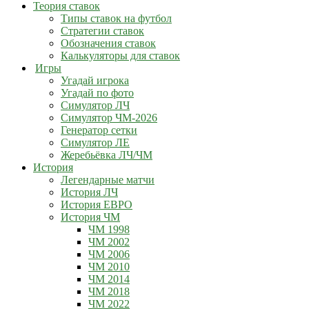
Теория ставок
Типы ставок на футбол
Стратегии ставок
Обозначения ставок
Калькуляторы для ставок
Игры
Угадай игрока
Угадай по фото
Симулятор ЛЧ
Симулятор ЧМ-2026
Генератор сетки
Симулятор ЛЕ
Жеребьёвка ЛЧ/ЧМ
История
Легендарные матчи
История ЛЧ
История ЕВРО
История ЧМ
ЧМ 1998
ЧМ 2002
ЧМ 2006
ЧМ 2010
ЧМ 2014
ЧМ 2018
ЧМ 2022