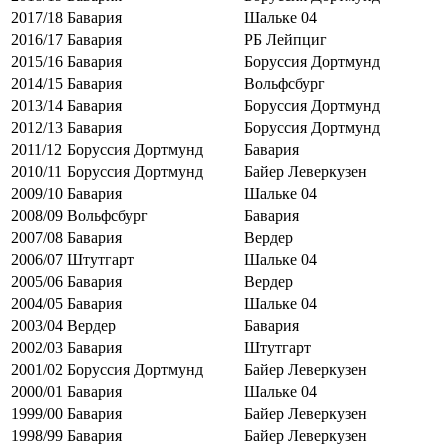
2017/18
Бавария
Шальке 04
2016/17
Бавария
РБ Лейпциг
2015/16
Бавария
Боруссия Дортмунд
2014/15
Бавария
Вольфсбург
2013/14
Бавария
Боруссия Дортмунд
2012/13
Бавария
Боруссия Дортмунд
2011/12
Боруссия Дортмунд
Бавария
2010/11
Боруссия Дортмунд
Байер Леверкузен
2009/10
Бавария
Шальке 04
2008/09
Вольфсбург
Бавария
2007/08
Бавария
Вердер
2006/07
Штутгарт
Шальке 04
2005/06
Бавария
Вердер
2004/05
Бавария
Шальке 04
2003/04
Вердер
Бавария
2002/03
Бавария
Штутгарт
2001/02
Боруссия Дортмунд
Байер Леверкузен
2000/01
Бавария
Шальке 04
1999/00
Бавария
Байер Леверкузен
1998/99
Бавария
Байер Леверкузен