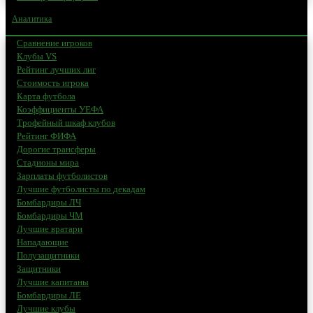
Аналитика
Сравнение игроков
Клубы VS
Рейтинг лучших лиг
Стоимость игрока
Карта футбола
Коэффициенты УЕФА
Трофейный шкаф клубов
Рейтинг ФИФА
Дорогие трансферы
Стадионы мира
Зарплаты футболистов
Лучшие футболисты по декадам
Бомбардиры ЛЧ
Бомбардиры ЧМ
Лучшие вратари
Нападающие
Полузащитники
Защитники
Лучшие капитаны
Бомбардиры ЛЕ
Лучшие клубы