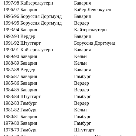
1997/98
Кайзерслаутерн
Бавария
1996/97
Бавария
Байер Леверкузен
1995/96
Боруссия Дортмунд
Бавария
1994/95
Боруссия Дортмунд
Вердер
1993/94
Бавария
Кайзерслаутерн
1992/93
Вердер
Бавария
1991/92
Штутгарт
Боруссия Дортмунд
1990/91
Кайзерслаутерн
Бавария
1989/90
Бавария
Кёльн
1988/89
Бавария
Кёльн
1987/88
Вердер
Бавария
1986/87
Бавария
Гамбург
1985/86
Бавария
Вердер
1984/85
Бавария
Вердер
1983/84
Штутгарт
Гамбург
1982/83
Гамбург
Вердер
1981/82
Гамбург
Кёльн
1980/81
Бавария
Гамбург
1979/80
Бавария
Гамбург
1978/79
Гамбург
Штутгарт