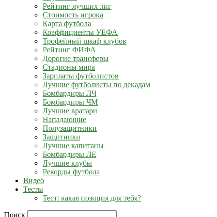
Рейтинг лучших лиг
Стоимость игрока
Карта футбола
Коэффициенты УЕФА
Трофейный шкаф клубов
Рейтинг ФИФА
Дорогие трансферы
Стадионы мира
Зарплаты футболистов
Лучшие футболисты по декадам
Бомбардиры ЛЧ
Бомбардиры ЧМ
Лучшие вратари
Нападающие
Полузащитники
Защитники
Лучшие капитаны
Бомбардиры ЛЕ
Лучшие клубы
Рекорды футбола
Видео
Тесты
Тест: какая позиция для тебя?
Поиск