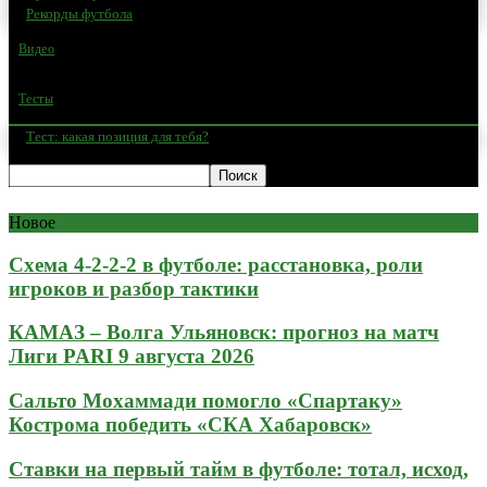
Рекорды футбола
Видео
Тесты
Тест: какая позиция для тебя?
Новое
Схема 4-2-2-2 в футболе: расстановка, роли
игроков и разбор тактики
КАМАЗ – Волга Ульяновск: прогноз на матч
Лиги PARI 9 августа 2026
Сальто Мохаммади помогло «Спартаку»
Кострома победить «СКА Хабаровск»
Ставки на первый тайм в футболе: тотал, исход,