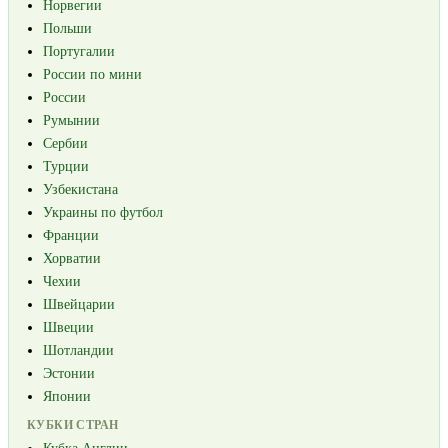
Норвегии
Польши
Португалии
России по мини
России
Румынии
Сербии
Турции
Узбекистана
Украины по футбол
Франции
Хорватии
Чехии
Швейцарии
Швеции
Шотландии
Эстонии
Японии
КУБКИ СТРАН