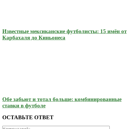
Известные мексиканские футболисты: 15 имён от
Карбахаля до Киньонеса
Обе забьют и тотал больше: комбинированные
ставки в футболе
ОСТАВЬТЕ ОТВЕТ