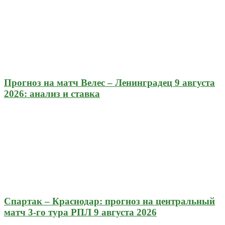
Прогноз на матч Велес – Ленинградец 9 августа
2026: анализ и ставка
Спартак – Краснодар: прогноз на центральный
матч 3-го тура РПЛ 9 августа 2026