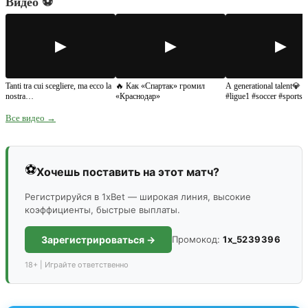
Видео ⚽
▶
▶
▶
Tanti tra cui scegliere, ma ecco la
🔥 Как «Спартак» громил
A generational talent💎 #
nostra…
«Краснодар»
#ligue1 #soccer #sports 
Все видео →
⚽
Хочешь поставить на этот матч?
Регистрируйся в 1xBet — широкая линия, высокие
коэффициенты, быстрые выплаты.
Зарегистрироваться →
Промокод:
1x_5239396
18+ | Играйте ответственно