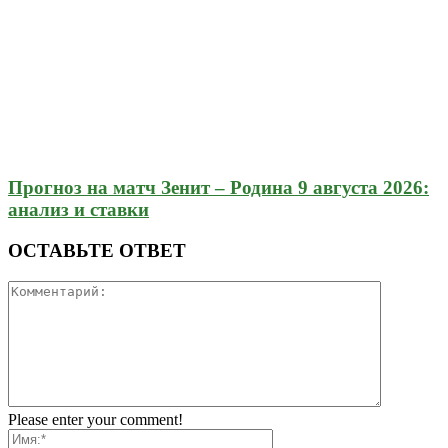
Прогноз на матч Зенит – Родина 9 августа 2026:
анализ и ставки
ОСТАВЬТЕ ОТВЕТ
Please enter your comment!