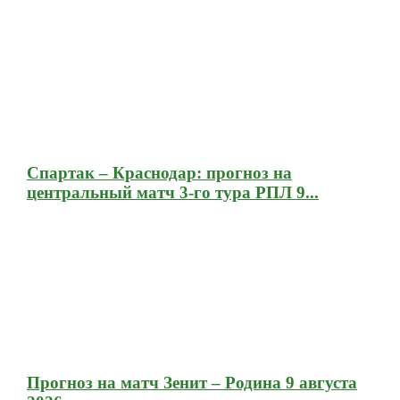
Спартак – Краснодар: прогноз на
центральный матч 3-го тура РПЛ 9...
Прогноз на матч Зенит – Родина 9 августа