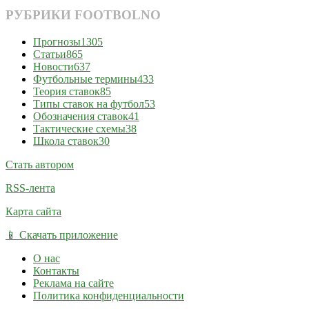
РУБРИКИ FOOTBOLNO
Прогнозы
1305
Статьи
865
Новости
637
Футбольные термины
433
Теория ставок
85
Типы ставок на футбол
53
Обозначения ставок
41
Тактические схемы
38
Школа ставок
30
Стать автором
RSS-лента
Карта сайта
📱 Скачать приложение
О нас
Контакты
Реклама на сайте
Политика конфиденциальности