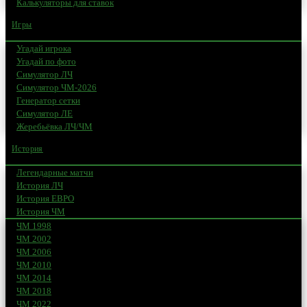
Калькуляторы для ставок
Игры
Угадай игрока
Угадай по фото
Симулятор ЛЧ
Симулятор ЧМ-2026
Генератор сетки
Симулятор ЛЕ
Жеребьёвка ЛЧ/ЧМ
История
Легендарные матчи
История ЛЧ
История ЕВРО
История ЧМ
ЧМ 1998
ЧМ 2002
ЧМ 2006
ЧМ 2010
ЧМ 2014
ЧМ 2018
ЧМ 2022