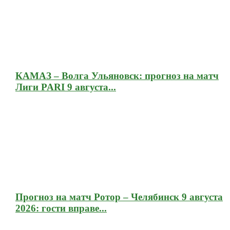
КАМАЗ – Волга Ульяновск: прогноз на матч
Лиги PARI 9 августа...
Прогноз на матч Ротор – Челябинск 9 августа
2026: гости вправе...