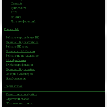
Серия А
Бундеслига
РПЛ
Ла Лига
Лига конференций
Рейтинг БК
Рейтинг европейских БК
Лучшие БК для футбола
Рейтинг БК мира
Легальные БК России
Рейтинг по приложению
БК с фрибетом
БК без верификации
Лучшие БК для лайва
Обзоры букмекеров
Все букмекеры
Теория ставок
Типы ставок на футбол
Стратегии ставок
Обозначения ставок