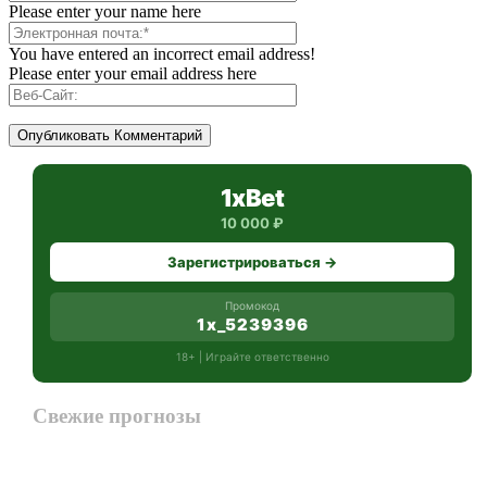
Please enter your name here
You have entered an incorrect email address!
Please enter your email address here
1xBet
10 000 ₽
Зарегистрироваться →
Промокод
1x_5239396
18+ | Играйте ответственно
Свежие прогнозы