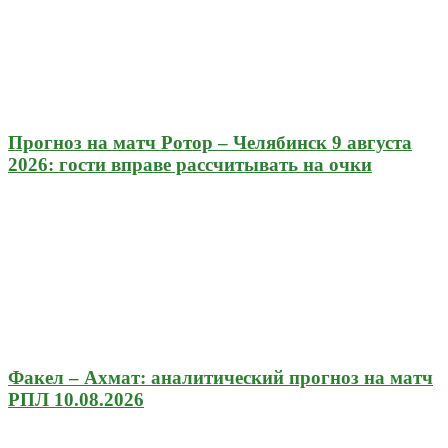
Прогноз на матч Ротор – Челябинск 9 августа
2026: гости вправе рассчитывать на очки
Факел – Ахмат: аналитический прогноз на матч
РПЛ 10.08.2026