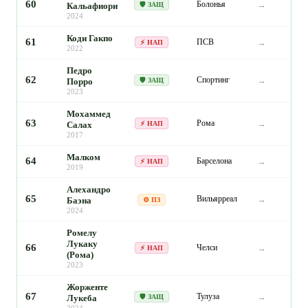
60
Болонья
→
Арс
Кальафиори
🛡️ ЗАЩ
2024
Коди Гакпо
61
ПСВ
→
Лив
⚡ НАП
2022
Педро
62
Спортинг
→
Тот
Порро
🛡️ ЗАЩ
2023
Мохаммед
63
Рома
→
Лив
Салах
⚡ НАП
2017
Малком
64
Барселона
→
Зен
⚡ НАП
2019
Алехандро
65
Вильярреал
→
Бав
Баэна
⚙️ ПЗ
2024
Ромелу
Лукаку
66
Челси
→
Ром
⚡ НАП
(Рома)
2023
Жорженте
67
Тулуза
→
Ман
Лукеба
🛡️ ЗАЩ