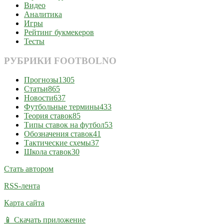
Видео
Аналитика
Игры
Рейтинг букмекеров
Тесты
РУБРИКИ FOOTBOLNO
Прогнозы
1305
Статьи
865
Новости
637
Футбольные термины
433
Теория ставок
85
Типы ставок на футбол
53
Обозначения ставок
41
Тактические схемы
37
Школа ставок
30
Стать автором
RSS-лента
Карта сайта
📱 Скачать приложение