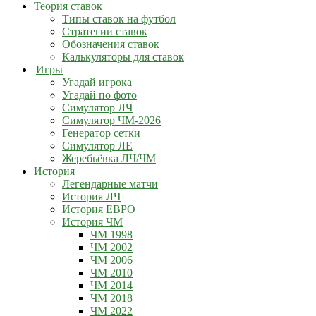
Теория ставок
Типы ставок на футбол
Стратегии ставок
Обозначения ставок
Калькуляторы для ставок
Игры
Угадай игрока
Угадай по фото
Симулятор ЛЧ
Симулятор ЧМ-2026
Генератор сетки
Симулятор ЛЕ
Жеребьёвка ЛЧ/ЧМ
История
Легендарные матчи
История ЛЧ
История ЕВРО
История ЧМ
ЧМ 1998
ЧМ 2002
ЧМ 2006
ЧМ 2010
ЧМ 2014
ЧМ 2018
ЧМ 2022