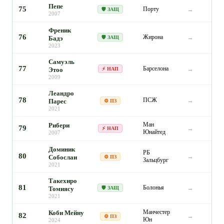
Реа
Пепе
75
Порту
→
🛡️ ЗАЩ
Мад
2007
Френик
76
Жирона
→
Бар
Бадэ
🛡️ ЗАЩ
2023
Самуэль
77
Барселона
→
Инт
Этоо
⚡ НАП
2009
Леандро
78
ПСЖ
→
Вес
Парес
⚙️ ПЗ
2021
Ман
Рибери
79
→
Бав
⚡ НАП
Юнайтед
2007
Доминик
РБ
80
→
РБ 
Собослаи
⚙️ ПЗ
Зальцбург
2021
Такехиро
81
Болонья
→
Арс
Томиясу
🛡️ ЗАЩ
2021
Манчестер
Коби Мейну
82
→
Бар
⚙️ ПЗ
Юн
2024