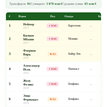
Трансферов:
91
Суммарно:
5 878 млн €
Средняя сумма:
65 млн €
#
Игрок
Поз.
Откуда
Куда
Неймар
1
Барселона
→
ПС
⚡ НАП
2017
Килиан
2
Монако
→
ПС
Мбаппе
⚡ НАП
2017
Флориан
3
Байер Лев.
→
Ман
Вирц
⚙️ ПЗ
2025
Александер
4
Ньюкасл
→
Лив
Исак
⚡ НАП
2025
Жоау
Атл
5
Бенфика
→
Феликс
⚡ НАП
М.
2019
Энцо
6
Бенфика
→
Чел
Фернандес
⚙️ ПЗ
2023