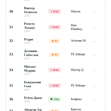
2022
Виктор
30
Наполи
→
Гал
Осимхен
⚡ НАП
2024
Ромелу
Ман
31
→
Инт
Лукаку
⚡ НАП
Юнайтед
2019
Родри
32
Атлетико М.
→
Ман
⚙️ ПЗ
2019
Доминик
33
РБ Лейпциг
→
Лив
Собослаи
⚙️ ПЗ
2023
Михаил
34
Шахтёр Д.
→
Чел
Мудрик
⚡ НАП
2023
Бенджамин
Ма
35
РБ Лейпциг
→
Секо
⚡ НАП
Юна
2025
Рубен Диаш
36
Бенфика
→
Ман
🛡️ ЗАЩ
2020
Кристал
Эберечи Эзе