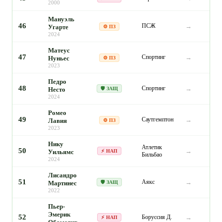
Мад
2000
Мануэль
Ма
46
ПСЖ
→
Угарте
⚙️ ПЗ
Юна
2024
Матеус
47
Спортинг
→
Ман
Нуньес
⚙️ ПЗ
2023
Педро
48
Спортинг
→
Ман
Несто
🛡️ ЗАЩ
2024
Ромео
49
Саутгемптон
→
Чел
Лавия
⚙️ ПЗ
2023
Нику
Атлетик
50
→
Бар
Уильямс
⚡ НАП
Бильбао
2024
Лисандро
Ма
51
Аякс
→
Мартинес
🛡️ ЗАЩ
Юна
2022
Пьер-
Эмерик
52
Боруссия Д.
→
Арс
⚡ НАП