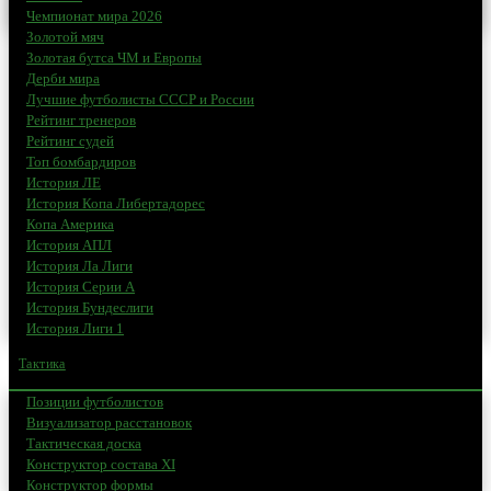
Чемпионат мира 2026
Золотой мяч
Золотая бутса ЧМ и Европы
Дерби мира
Лучшие футболисты СССР и России
Рейтинг тренеров
Рейтинг судей
Топ бомбардиров
История ЛЕ
История Копа Либертадорес
Копа Америка
История АПЛ
История Ла Лиги
История Серии А
История Бундеслиги
История Лиги 1
Тактика
Позиции футболистов
Визуализатор расстановок
Тактическая доска
Конструктор состава XI
Конструктор формы