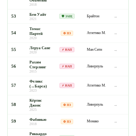
Обамеянг
2018
Бен Уайт
53
Брайтон
→
Арс
🛡️ ЗАЩ
2021
Томас
54
Атлетико М.
→
Арс
Партей
⚙️ ПЗ
2020
Леруа Сане
55
Ман Сити
→
Бав
⚡ НАП
2020
Рахим
56
Ливерпуль
→
Ман
Стерлинг
⚡ НАП
2015
Феликс
57
Атлетико М.
→
Бар
(→Барса)
⚡ НАП
2023
Кёртис
58
Ливерпуль
→
Арс
Джонс
⚙️ ПЗ
2025
Фабинью
59
Монако
→
Лив
⚙️ ПЗ
2018
Риккардо