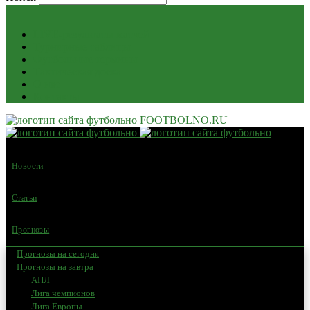
LIVE-результаты матчей
Турнирные таблицы
Футбольные термины
Тактическая доска
О нас
Контакты
FOOTBOLNO.RU
Новости
Статьи
Прогнозы
Прогнозы на сегодня
Прогнозы на завтра
АПЛ
Лига чемпионов
Лига Европы