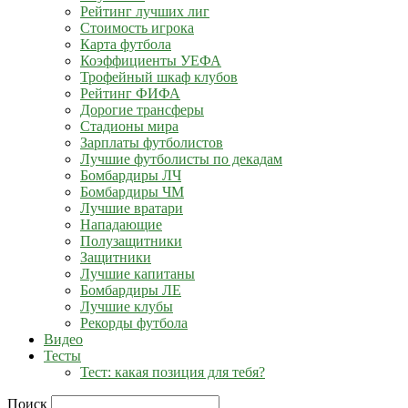
Рейтинг лучших лиг
Стоимость игрока
Карта футбола
Коэффициенты УЕФА
Трофейный шкаф клубов
Рейтинг ФИФА
Дорогие трансферы
Стадионы мира
Зарплаты футболистов
Лучшие футболисты по декадам
Бомбардиры ЛЧ
Бомбардиры ЧМ
Лучшие вратари
Нападающие
Полузащитники
Защитники
Лучшие капитаны
Бомбардиры ЛЕ
Лучшие клубы
Рекорды футбола
Видео
Тесты
Тест: какая позиция для тебя?
Поиск