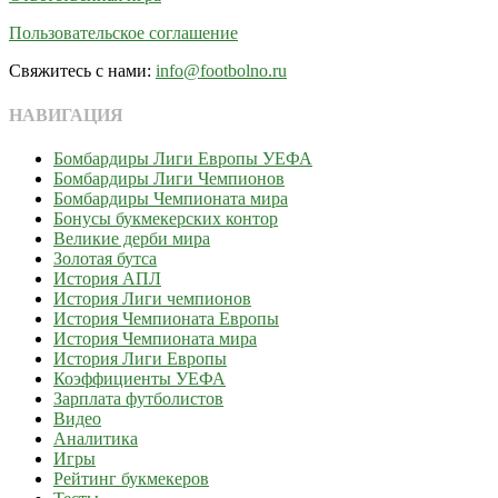
Пользовательское соглашение
Свяжитесь с нами:
info@footbolno.ru
НАВИГАЦИЯ
Бомбардиры Лиги Европы УЕФА
Бомбардиры Лиги Чемпионов
Бомбардиры Чемпионата мира
Бонусы букмекерских контор
Великие дерби мира
Золотая бутса
История АПЛ
История Лиги чемпионов
История Чемпионата Европы
История Чемпионата мира
История Лиги Европы
Коэффициенты УЕФА
Зарплата футболистов
Видео
Аналитика
Игры
Рейтинг букмекеров