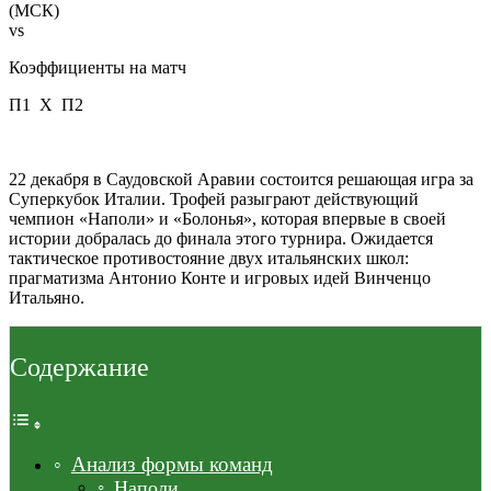
(МСК)
vs
Коэффициенты на матч
П1
X
П2
Сделать ставку
22 декабря в Саудовской Аравии состоится решающая игра за
Суперкубок Италии. Трофей разыграют действующий
чемпион «Наполи» и «Болонья», которая впервые в своей
истории добралась до финала этого турнира. Ожидается
тактическое противостояние двух итальянских школ:
прагматизма Антонио Конте и игровых идей Винченцо
Итальяно.
Содержание
Анализ формы команд
Наполи