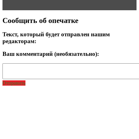
Сообщить об опечатке
Текст, который будет отправлен нашим
редакторам:
Ваш комментарий (необязательно):
Отправить