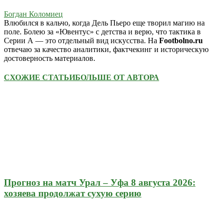
Богдан Коломиец
Влюбился в кальчо, когда Дель Пьеро еще творил магию на
поле. Болею за «Ювентус» с детства и верю, что тактика в
Серии А — это отдельный вид искусства. На
Footbolno.ru
отвечаю за качество аналитики, фактчекинг и историческую
достоверность материалов.
СХОЖИЕ СТАТЬИ
БОЛЬШЕ ОТ АВТОРА
Прогноз на матч Урал – Уфа 8 августа 2026:
хозяева продолжат сухую серию