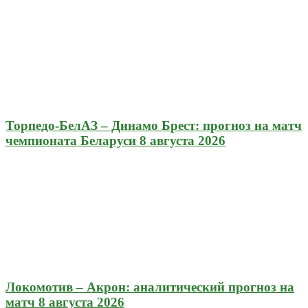
Торпедо-БелАЗ – Динамо Брест: прогноз на матч
чемпионата Беларуси 8 августа 2026
Локомотив – Акрон: аналитический прогноз на
матч 8 августа 2026