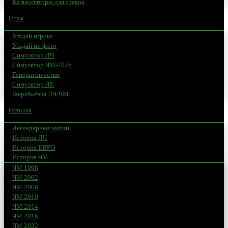
Калькуляторы для ставок
Игры
Угадай игрока
Угадай по фото
Симулятор ЛЧ
Симулятор ЧМ-2026
Генератор сетки
Симулятор ЛЕ
Жеребьёвка ЛЧ/ЧМ
История
Легендарные матчи
История ЛЧ
История ЕВРО
История ЧМ
ЧМ 1998
ЧМ 2002
ЧМ 2006
ЧМ 2010
ЧМ 2014
ЧМ 2018
ЧМ 2022