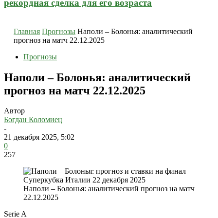
рекордная сделка для его возраста
Главная
Прогнозы
Наполи – Болонья: аналитический
прогноз на матч 22.12.2025
Прогнозы
Наполи – Болонья: аналитический
прогноз на матч 22.12.2025
Автор
Богдан Коломиец
-
21 декабря 2025, 5:02
0
257
Наполи – Болонья: аналитический прогноз на матч
22.12.2025
Serie A