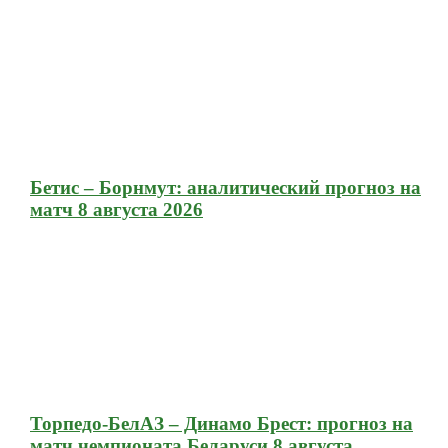
Бетис – Борнмут: аналитический прогноз на
матч 8 августа 2026
Торпедо-БелАЗ – Динамо Брест: прогноз на
матч чемпионата Беларуси 8 августа...