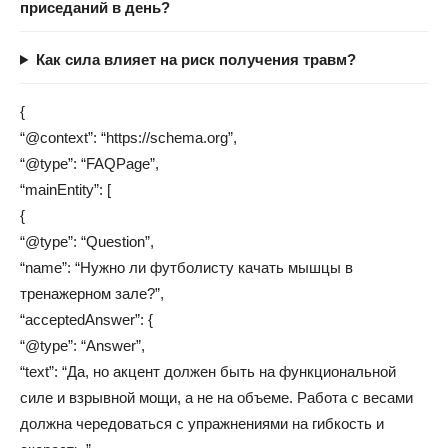
приседаний в день?
Как сила влияет на риск получения травм?
{
“@context”: “https://schema.org”,
“@type”: “FAQPage”,
“mainEntity”: [
{
“@type”: “Question”,
“name”: “Нужно ли футболисту качать мышцы в
тренажерном зале?”,
“acceptedAnswer”: {
“@type”: “Answer”,
“text”: “Да, но акцент должен быть на функциональной
силе и взрывной мощи, а не на объеме. Работа с весами
должна чередоваться с упражнениями на гибкость и