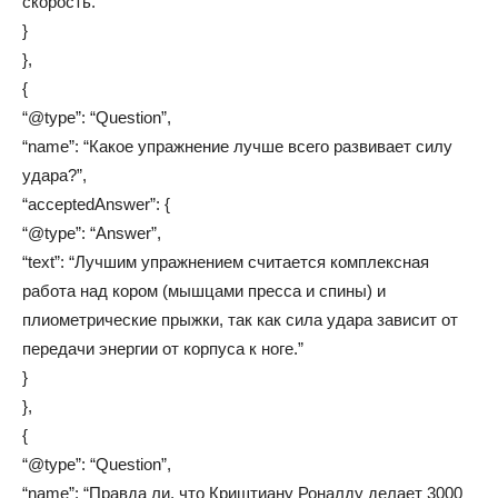
скорость.”
}
},
{
“@type”: “Question”,
“name”: “Какое упражнение лучше всего развивает силу
удара?”,
“acceptedAnswer”: {
“@type”: “Answer”,
“text”: “Лучшим упражнением считается комплексная
работа над кором (мышцами пресса и спины) и
плиометрические прыжки, так как сила удара зависит от
передачи энергии от корпуса к ноге.”
}
},
{
“@type”: “Question”,
“name”: “Правда ли, что Криштиану Роналду делает 3000