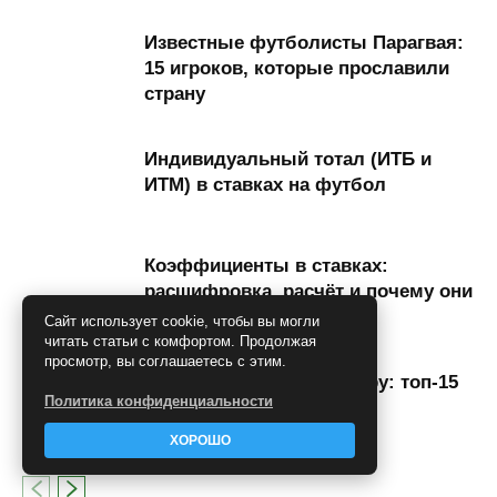
Известные футболисты Парагвая:
15 игроков, которые прославили
страну
Индивидуальный тотал (ИТБ и
ИТМ) в ставках на футбол
Коэффициенты в ставках:
расшифровка, расчёт и почему они
меняются
Сайт использует cookie, чтобы вы могли
читать статьи с комфортом. Продолжая
просмотр, вы соглашаетесь с этим.
Лучшие футболисты Перу: топ-15
Политика конфиденциальности
легенд за всю историю
ХОРОШО