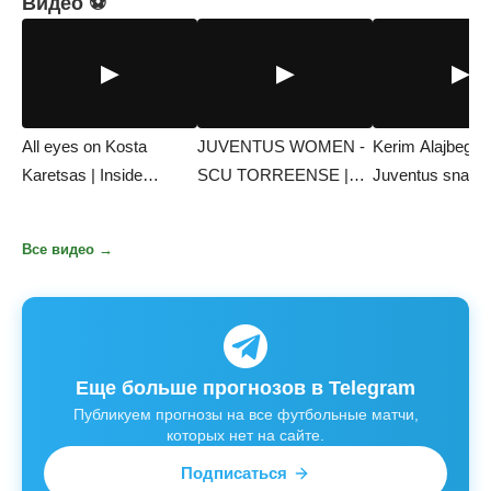
Видео ⚽
▶
▶
▶
All eyes on Kosta
JUVENTUS WOMEN -
Kerim Alajbegovic
Karetsas | Inside
SCU TORREENSE |
Juventus snapsh
Training
UWCL QUALIFIERS…
Все видео →
Еще больше прогнозов в Telegram
Публикуем прогнозы на все футбольные матчи,
которых нет на сайте.
Подписаться