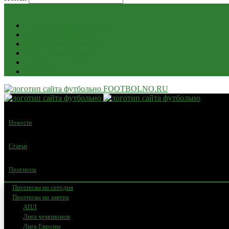
LIVE-результаты матчей
Турнирные таблицы
Футбольные термины
Тактическая доска
О нас
Контакты
FOOTBOLNO.RU
Новости
Статьи
Прогнозы
Прогнозы на сегодня
Прогнозы на завтра
АПЛ
Лига чемпионов
Лига Европы