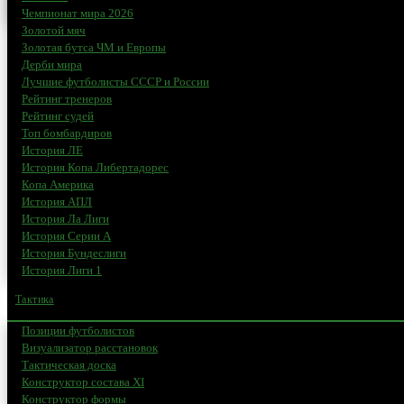
Чемпионат мира 2026
Золотой мяч
Золотая бутса ЧМ и Европы
Дерби мира
Лучшие футболисты СССР и России
Рейтинг тренеров
Рейтинг судей
Топ бомбардиров
История ЛЕ
История Копа Либертадорес
Копа Америка
История АПЛ
История Ла Лиги
История Серии А
История Бундеслиги
История Лиги 1
Тактика
Позиции футболистов
Визуализатор расстановок
Тактическая доска
Конструктор состава XI
Конструктор формы