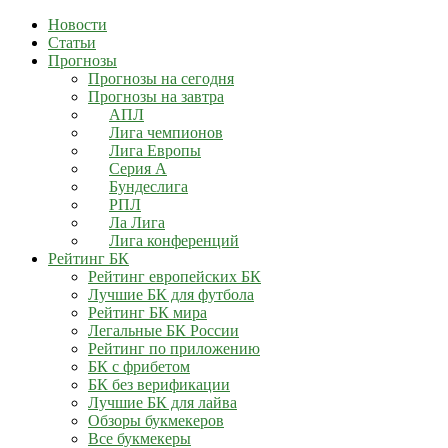
Новости
Статьи
Прогнозы
Прогнозы на сегодня
Прогнозы на завтра
АПЛ
Лига чемпионов
Лига Европы
Серия А
Бундеслига
РПЛ
Ла Лига
Лига конференций
Рейтинг БК
Рейтинг европейских БК
Лучшие БК для футбола
Рейтинг БК мира
Легальные БК России
Рейтинг по приложению
БК с фрибетом
БК без верификации
Лучшие БК для лайва
Обзоры букмекеров
Все букмекеры