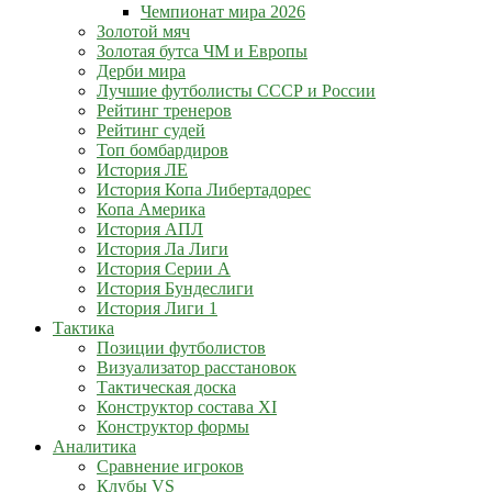
Чемпионат мира 2026
Золотой мяч
Золотая бутса ЧМ и Европы
Дерби мира
Лучшие футболисты СССР и России
Рейтинг тренеров
Рейтинг судей
Топ бомбардиров
История ЛЕ
История Копа Либертадорес
Копа Америка
История АПЛ
История Ла Лиги
История Серии А
История Бундеслиги
История Лиги 1
Тактика
Позиции футболистов
Визуализатор расстановок
Тактическая доска
Конструктор состава XI
Конструктор формы
Аналитика
Сравнение игроков
Клубы VS