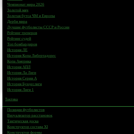
Чемпионат мира 2026
Золотой мяч
Золотая бутса ЧМ и Европы
Дерби мира
Лучшие футболисты СССР и России
Рейтинг тренеров
Рейтинг судей
Топ бомбардиров
История ЛЕ
История Копа Либертадорес
Копа Америка
История АПЛ
История Ла Лиги
История Серии А
История Бундеслиги
История Лиги 1
Тактика
Позиции футболистов
Визуализатор расстановок
Тактическая доска
Конструктор состава XI
Конструктор формы