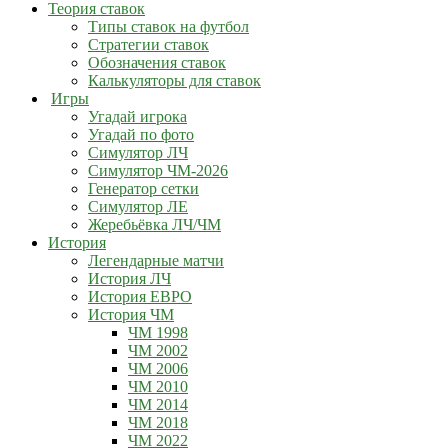
Теория ставок
Типы ставок на футбол
Стратегии ставок
Обозначения ставок
Калькуляторы для ставок
Игры
Угадай игрока
Угадай по фото
Симулятор ЛЧ
Симулятор ЧМ-2026
Генератор сетки
Симулятор ЛЕ
Жеребьёвка ЛЧ/ЧМ
История
Легендарные матчи
История ЛЧ
История ЕВРО
История ЧМ
ЧМ 1998
ЧМ 2002
ЧМ 2006
ЧМ 2010
ЧМ 2014
ЧМ 2018
ЧМ 2022