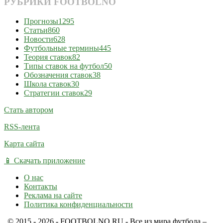
РУБРИКИ FOOTBOLNO
Прогнозы
1295
Статьи
860
Новости
628
Футбольные термины
445
Теория ставок
82
Типы ставок на футбол
50
Обозначения ставок
38
Школа ставок
30
Стратегии ставок
29
Стать автором
RSS-лента
Карта сайта
📱 Скачать приложение
О нас
Контакты
Реклама на сайте
Политика конфиденциальности
© 2015 - 2026 - FOOTBOLNO.RU - Все из мира футбола –