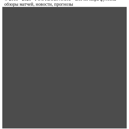
обзоры матчей, новости, прогнозы