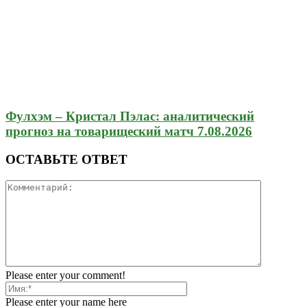
Фулхэм – Кристал Пэлас: аналитический
прогноз на товарищеский матч 7.08.2026
ОСТАВЬТЕ ОТВЕТ
Please enter your comment!
Please enter your name here