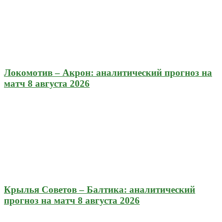
Локомотив – Акрон: аналитический прогноз на
матч 8 августа 2026
Крылья Советов – Балтика: аналитический
прогноз на матч 8 августа 2026