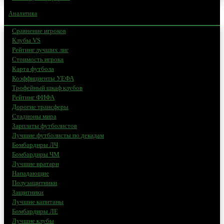
Аналитика
Сравнение игроков
Клубы VS
Рейтинг лучших лиг
Стоимость игрока
Карта футбола
Коэффициенты УЕФА
Трофейный шкаф клубов
Рейтинг ФИФА
Дорогие трансферы
Стадионы мира
Зарплаты футболистов
Лучшие футболисты по декадам
Бомбардиры ЛЧ
Бомбардиры ЧМ
Лучшие вратари
Нападающие
Полузащитники
Защитники
Лучшие капитаны
Бомбардиры ЛЕ
Лучшие клубы