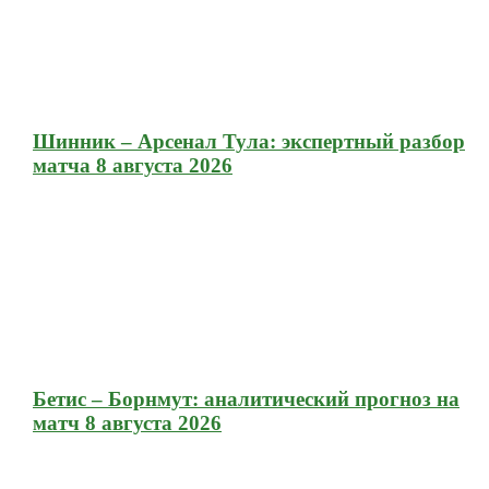
Шинник – Арсенал Тула: экспертный разбор
матча 8 августа 2026
Бетис – Борнмут: аналитический прогноз на
матч 8 августа 2026