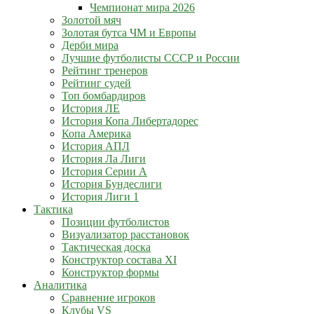
Чемпионат мира 2026
Золотой мяч
Золотая бутса ЧМ и Европы
Дерби мира
Лучшие футболисты СССР и России
Рейтинг тренеров
Рейтинг судей
Топ бомбардиров
История ЛЕ
История Копа Либертадорес
Копа Америка
История АПЛ
История Ла Лиги
История Серии А
История Бундеслиги
История Лиги 1
Тактика
Позиции футболистов
Визуализатор расстановок
Тактическая доска
Конструктор состава XI
Конструктор формы
Аналитика
Сравнение игроков
Клубы VS