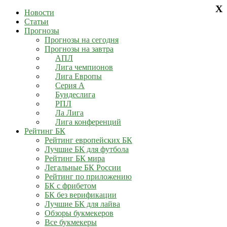
X
Новости
Статьи
Прогнозы
Прогнозы на сегодня
Прогнозы на завтра
АПЛ
Лига чемпионов
Лига Европы
Серия А
Бундеслига
РПЛ
Ла Лига
Лига конференций
Рейтинг БК
Рейтинг европейских БК
Лучшие БК для футбола
Рейтинг БК мира
Легальные БК России
Рейтинг по приложению
БК с фрибетом
БК без верификации
Лучшие БК для лайва
Обзоры букмекеров
Все букмекеры