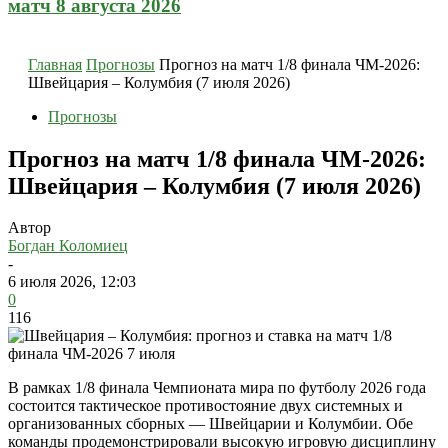
матч 8 августа 2026
Главная
Прогнозы
Прогноз на матч 1/8 финала ЧМ-2026:
Швейцария – Колумбия (7 июля 2026)
Прогнозы
Прогноз на матч 1/8 финала ЧМ-2026:
Швейцария – Колумбия (7 июля 2026)
Автор
Богдан Коломиец
-
6 июля 2026, 12:03
0
116
В рамках 1/8 финала Чемпионата мира по футболу 2026 года
состоится тактическое противостояние двух системных и
организованных сборных — Швейцарии и Колумбии. Обе
команды продемонстрировали высокую игровую дисциплину