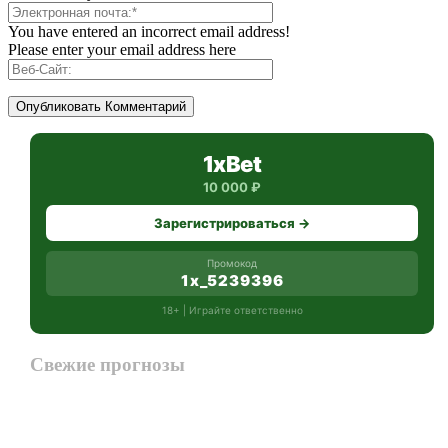
You have entered an incorrect email address!
Please enter your email address here
1xBet
10 000 ₽
Зарегистрироваться →
Промокод
1x_5239396
18+ | Играйте ответственно
Свежие прогнозы