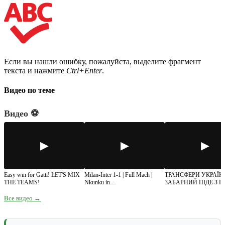
Если вы нашли ошибку, пожалуйста, выделите фрагмент
текста и нажмите
Ctrl+Enter
.
Видео по теме
Видео ⚽
▶
▶
▶
Easy win for Gatti! LET'S MIX
Milan-Inter 1-1 | Full Mach |
ТРАНСФЕРИ УКРАЇНЦ
THE TEAMS!
Nkunku in…
ЗАБАРНИЙ ПІДЕ З П
СКАНДАЛ ЦИГАНК
Все видео →