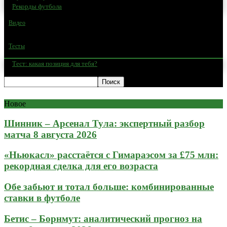
Рекорды футбола
Видео
Тесты
Тест: какая позиция для тебя?
Новое
Шинник – Арсенал Тула: экспертный разбор
матча 8 августа 2026
«Ньюкасл» расстаётся с Гимараэсом за £75 млн:
рекордная сделка для его возраста
Обе забьют и тотал больше: комбинированные
ставки в футболе
Бетис – Борнмут: аналитический прогноз на