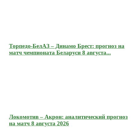
Торпедо-БелАЗ – Динамо Брест: прогноз на
матч чемпионата Беларуси 8 августа...
Локомотив – Акрон: аналитический прогноз
на матч 8 августа 2026