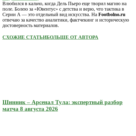
Влюбился в кальчо, когда Дель Пьеро еще творил магию на
поле. Болею за «Ювентус» с детства и верю, что тактика в
Серии А — это отдельный вид искусства. На
Footbolno.ru
отвечаю за качество аналитики, фактчекинг и историческую
достоверность материалов.
СХОЖИЕ СТАТЬИ
БОЛЬШЕ ОТ АВТОРА
Шинник – Арсенал Тула: экспертный разбор
матча 8 августа 2026