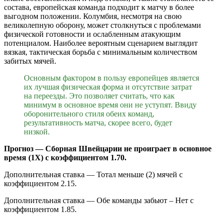
состава, европейская команда подходит к матчу в более
выгодном положении. Колумбия, несмотря на свою
великолепную оборону, может столкнуться с проблемами
физической готовности и ослабленным атакующим
потенциалом. Наиболее вероятным сценарием выглядит
вязкая, тактическая борьба с минимальным количеством
забитых мячей.
Основным фактором в пользу европейцев является
их лучшая физическая форма и отсутствие затрат
на переезды. Это позволяет считать, что как
минимум в основное время они не уступят. Ввиду
оборонительного стиля обеих команд,
результативность матча, скорее всего, будет
низкой.
Прогноз — Сборная Швейцарии не проиграет в основное
время (1X) с коэффициентом 1.70.
Дополнительная ставка — Тотал меньше (2) мячей с
коэффициентом 2.15.
Дополнительная ставка — Обе команды забьют – Нет с
коэффициентом 1.85.