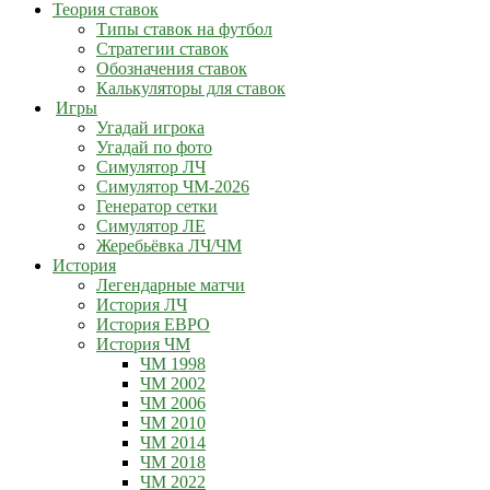
Теория ставок
Типы ставок на футбол
Стратегии ставок
Обозначения ставок
Калькуляторы для ставок
Игры
Угадай игрока
Угадай по фото
Симулятор ЛЧ
Симулятор ЧМ-2026
Генератор сетки
Симулятор ЛЕ
Жеребьёвка ЛЧ/ЧМ
История
Легендарные матчи
История ЛЧ
История ЕВРО
История ЧМ
ЧМ 1998
ЧМ 2002
ЧМ 2006
ЧМ 2010
ЧМ 2014
ЧМ 2018
ЧМ 2022