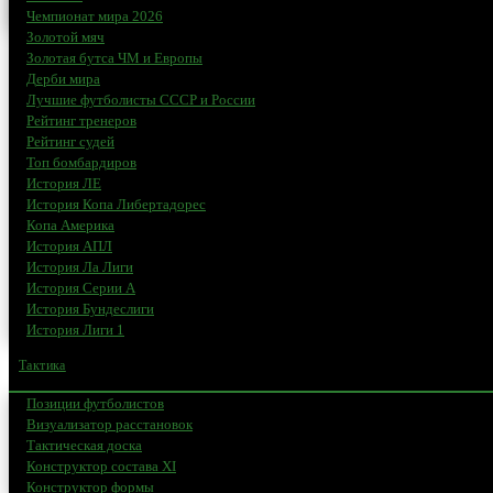
Чемпионат мира 2026
Золотой мяч
Золотая бутса ЧМ и Европы
Дерби мира
Лучшие футболисты СССР и России
Рейтинг тренеров
Рейтинг судей
Топ бомбардиров
История ЛЕ
История Копа Либертадорес
Копа Америка
История АПЛ
История Ла Лиги
История Серии А
История Бундеслиги
История Лиги 1
Тактика
Позиции футболистов
Визуализатор расстановок
Тактическая доска
Конструктор состава XI
Конструктор формы