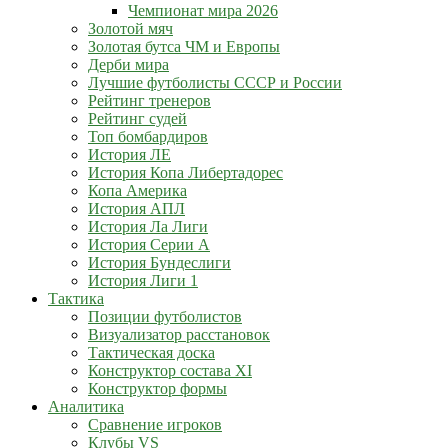
Чемпионат мира 2026
Золотой мяч
Золотая бутса ЧМ и Европы
Дерби мира
Лучшие футболисты СССР и России
Рейтинг тренеров
Рейтинг судей
Топ бомбардиров
История ЛЕ
История Копа Либертадорес
Копа Америка
История АПЛ
История Ла Лиги
История Серии А
История Бундеслиги
История Лиги 1
Тактика
Позиции футболистов
Визуализатор расстановок
Тактическая доска
Конструктор состава XI
Конструктор формы
Аналитика
Сравнение игроков
Клубы VS