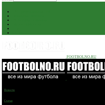
LIVE-результаты матчей
Турнирные таблицы
Футбольные термины
Тактическая доска
О нас
Контакты
FOOTBOLNO.RU
Новости
Статьи