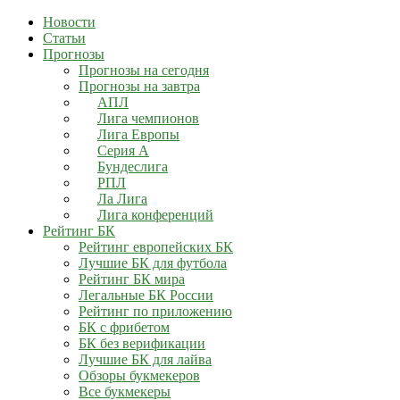
Новости
Статьи
Прогнозы
Прогнозы на сегодня
Прогнозы на завтра
АПЛ
Лига чемпионов
Лига Европы
Серия А
Бундеслига
РПЛ
Ла Лига
Лига конференций
Рейтинг БК
Рейтинг европейских БК
Лучшие БК для футбола
Рейтинг БК мира
Легальные БК России
Рейтинг по приложению
БК с фрибетом
БК без верификации
Лучшие БК для лайва
Обзоры букмекеров
Все букмекеры