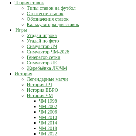
Теория ставок
Типы ставок на футбол
Стратегии ставок
Обозначения ставок
Калькуляторы для ставок
Игры
Угадай игрока
Угадай по фото
Симулятор ЛЧ
Симулятор ЧМ-2026
Генератор сетки
Симулятор ЛЕ
Жеребьёвка ЛЧ/ЧМ
История
Легендарные матчи
История ЛЧ
История ЕВРО
История ЧМ
ЧМ 1998
ЧМ 2002
ЧМ 2006
ЧМ 2010
ЧМ 2014
ЧМ 2018
ЧМ 2022