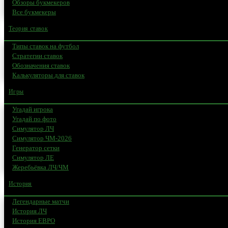
Обзоры букмекеров
Все букмекеры
Теория ставок
Типы ставок на футбол
Стратегии ставок
Обозначения ставок
Калькуляторы для ставок
Игры
Угадай игрока
Угадай по фото
Симулятор ЛЧ
Симулятор ЧМ-2026
Генератор сетки
Симулятор ЛЕ
Жеребьёвка ЛЧ/ЧМ
История
Легендарные матчи
История ЛЧ
История ЕВРО