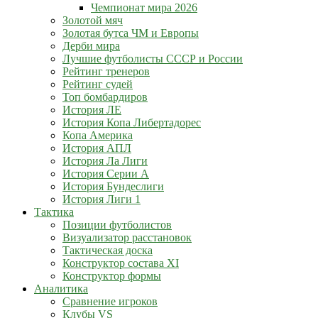
Чемпионат мира 2026
Золотой мяч
Золотая бутса ЧМ и Европы
Дерби мира
Лучшие футболисты СССР и России
Рейтинг тренеров
Рейтинг судей
Топ бомбардиров
История ЛЕ
История Копа Либертадорес
Копа Америка
История АПЛ
История Ла Лиги
История Серии А
История Бундеслиги
История Лиги 1
Тактика
Позиции футболистов
Визуализатор расстановок
Тактическая доска
Конструктор состава XI
Конструктор формы
Аналитика
Сравнение игроков
Клубы VS