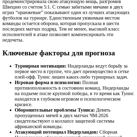
продемонстрировала свою атакующую мощь, разгромив
Швецию со счетом 5:1. С семью забитыми мячами в двух
играх “оранжевые” показывают один из лучших атакующих
футболов на турнире. Единственным уязвимым местом
команды остается оборона, которая пропускала в шести
последних матчах подряд. Тем не менее, высокий класс
исполнителей в атаке позволяет компенсировать эти
недочеты.
Ключевые факторы для прогноза
Турнирная мотивация:
Нидерланды ведут борьбу за
первое место в группе, что дает преимущество в сетке
плей-офф. Тунис лишен каких-либо турнирных задач.
Игровая форма и психология:
Полная
противоположность в состоянии команд. Нидерланды
на подъеме после крупной победы, в то время как Тунис
находится в глубоком игровом и психологическом
кризисе.
Оборонительные проблемы Туниса:
Девять
пропущенных мячей в двух матчах ЧМ-2026
свидетельствуют о коллапсе защитной системы
африканской команды.
Атакующий потенциал Нидерландов:
Сборная