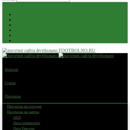
LIVE-результаты матчей
Турнирные таблицы
Футбольные термины
Тактическая доска
О нас
Контакты
FOOTBOLNO.RU
Новости
Статьи
Прогнозы
Прогнозы на сегодня
Прогнозы на завтра
АПЛ
Лига чемпионов
Лига Европы