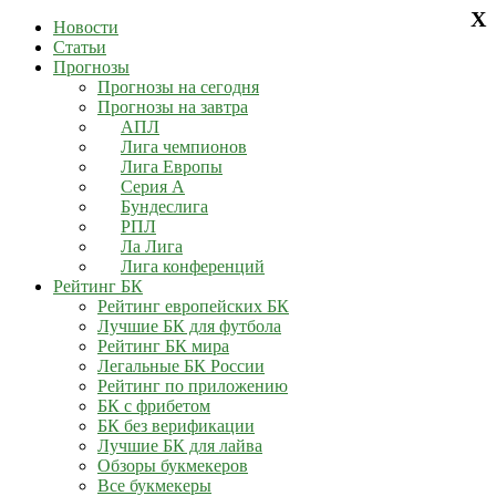
X
Новости
Статьи
Прогнозы
Прогнозы на сегодня
Прогнозы на завтра
АПЛ
Лига чемпионов
Лига Европы
Серия А
Бундеслига
РПЛ
Ла Лига
Лига конференций
Рейтинг БК
Рейтинг европейских БК
Лучшие БК для футбола
Рейтинг БК мира
Легальные БК России
Рейтинг по приложению
БК с фрибетом
БК без верификации
Лучшие БК для лайва
Обзоры букмекеров
Все букмекеры