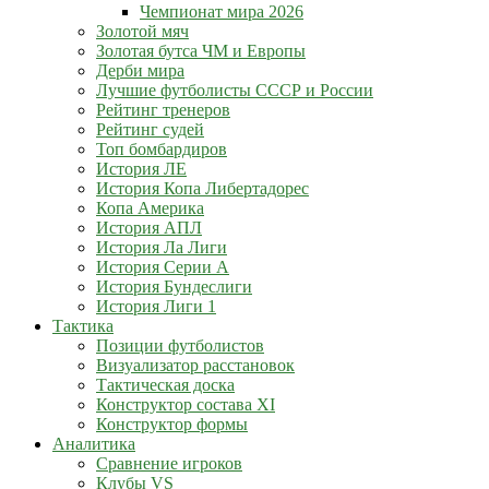
Чемпионат мира 2026
Золотой мяч
Золотая бутса ЧМ и Европы
Дерби мира
Лучшие футболисты СССР и России
Рейтинг тренеров
Рейтинг судей
Топ бомбардиров
История ЛЕ
История Копа Либертадорес
Копа Америка
История АПЛ
История Ла Лиги
История Серии А
История Бундеслиги
История Лиги 1
Тактика
Позиции футболистов
Визуализатор расстановок
Тактическая доска
Конструктор состава XI
Конструктор формы
Аналитика
Сравнение игроков
Клубы VS