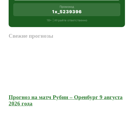
Промокод
1x_5239396
18+ | Играйте ответственно
Свежие прогнозы
Прогноз на матч Рубин – Оренбург 9 августа
2026 года