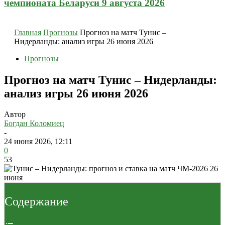
чемпионата Беларуси 9 августа 2026
Главная
Прогнозы
Прогноз на матч Тунис –
Нидерланды: анализ игры 26 июня 2026
Прогнозы
Прогноз на матч Тунис – Нидерланды:
анализ игры 26 июня 2026
Автор
Богдан Коломиец
-
24 июня 2026, 12:11
0
53
Содержание