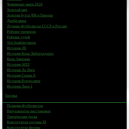
Чемпионат мира 2026
Золотой мяч
Золотая бутса ЧМ и Европы
Дерби мира
Лучшие футболисты СССР и России
Рейтинг тренеров
Рейтинг судей
Топ бомбардиров
История ЛЕ
История Копа Либертадорес
Копа Америка
История АПЛ
История Ла Лиги
История Серии А
История Бундеслиги
История Лиги 1
Тактика
Позиции футболистов
Визуализатор расстановок
Тактическая доска
Конструктор состава XI
Конструктор формы