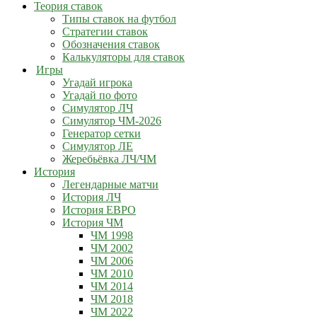
Теория ставок
Типы ставок на футбол
Стратегии ставок
Обозначения ставок
Калькуляторы для ставок
Игры
Угадай игрока
Угадай по фото
Симулятор ЛЧ
Симулятор ЧМ-2026
Генератор сетки
Симулятор ЛЕ
Жеребьёвка ЛЧ/ЧМ
История
Легендарные матчи
История ЛЧ
История ЕВРО
История ЧМ
ЧМ 1998
ЧМ 2002
ЧМ 2006
ЧМ 2010
ЧМ 2014
ЧМ 2018
ЧМ 2022