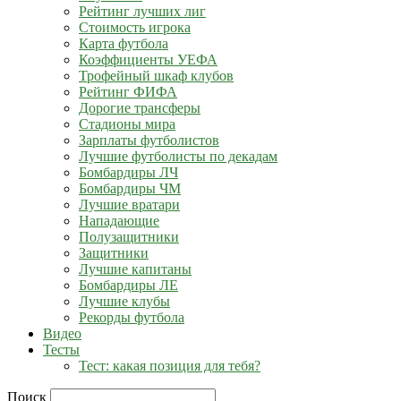
Рейтинг лучших лиг
Стоимость игрока
Карта футбола
Коэффициенты УЕФА
Трофейный шкаф клубов
Рейтинг ФИФА
Дорогие трансферы
Стадионы мира
Зарплаты футболистов
Лучшие футболисты по декадам
Бомбардиры ЛЧ
Бомбардиры ЧМ
Лучшие вратари
Нападающие
Полузащитники
Защитники
Лучшие капитаны
Бомбардиры ЛЕ
Лучшие клубы
Рекорды футбола
Видео
Тесты
Тест: какая позиция для тебя?
Поиск