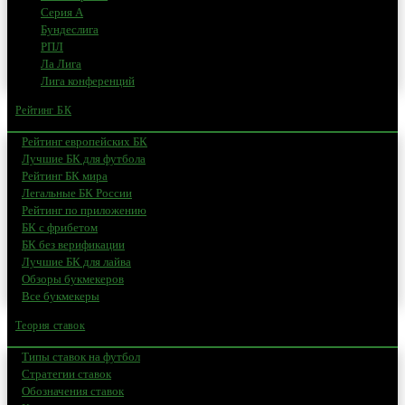
Серия А
Бундеслига
РПЛ
Ла Лига
Лига конференций
Рейтинг БК
Рейтинг европейских БК
Лучшие БК для футбола
Рейтинг БК мира
Легальные БК России
Рейтинг по приложению
БК с фрибетом
БК без верификации
Лучшие БК для лайва
Обзоры букмекеров
Все букмекеры
Теория ставок
Типы ставок на футбол
Стратегии ставок
Обозначения ставок