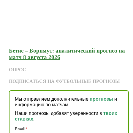
Бетис – Борнмут: аналитический прогноз на
матч 8 августа 2026
ОПРОС
ПОДПИСАТЬСЯ НА ФУТБОЛЬНЫЕ ПРОГНОЗЫ
Мы отправляем дополнительные
прогнозы
и
информацию по матчам.
Наши прогнозы добавят уверенности в
твоих
ставках
.
Email
*