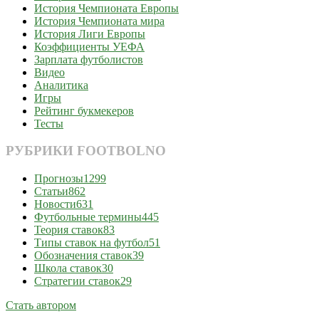
История Чемпионата Европы
История Чемпионата мира
История Лиги Европы
Коэффициенты УЕФА
Зарплата футболистов
Видео
Аналитика
Игры
Рейтинг букмекеров
Тесты
РУБРИКИ FOOTBOLNO
Прогнозы
1299
Статьи
862
Новости
631
Футбольные термины
445
Теория ставок
83
Типы ставок на футбол
51
Обозначения ставок
39
Школа ставок
30
Стратегии ставок
29
Стать автором