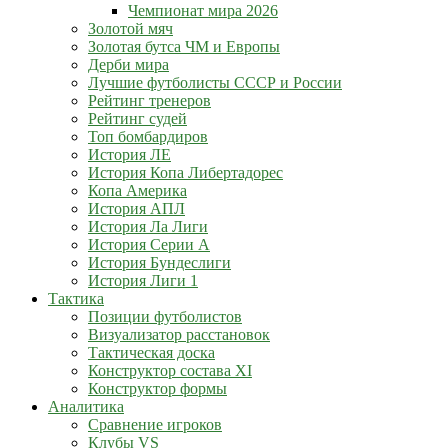
Чемпионат мира 2026
Золотой мяч
Золотая бутса ЧМ и Европы
Дерби мира
Лучшие футболисты СССР и России
Рейтинг тренеров
Рейтинг судей
Топ бомбардиров
История ЛЕ
История Копа Либертадорес
Копа Америка
История АПЛ
История Ла Лиги
История Серии А
История Бундеслиги
История Лиги 1
Тактика
Позиции футболистов
Визуализатор расстановок
Тактическая доска
Конструктор состава XI
Конструктор формы
Аналитика
Сравнение игроков
Клубы VS