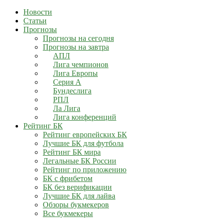
Новости
Статьи
Прогнозы
Прогнозы на сегодня
Прогнозы на завтра
АПЛ
Лига чемпионов
Лига Европы
Серия А
Бундеслига
РПЛ
Ла Лига
Лига конференций
Рейтинг БК
Рейтинг европейских БК
Лучшие БК для футбола
Рейтинг БК мира
Легальные БК России
Рейтинг по приложению
БК с фрибетом
БК без верификации
Лучшие БК для лайва
Обзоры букмекеров
Все букмекеры