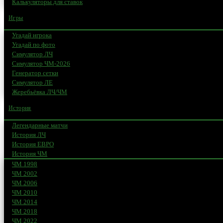
Калькуляторы для ставок
Игры
Угадай игрока
Угадай по фото
Симулятор ЛЧ
Симулятор ЧМ-2026
Генератор сетки
Симулятор ЛЕ
Жеребьёвка ЛЧ/ЧМ
История
Легендарные матчи
История ЛЧ
История ЕВРО
История ЧМ
ЧМ 1998
ЧМ 2002
ЧМ 2006
ЧМ 2010
ЧМ 2014
ЧМ 2018
ЧМ 2022