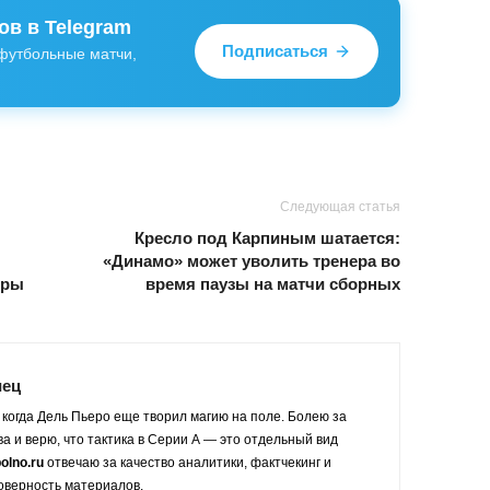
в в Telegram
Подписаться
футбольные матчи,
Следующая статья
Кресло под Карпиным шатается:
«Динамо» может уволить тренера во
гры
время паузы на матчи сборных
иец
 когда Дель Пьеро еще творил магию на поле. Болею за
а и верю, что тактика в Серии А — это отдельный вид
olno.ru
отвечаю за качество аналитики, фактчекинг и
оверность материалов.