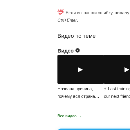
Если вы нашли ошибку, пожалуй
Ctrl+Enter
.
Видео по теме
Видео ⚽
▶
▶
Названа причина,
⚡ Last trainin
почему вся страна
our next frien
готовится к 8…
match!…
Все видео →