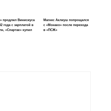
» продлил Винисиуса
Магнес Аклиуш попрощался
32 года с зарплатой в
с «Монако» после перехода
лн, «Спартак» купил
в «ПСЖ»