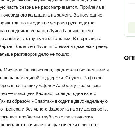
рую часть сезона не рассматривается. Проблема в
ет очевидного кандидата на замену. За последние
риантов, но ни один не устроил руководство.
ао продвигал испанца Луиса Гарсию, но его
е аппетиты отпугнули остальных. В шорт-листе
Картал, бельгиец Филипп Клеман и даже экс-тренер
альше разговоров дело не пошло.
ОП
и Михаила Галактионова, предложенные агентами и
же не нашли единой поддержки. Слухи о Рафаэле
ерес к наставнику «Целе» Альберту Риере пока
тер — помощник Кахигао посещал один из его
 Таким образом, «Спартак» входит в двухнедельную
о тренера и без явного фаворита на эту должность.
еркивает проблемы клуба со стратегическим
специалиста начинается практически с чистого