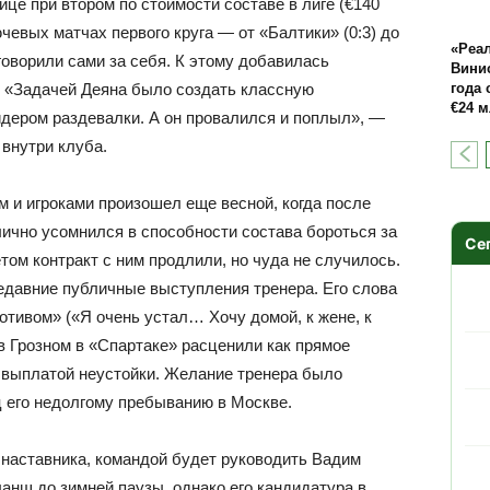
ице при втором по стоимости составе в лиге (€140
чевых матчах первого круга — от «Балтики» (0:3) до
«Реа
говорили сами за себя. К этому добавилась
Винис
. «Задачей Деяна было создать классную
года 
€24 м
идером раздевалки. А он провалился и поплыл», —
внутри клуба.
 и игроками произошел еще весной, когда после
ично усомнился в способности состава бороться за
Се
том контракт с ним продлили, но чуда не случилось.
едавние публичные выступления тренера. Его слова
тивом» («Я очень устал… Хочу домой, к жене, к
в Грозном в «Спартаке» расценили как прямое
с выплатой неустойки. Желание тренера было
ц его недолгому пребыванию в Москве.
 наставника, командой будет руководить Вадим
анш до зимней паузы, однако его кандидатура в