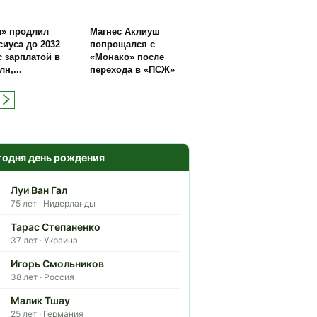
л» продлил
Магнес Аклиуш
иуса до 2032
попрощался с
с зарплатой в
«Монако» после
лн,...
перехода в «ПСЖ»
годня день рождения
Луи Ван Гал
75 лет · Нидерланды
Тарас Степаненко
37 лет · Украина
Игорь Смольников
38 лет · Россия
Малик Тшау
25 лет · Германия