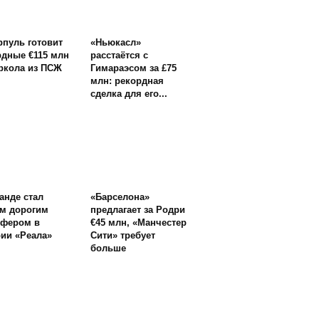
рпуль готовит
«Ньюкасл»
рдные €115 млн
расстаётся с
аркола из ПСЖ
Гимараэсом за £75
млн: рекордная
сделка для его...
анде стал
«Барселона»
м дорогим
предлагает за Родри
сфером в
€45 млн, «Манчестер
рии «Реала»
Сити» требует
больше