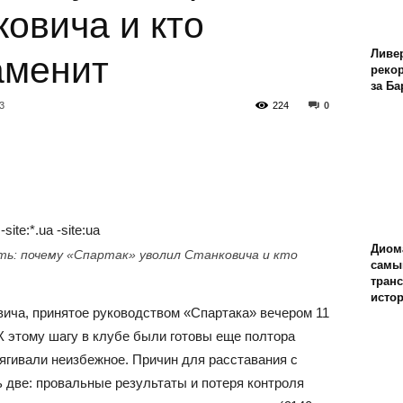
овича и кто
Ливе
аменит
реко
за Б
3
224
0
Диом
ть: почему «Спартак» уволил Станковича и кто
самы
тран
исто
вича, принятое руководством «Спартака» вечером 11
К этому шагу в клубе были готовы еще полтора
тягивали неизбежное. Причин для расставания с
 две: провальные результаты и потеря контроля