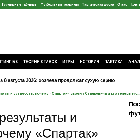
Турнирные таблицы
Футбольные термины
Тактическая доска
О нас
Конт
ЙТИНГ БК
ТЕОРИЯ СТАВОК
ИГРЫ
ИСТОРИЯ
ТАКТИКА
АНАЛ
а 8 августа 2026: хозяева продолжат сухую серию
таты и усталость: почему «Спартак» уволил Станковича и кто теперь его..
Пос
фу
результаты и
почему «Спартак»