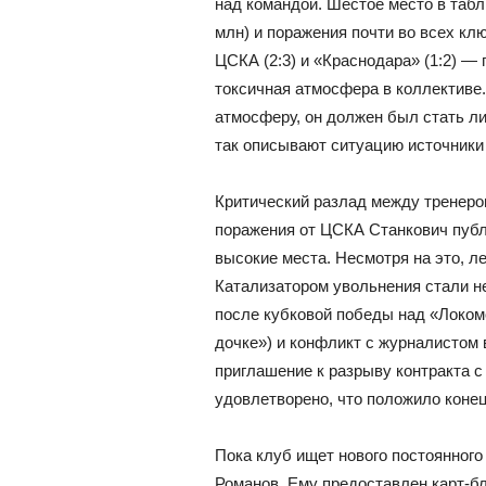
над командой. Шестое место в табл
млн) и поражения почти во всех клю
ЦСКА (2:3) и «Краснодара» (1:2) — 
токсичная атмосфера в коллективе
атмосферу, он должен был стать л
так описывают ситуацию источники 
Критический разлад между тренером
поражения от ЦСКА Станкович публ
высокие места. Несмотря на это, ле
Катализатором увольнения стали н
после кубковой победы над «Локомо
дочке») и конфликт с журналистом 
приглашение к разрыву контракта 
удовлетворено, что положило коне
Пока клуб ищет нового постоянного
Романов. Ему предоставлен карт-бл