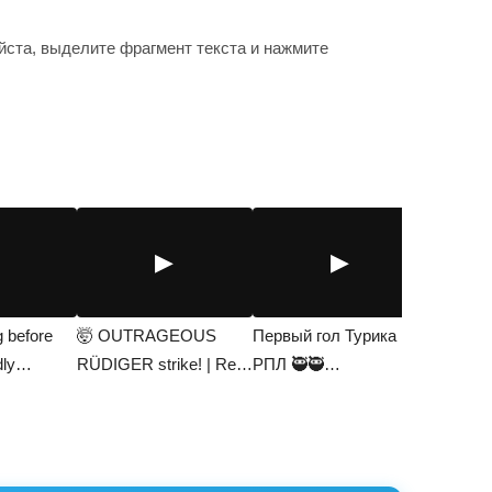
ста, выделите фрагмент текста и нажмите
▶
▶
g before
🤯 OUTRAGEOUS
Первый гол Турика в
dly
RÜDIGER strike! | Real
РПЛ 🥷🥷
Madrid are…
#АльфаБанкРПЛ