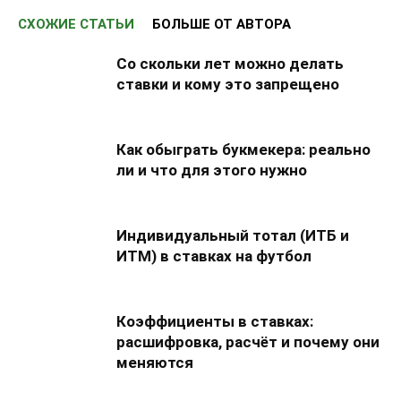
СХОЖИЕ СТАТЬИ
БОЛЬШЕ ОТ АВТОРА
Со скольки лет можно делать
ставки и кому это запрещено
Как обыграть букмекера: реально
ли и что для этого нужно
Индивидуальный тотал (ИТБ и
ИТМ) в ставках на футбол
Коэффициенты в ставках:
расшифровка, расчёт и почему они
меняются