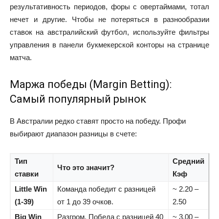
результативность периодов, форы с овертаймами, тотал
нечет и другие. Чтобы не потеряться в разнообразии
ставок на австралийский футбол, используйте фильтры
управления в панели букмекерской конторы на странице
матча.
Маржа победы (Margin Betting):
Самый популярный рынок
В Австралии редко ставят просто на победу. Профи
выбирают диапазон разницы в счете:
Тип
Средний
Что это значит?
ставки
Кэф
Little Win
Команда победит с разницей
~ 2.20 –
(1-39)
от 1 до 39 очков.
2.50
Big Win
Разгром. Победа с разницей 40
~ 3.00 –