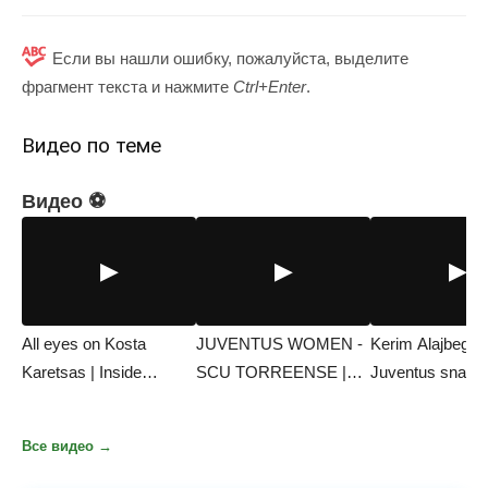
Если вы нашли ошибку, пожалуйста, выделите
фрагмент текста и нажмите
Ctrl+Enter
.
Видео по теме
Видео ⚽
▶
▶
▶
All eyes on Kosta
JUVENTUS WOMEN -
Kerim Alajbegovic
Karetsas | Inside
SCU TORREENSE |
Juventus snapsh
Training
UWCL QUALIFIERS…
Все видео →