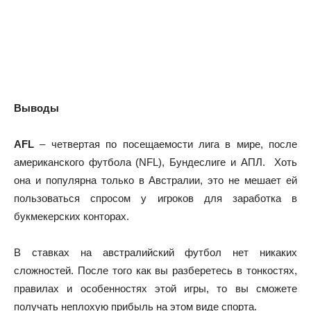
Выводы
AFL
– четвертая по посещаемости лига в мире, после
американского футбола (NFL), Бундеслиге и АПЛ. Хоть
она и популярна только в Австралии, это не мешает ей
пользоваться спросом у игроков для заработка в
букмекерских конторах.
В ставках на австралийский футбол нет никаких
сложностей. После того как вы разберетесь в тонкостях,
правилах и особенностях этой игры, то вы сможете
получать неплохую прибыль на этом виде спорта.