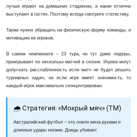
лучше играют на домашних стадионах, а какие отлично
выступают в гостях. Поэтому всегда смотрите статистику.
Также нужно обращать на физическую форму команды, и
мотивацию ее игроков.
В самом чемпионате – 23 тура, но тут даже лидеры,
проигрывают по несколько матчей в сезоне. Игроки могут
допускать расслабленность если матч не будет решать
турнирных задач, но если игра имеет значимость, то
каждый игрок максимально сконцентрирован.
🌧️ Стратегия: «Мокрый мяч» (ТМ)
Австралийский футбол – это ловля мяча руками и
длинные удары ногами. Дождь убивает