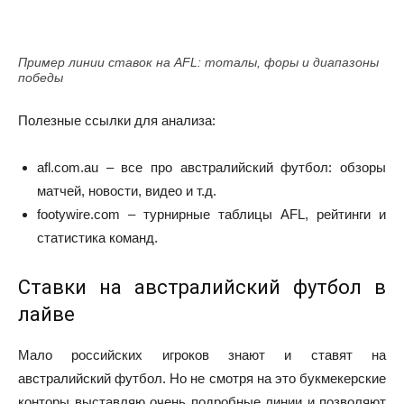
Пример линии ставок на AFL: тоталы, форы и диапазоны
победы
Полезные ссылки для анализа:
afl.com.au – все про австралийский футбол: обзоры
матчей, новости, видео и т.д.
footywire.com – турнирные таблицы AFL, рейтинги и
статистика команд.
Ставки на австралийский футбол в
лайве
Мало российских игроков знают и ставят на
австралийский футбол. Но не смотря на это букмекерские
конторы выставляю очень подробные линии и позволяют