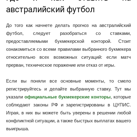
австралийский футбол
До того как начнете делать прогноз на австралийский
футбол, следует разобраться со ставками,
предоставляемыми букмекерской конторой. Стоит
ознакомиться со всеми правилами выбранного букмекера
относительно всех возможных ситуаций: если матч
прерван, техническое поражение или отказ от игры.
Если вы поняли все основные моменты, то смело
регистрируйтесь и делайте выбранную ставку. Тут мы
указали
официальные букмекерские конторы
, которые
соблюдают законы РФ и зарегистрированы в ЦУПИС.
Играя, в них вы можете быть уверены в решении любой
конфликтной ситуации, а также быстрых выплатах вашего
выигрыша.