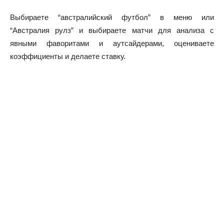
Выбираете “австралийский футбол” в меню или
“Австралия рулз” и выбираете матчи для анализа с
явными фаворитами и аутсайдерами, оцениваете
коэффициенты и делаете ставку.