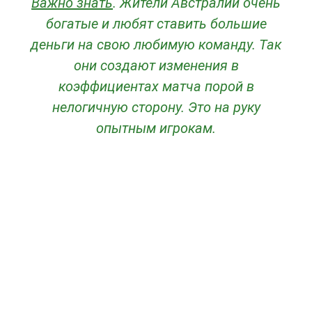
Важно знать
. Жители Австралии очень
богатые и любят ставить большие
деньги на свою любимую команду. Так
они создают изменения в
коэффициентах матча порой в
нелогичную сторону. Это на руку
опытным игрокам.