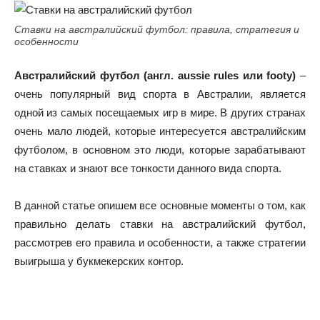
Ставки на австралийский футбол: правила, стратегия и
особенности
Австралийский футбол (англ. aussie rules или footy)
–
очень популярный вид спорта в Австралии, является
одной из самых посещаемых игр в мире. В других странах
очень мало людей, которые интересуется австралийским
футболом, в основном это люди, которые зарабатывают
на ставках и знают все тонкости данного вида спорта.
В данной статье опишем все основные моменты о том, как
правильно делать ставки на австралийский футбол,
рассмотрев его правила и особенности, а также стратегии
выигрыша у букмекерских контор.