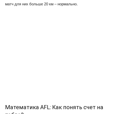
матч для них больше 20 км – нормально.
Математика AFL: Как понять счет на