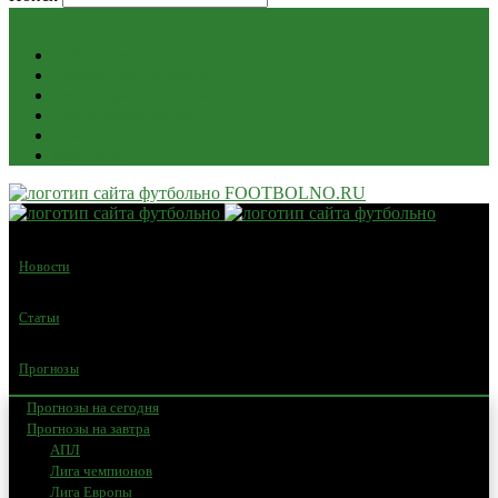
LIVE-результаты матчей
Турнирные таблицы
Футбольные термины
Тактическая доска
О нас
Контакты
FOOTBOLNO.RU
Новости
Статьи
Прогнозы
Прогнозы на сегодня
Прогнозы на завтра
АПЛ
Лига чемпионов
Лига Европы