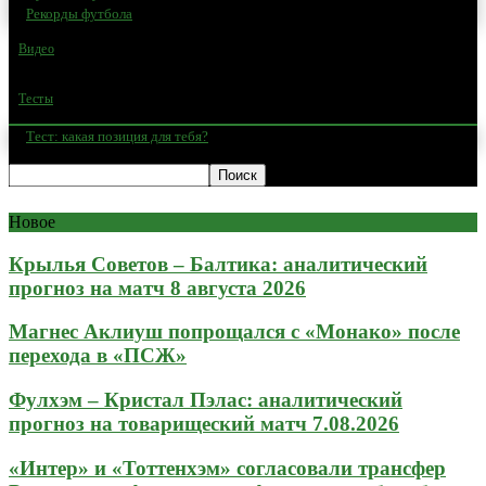
Рекорды футбола
Видео
Тесты
Тест: какая позиция для тебя?
Новое
Крылья Советов – Балтика: аналитический
прогноз на матч 8 августа 2026
Магнес Аклиуш попрощался с «Монако» после
перехода в «ПСЖ»
Фулхэм – Кристал Пэлас: аналитический
прогноз на товарищеский матч 7.08.2026
«Интер» и «Тоттенхэм» согласовали трансфер