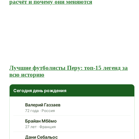
расчёт и почему они меняются
Лучшие футболисты Перу: топ-15 легенд за
всю историю
Сегодня день рождения
Валерий Газзаев
72 года · Россия
Брайан Мбёмо
27 лет · Франция
Дани Себальос