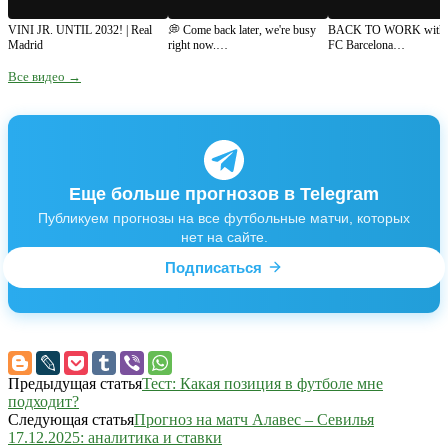
VINI JR. UNTIL 2032! | Real
💭 Come back later, we're busy
BACK TO WORK with 
Madrid
right now.…
FC Barcelona…
Все видео →
Еще больше прогнозов в Telegram
Публикуем прогнозы на все футбольные матчи, которых
нет на сайте.
Подписаться
Предыдущая статья
Тест: Какая позиция в футболе мне
подходит?
Следующая статья
Прогноз на матч Алавес – Севилья
17.12.2025: аналитика и ставки