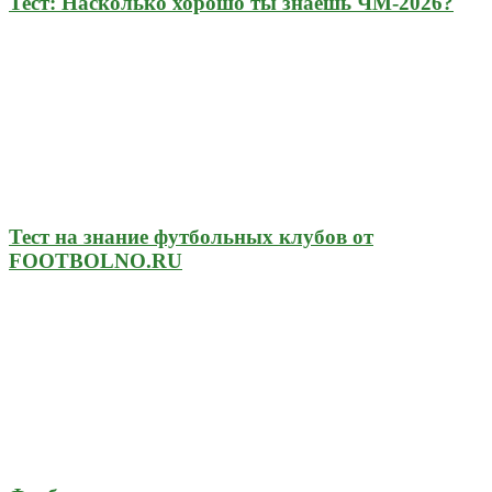
Тест: Насколько хорошо ты знаешь ЧМ-2026?
Тест на знание футбольных клубов от
FOOTBOLNO.RU