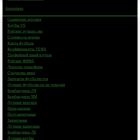
Аналитика
Сравнение игроков
Клубы VS
Рейтинг лучших лиг
Стоимость игрока
Карта футбола
Коэффициенты УЕФА
Трофейный шкаф клубов
Рейтинг ФИФА
Дорогие трансферы
Стадионы мира
Зарплаты футболистов
Лучшие футболисты по декадам
Бомбардиры ЛЧ
Бомбардиры ЧМ
Лучшие вратари
Нападающие
Полузащитники
Защитники
Лучшие капитаны
Бомбардиры ЛЕ
Лучшие клубы