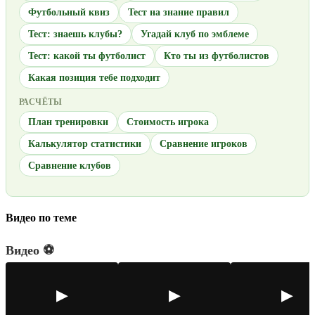
Футбольный квиз
Тест на знание правил
Тест: знаешь клубы?
Угадай клуб по эмблеме
Тест: какой ты футболист
Кто ты из футболистов
Какая позиция тебе подходит
РАСЧЁТЫ
План тренировки
Стоимость игрока
Калькулятор статистики
Сравнение игроков
Сравнение клубов
Видео по теме
Видео ⚽
▶
▶
▶