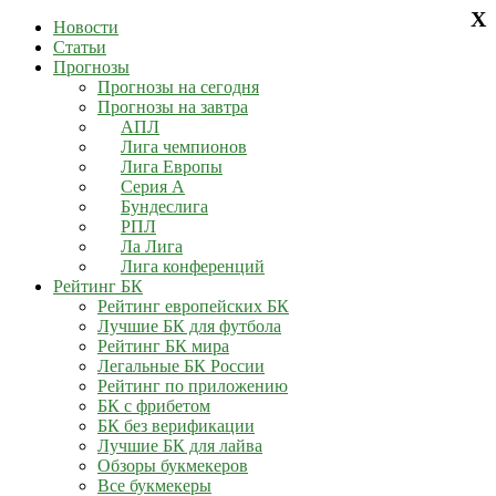
X
Новости
Статьи
Прогнозы
Прогнозы на сегодня
Прогнозы на завтра
АПЛ
Лига чемпионов
Лига Европы
Серия А
Бундеслига
РПЛ
Ла Лига
Лига конференций
Рейтинг БК
Рейтинг европейских БК
Лучшие БК для футбола
Рейтинг БК мира
Легальные БК России
Рейтинг по приложению
БК с фрибетом
БК без верификации
Лучшие БК для лайва
Обзоры букмекеров
Все букмекеры