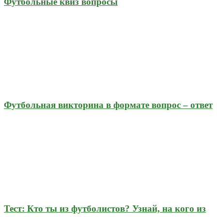
Футбольные квиз вопросы
Футбольная викторина в формате вопрос – ответ
Тест: Кто ты из футболистов? Узнай, на кого из