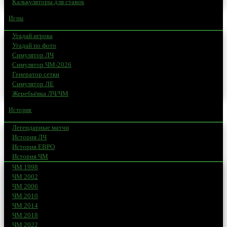
Калькуляторы для ставок
Игры
Угадай игрока
Угадай по фото
Симулятор ЛЧ
Симулятор ЧМ-2026
Генератор сетки
Симулятор ЛЕ
Жеребьёвка ЛЧ/ЧМ
История
Легендарные матчи
История ЛЧ
История ЕВРО
История ЧМ
ЧМ 1998
ЧМ 2002
ЧМ 2006
ЧМ 2010
ЧМ 2014
ЧМ 2018
ЧМ 2022