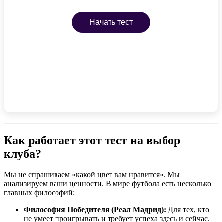
Начать тест
Как работает этот тест на выбор
клуба?
Мы не спрашиваем «какой цвет вам нравится». Мы
анализируем ваши ценности. В мире футбола есть несколько
главных философий:
Философия Победителя (Реал Мадрид):
Для тех, кто
не умеет проигрывать и требует успеха здесь и сейчас.