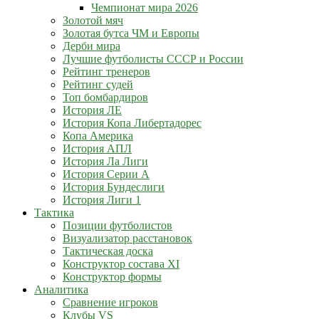
Чемпионат мира 2026
Золотой мяч
Золотая бутса ЧМ и Европы
Дерби мира
Лучшие футболисты СССР и России
Рейтинг тренеров
Рейтинг судей
Топ бомбардиров
История ЛЕ
История Копа Либертадорес
Копа Америка
История АПЛ
История Ла Лиги
История Серии А
История Бундеслиги
История Лиги 1
Тактика
Позиции футболистов
Визуализатор расстановок
Тактическая доска
Конструктор состава XI
Конструктор формы
Аналитика
Сравнение игроков
Клубы VS