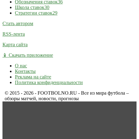
Обозначения ставок
36
Школа ставок
30
Стратегии ставок
29
Стать автором
RSS-лента
Карта сайта
📱 Скачать приложение
О нас
Контакты
Реклама на сайте
Политика конфиденциальности
© 2015 - 2026 - FOOTBOLNO.RU - Все из мира футбола –
обзоры матчей, новости, прогнозы