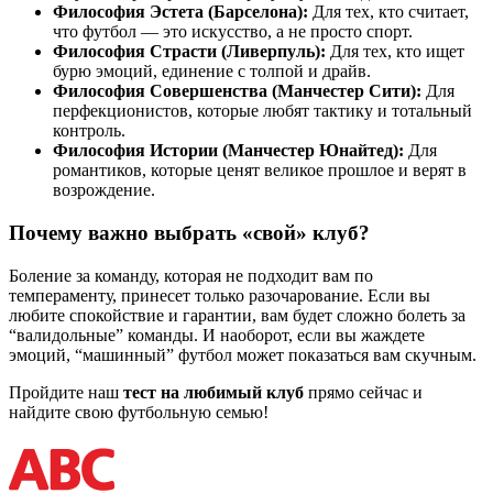
Философия Эстета (Барселона):
Для тех, кто считает,
что футбол — это искусство, а не просто спорт.
Философия Страсти (Ливерпуль):
Для тех, кто ищет
бурю эмоций, единение с толпой и драйв.
Философия Совершенства (Манчестер Сити):
Для
перфекционистов, которые любят тактику и тотальный
контроль.
Философия Истории (Манчестер Юнайтед):
Для
романтиков, которые ценят великое прошлое и верят в
возрождение.
Почему важно выбрать «свой» клуб?
Боление за команду, которая не подходит вам по
темпераменту, принесет только разочарование. Если вы
любите спокойствие и гарантии, вам будет сложно болеть за
“валидольные” команды. И наоборот, если вы жаждете
эмоций, “машинный” футбол может показаться вам скучным.
Пройдите наш
тест на любимый клуб
прямо сейчас и
найдите свою футбольную семью!