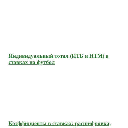
Индивидуальный тотал (ИТБ и ИТМ) в
ставках на футбол
Коэффициенты в ставках: расшифровка,