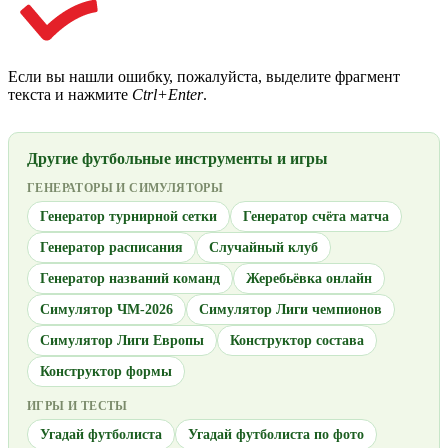
Если вы нашли ошибку, пожалуйста, выделите фрагмент
текста и нажмите
Ctrl+Enter
.
Другие футбольные инструменты и игры
ГЕНЕРАТОРЫ И СИМУЛЯТОРЫ
Генератор турнирной сетки
Генератор счёта матча
Генератор расписания
Случайный клуб
Генератор названий команд
Жеребьёвка онлайн
Симулятор ЧМ-2026
Симулятор Лиги чемпионов
Симулятор Лиги Европы
Конструктор состава
Конструктор формы
ИГРЫ И ТЕСТЫ
Угадай футболиста
Угадай футболиста по фото