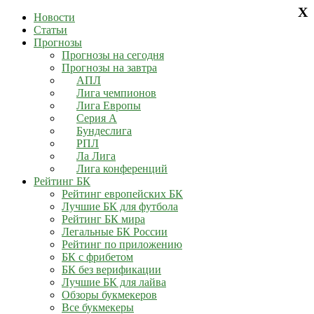
X
Новости
Статьи
Прогнозы
Прогнозы на сегодня
Прогнозы на завтра
АПЛ
Лига чемпионов
Лига Европы
Серия А
Бундеслига
РПЛ
Ла Лига
Лига конференций
Рейтинг БК
Рейтинг европейских БК
Лучшие БК для футбола
Рейтинг БК мира
Легальные БК России
Рейтинг по приложению
БК с фрибетом
БК без верификации
Лучшие БК для лайва
Обзоры букмекеров
Все букмекеры