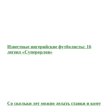
Известные нигерийские футболисты: 16
легенд «Суперорлов»
Со скольки лет можно делать ставки и кому