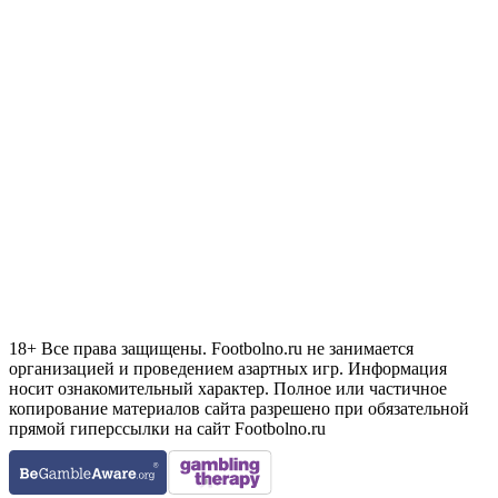
18+ Все права защищены. Footbolno.ru не занимается
организацией и проведением азартных игр. Информация
носит ознакомительный характер. Полное или частичное
копирование материалов сайта разрешено при обязательной
прямой гиперссылки на сайт Footbolno.ru