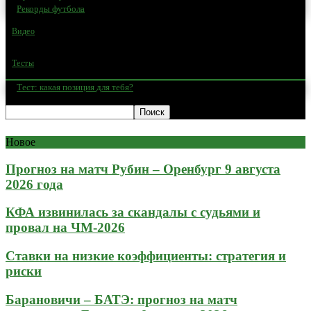
Рекорды футбола
Видео
Тесты
Тест: какая позиция для тебя?
Новое
Прогноз на матч Рубин – Оренбург 9 августа
2026 года
КФА извинилась за скандалы с судьями и
провал на ЧМ-2026
Ставки на низкие коэффициенты: стратегия и
риски
Барановичи – БАТЭ: прогноз на матч