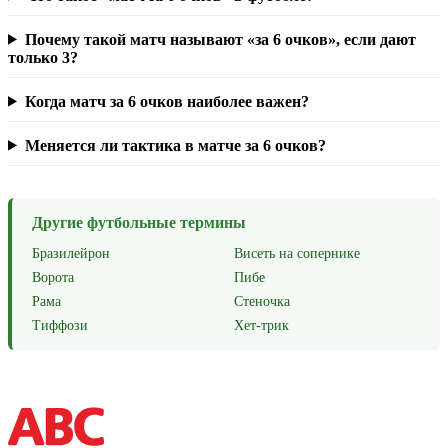
Почему такой матч называют «за 6 очков», если дают
только 3?
Когда матч за 6 очков наиболее важен?
Меняется ли тактика в матче за 6 очков?
Другие футбольные термины
Бразилейрон
Висеть на сопернике
Ворота
Пибе
Рама
Стеночка
Тиффози
Хет-трик