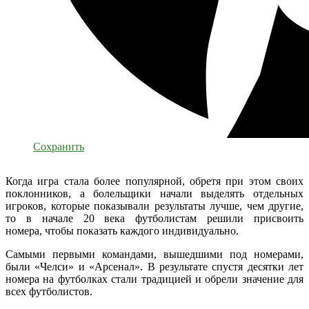
Сохранить
Когда игра стала более популярной, обретя при этом своих
поклонников, а болельщики начали выделять отдельных
игроков, которые показывали результаты лучше, чем другие,
то в начале 20 века футболистам решили присвоить
номера, чтобы показать каждого индивидуально.
Самыми первыми командами, вышедшими под номерами,
были «Челси» и «Арсенал». В результате спустя десятки лет
номера на футболках стали традицией и обрели значение для
всех футболистов.