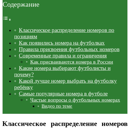
Содержание
Классическое распределение номеров по
позициям
Как появились номера на футболках
Правила присвоения футбольных номеров
Современные правила и ограничения
Как присваиваются номера в России
Какие номера выбирают футболисты и
почему?
Какой лучше номер выбрать на футболку
ребёнку
Самые популярные номера в футболе
Частые вопросы о футбольных номерах
Видео по теме
Классическое распределение номеров