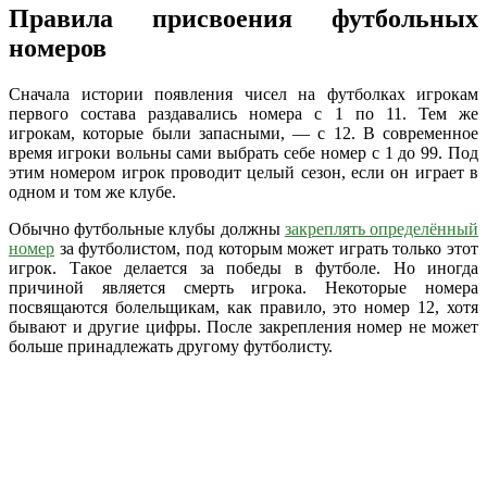
Правила присвоения футбольных
номеров
Сначала истории появления чисел на футболках игрокам
первого состава раздавались номера с 1 по 11. Тем же
игрокам, которые были запасными, — с 12. В современное
время игроки вольны сами выбрать себе номер с 1 до 99. Под
этим номером игрок проводит целый сезон, если он играет в
одном и том же клубе.
Обычно футбольные клубы должны
закреплять определённый
номер
за футболистом, под которым может играть только этот
игрок. Такое делается за победы в футболе. Но иногда
причиной является смерть игрока. Некоторые номера
посвящаются болельщикам, как правило, это номер 12, хотя
бывают и другие цифры. После закрепления номер не может
больше принадлежать другому футболисту.