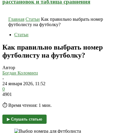
расстановок и таблица сравнения
Главная
Статьи
Как правильно выбрать номер
футболисту на футболку?
Статьи
Как правильно выбрать номер
футболисту на футболку?
Автор
Богдан Коломиец
-
24 января 2026, 11:52
0
4901
⏱ Время чтения: 1 мин.
▶ Слушать статью