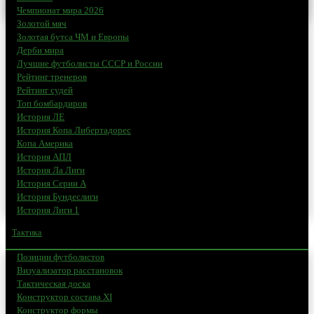
Чемпионат мира 2026
Золотой мяч
Золотая бутса ЧМ и Европы
Дерби мира
Лучшие футболисты СССР и России
Рейтинг тренеров
Рейтинг судей
Топ бомбардиров
История ЛЕ
История Копа Либертадорес
Копа Америка
История АПЛ
История Ла Лиги
История Серии А
История Бундеслиги
История Лиги 1
Тактика
Позиции футболистов
Визуализатор расстановок
Тактическая доска
Конструктор состава XI
Конструктор формы