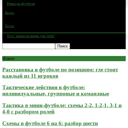
Рекорды футбола
Видео
Тесты
Тест: какая позиция для тебя?
Новое
Расстановка в футболе по позициям: где стоит
каждый из 11 игроков
Тактические действия в футболе:
индивидуальные, групповые и командные
Тактика в мини-футболе: схемы 2-2, 1-2-1, 3-1 и
4-0 с разбором ролей
Схемы в футболе 6 на 6: разбор шести