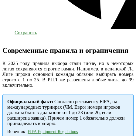
Сохранить
Современные правила и ограничения
К 2025 году правила выбора стали гибче, но в некоторых
лигах сохраняются строгие рамки. Например, в испанской Ла
Лиге игроки основной команды обязаны выбирать номера
строго с 1 по 25. В РПЛ же разрешены любые числа до 99
включительно.
Официальный факт:
Согласно регламенту FIFA, на
международных турнирах (ЧМ, Евро) номера игроков
должны быть в диапазоне от 1 до 23 (или 26, если
расширена заявка). Причем номер 1 обязательно должен
принадлежать вратарю.
Источник:
FIFA Equipment Regulations