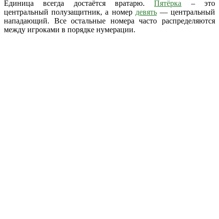
Единица всегда достаётся вратарю.
Пятёрка
– это
центральный полузащитник, а номер
девять
— центральный
нападающий. Все остальные номера часто распределяются
между игроками в порядке нумерации.