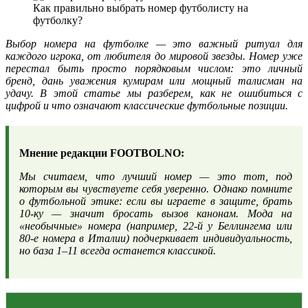
Как правильно выбрать номер футболисту на
футболку?
Выбор номера на футболке — это важный ритуал для
каждого игрока, от любителя до мировой звезды. Номер уже
перестал быть просто порядковым числом: это личный
бренд, дань уважения кумирам или мощный талисман на
удачу. В этой статье мы разберем, как не ошибиться с
цифрой и что означают классические футбольные позиции.
Мнение редакции FOOTBOLNO:
Мы считаем, что лучший номер — это тот, под
которым вы чувствуете себя уверенно. Однако помните
о футбольной этике: если вы играете в защите, брать
10-ку — значит бросать вызов канонам. Мода на
«необычные» номера (например, 22-й у Беллингема или
80-е номера в Италии) подчеркивает индивидуальность,
но база 1–11 всегда останется классикой.