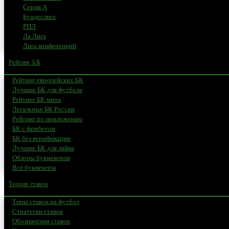
Серия А
Бундеслига
РПЛ
Ла Лига
Лига конференций
Рейтинг БК
Рейтинг европейских БК
Лучшие БК для футбола
Рейтинг БК мира
Легальные БК России
Рейтинг по приложению
БК с фрибетом
БК без верификации
Лучшие БК для лайва
Обзоры букмекеров
Все букмекеры
Теория ставок
Типы ставок на футбол
Стратегии ставок
Обозначения ставок