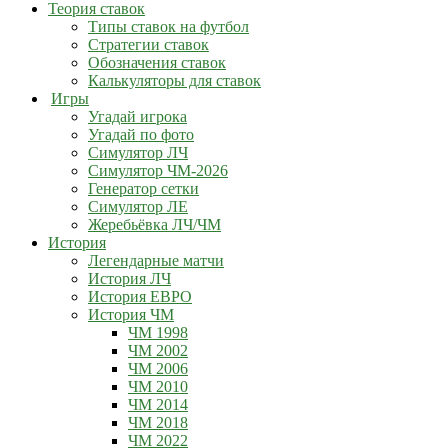
Теория ставок
Типы ставок на футбол
Стратегии ставок
Обозначения ставок
Калькуляторы для ставок
Игры
Угадай игрока
Угадай по фото
Симулятор ЛЧ
Симулятор ЧМ-2026
Генератор сетки
Симулятор ЛЕ
Жеребьёвка ЛЧ/ЧМ
История
Легендарные матчи
История ЛЧ
История ЕВРО
История ЧМ
ЧМ 1998
ЧМ 2002
ЧМ 2006
ЧМ 2010
ЧМ 2014
ЧМ 2018
ЧМ 2022