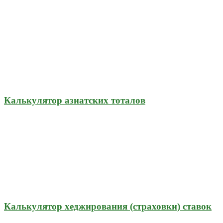
Калькулятор азиатских тоталов
Калькулятор хеджирования (страховки) ставок