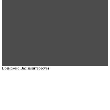
Возможно Вас заинтересует