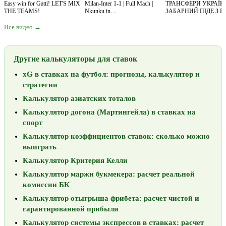
Easy win for Gatti! LET'S MIX
Milan-Inter 1-1 | Full Mach |
ТРАНСФЕРИ УКРАЇНЦ
THE TEAMS!
Nkunku in…
ЗАБАРНИЙ ПІДЕ З П
СКАНДАЛ ЦИГАНК
Все видео →
Другие калькуляторы для ставок
xG в ставках на футбол: прогнозы, калькулятор и
стратегии
Калькулятор азиатских тоталов
Калькулятор догона (Мартингейла) в ставках на
спорт
Калькулятор коэффициентов ставок: сколько можно
выиграть
Калькулятор Критерия Келли
Калькулятор маржи букмекера: расчет реальной
комиссии БК
Калькулятор отыгрыша фрибета: расчет чистой и
гарантированной прибыли
Калькулятор системы экспрессов в ставках: расчет