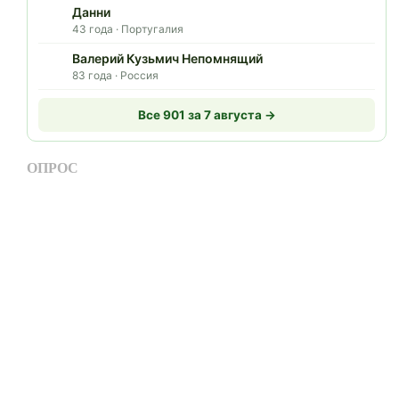
Данни
43 года · Португалия
Валерий Кузьмич Непомнящий
83 года · Россия
Все 901 за 7 августа →
ОПРОС