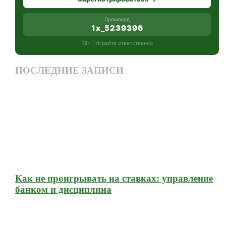
Промокод
1x_5239396
18+ | Играйте ответственно
ПОСЛЕДНИЕ ЗАПИСИ
Как не проигрывать на ставках: управление
банком и дисциплина