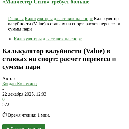
«Манчестер Сити» требует больше
Главная
Калькуляторы для ставок на спорт
Калькулятор
валуйности (Value) в ставках на спорт: расчет перевеса и
суммы пари
Калькуляторы для ставок на спорт
Калькулятор валуйности (Value) в
ставках на спорт: расчет перевеса и
суммы пари
Автор
Богдан Коломиец
-
22 декабря 2025, 12:03
0
572
⏱ Время чтения: 1 мин.
▶ Слушать статью