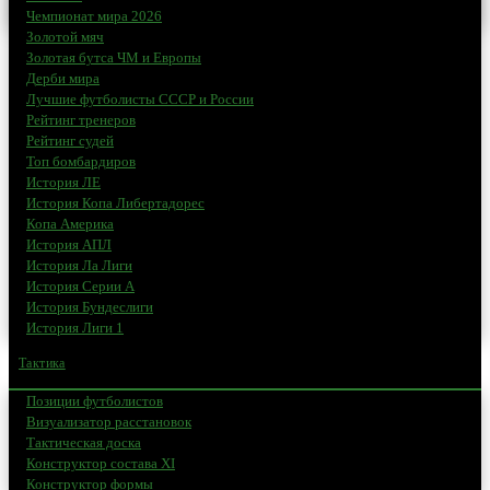
Чемпионат мира 2026
Золотой мяч
Золотая бутса ЧМ и Европы
Дерби мира
Лучшие футболисты СССР и России
Рейтинг тренеров
Рейтинг судей
Топ бомбардиров
История ЛЕ
История Копа Либертадорес
Копа Америка
История АПЛ
История Ла Лиги
История Серии А
История Бундеслиги
История Лиги 1
Тактика
Позиции футболистов
Визуализатор расстановок
Тактическая доска
Конструктор состава XI
Конструктор формы