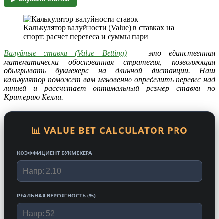
Калькулятор валуйности (Value) в ставках на
спорт: расчет перевеса и суммы пари
Валуйные ставки (Value Betting)
— это единственная
математически обоснованная стратегия, позволяющая
обыгрывать букмекера на длинной дистанции. Наш
калькулятор поможет вам мгновенно определить перевес над
линией и рассчитает оптимальный размер ставки по
Критерию Келли.
📊 VALUE BET CALCULATOR PRO
КОЭФФИЦИЕНТ БУКМЕКЕРА
РЕАЛЬНАЯ ВЕРОЯТНОСТЬ (%)