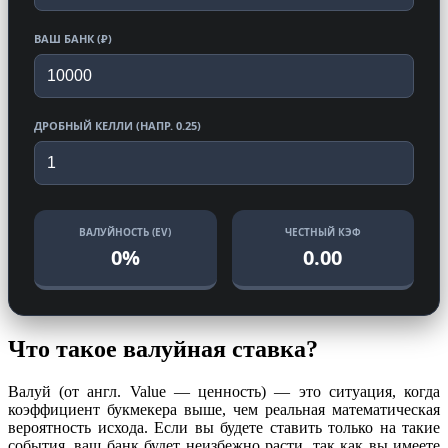
ВАШ БАНК (₽)
ДРОБНЫЙ КЕЛЛИ (НАПР. 0.25)
ВАЛУЙНОСТЬ (EV)
ЧЕСТНЫЙ КЭФ
0%
0.00
Что такое валуйная ставка?
Валуй (от англ. Value — ценность) — это ситуация, когда
коэффициент букмекера выше, чем реальная математическая
вероятность исхода. Если вы будете ставить только на такие
события, ваш банк будет неизбежно расти, так как вы имеете