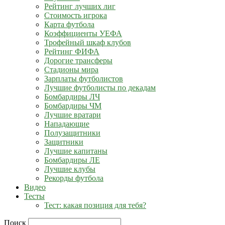
Рейтинг лучших лиг
Стоимость игрока
Карта футбола
Коэффициенты УЕФА
Трофейный шкаф клубов
Рейтинг ФИФА
Дорогие трансферы
Стадионы мира
Зарплаты футболистов
Лучшие футболисты по декадам
Бомбардиры ЛЧ
Бомбардиры ЧМ
Лучшие вратари
Нападающие
Полузащитники
Защитники
Лучшие капитаны
Бомбардиры ЛЕ
Лучшие клубы
Рекорды футбола
Видео
Тесты
Тест: какая позиция для тебя?
Поиск