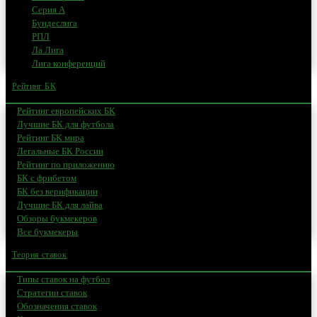
Серия А
Бундеслига
РПЛ
Ла Лига
Лига конференций
Рейтинг БК
Рейтинг европейских БК
Лучшие БК для футбола
Рейтинг БК мира
Легальные БК России
Рейтинг по приложению
БК с фрибетом
БК без верификации
Лучшие БК для лайва
Обзоры букмекеров
Все букмекеры
Теория ставок
Типы ставок на футбол
Стратегии ставок
Обозначения ставок