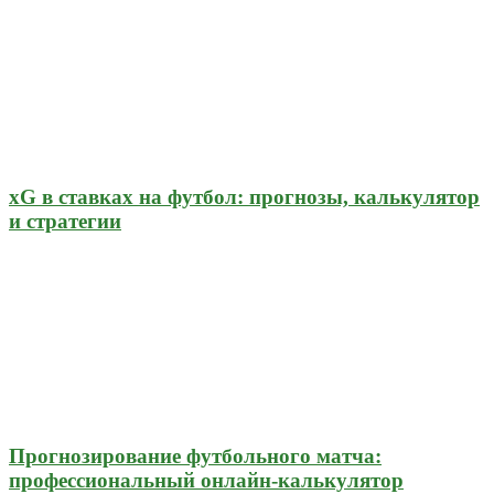
xG в ставках на футбол: прогнозы, калькулятор
и стратегии
Прогнозирование футбольного матча:
профессиональный онлайн-калькулятор