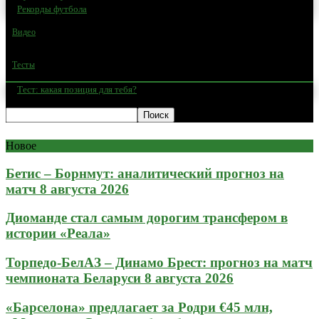
Рекорды футбола
Видео
Тесты
Тест: какая позиция для тебя?
Новое
Бетис – Борнмут: аналитический прогноз на
матч 8 августа 2026
Диоманде стал самым дорогим трансфером в
истории «Реала»
Торпедо-БелАЗ – Динамо Брест: прогноз на матч
чемпионата Беларуси 8 августа 2026
«Барселона» предлагает за Родри €45 млн,