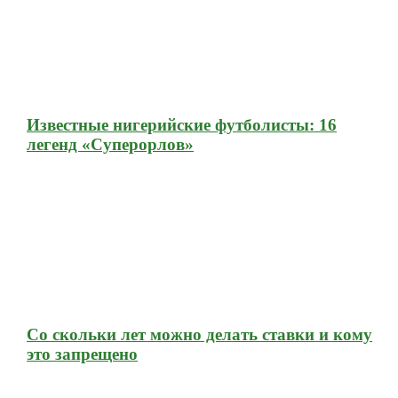
Известные нигерийские футболисты: 16
легенд «Суперорлов»
Со скольки лет можно делать ставки и кому
это запрещено