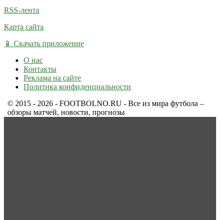
RSS-лента
Карта сайта
📱 Скачать приложение
О нас
Контакты
Реклама на сайте
Политика конфиденциальности
© 2015 - 2026 - FOOTBOLNO.RU - Все из мира футбола –
обзоры матчей, новости, прогнозы