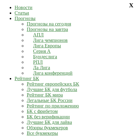
X
Новости
Статьи
Прогнозы
Прогнозы на сегодня
Прогнозы на завтра
АПЛ
Лига чемпионов
Лига Европы
Серия А
Бундеслига
РПЛ
Ла Лига
Лига конференций
Рейтинг БК
Рейтинг европейских БК
Лучшие БК для футбола
Рейтинг БК мира
Легальные БК России
Рейтинг по приложению
БК с фрибетом
БК без верификации
Лучшие БК для лайва
Обзоры букмекеров
Все букмекеры