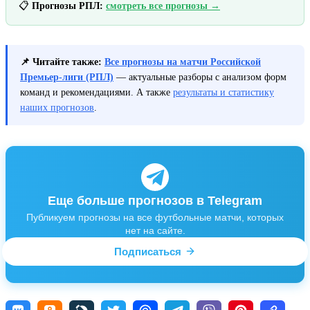
📋
Прогнозы РПЛ:
смотреть все прогнозы →
📌 Читайте также:
Все прогнозы на матчи Российской
Премьер-лиги (РПЛ)
— актуальные разборы с анализом форм
команд и рекомендациями. А также
результаты и статистику
наших прогнозов
.
Еще больше прогнозов в Telegram
Публикуем прогнозы на все футбольные матчи, которых
нет на сайте.
Подписаться