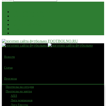
LIVE-результаты матчей
Турнирные таблицы
Футбольные термины
Тактическая доска
О нас
Контакты
FOOTBOLNO.RU
Новости
Статьи
Прогнозы
Прогнозы на сегодня
Прогнозы на завтра
АПЛ
Лига чемпионов
Лига Европы