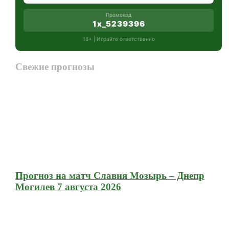
Промокод
1x_5239396
18+ | Играйте ответственно
Свежие прогнозы
Прогноз на матч Славия Мозырь – Днепр
Могилев 7 августа 2026