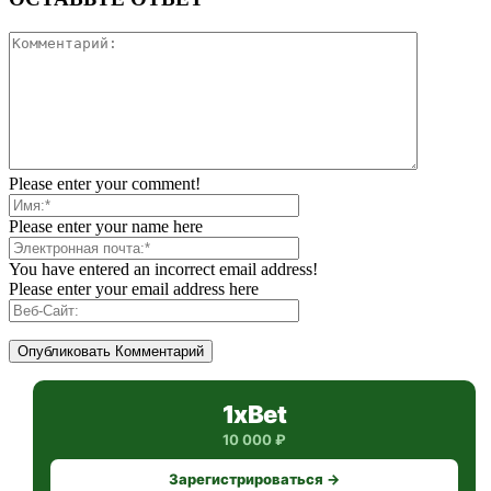
Please enter your comment!
Please enter your name here
You have entered an incorrect email address!
Please enter your email address here
1xBet
10 000 ₽
Зарегистрироваться →