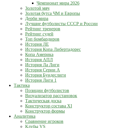
Чемпионат мира 2026
Золотой мяч
Золотая бутса ЧМ и Европы
Дерби мира
Лучшие футболисты СССР и России
Рейтинг тренеров
Рейтинг судей
Топ бомбардиров
История ЛЕ
История Копа Либертадорес
Копа Америка
История АПЛ
История Ла Лиги
История Серии А
История Бундеслиги
История Лиги 1
Тактика
Позиции футболистов
Визуализатор расстановок
Тактическая доска
Конструктор состава XI
Конструктор формы
Аналитика
Сравнение игроков
Клубы VS