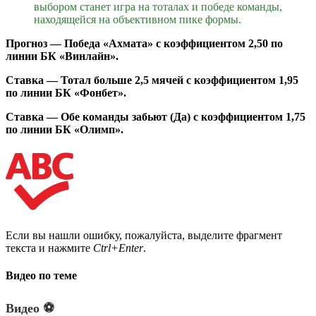
выбором станет игра на тоталах и победе команды,
находящейся на объективном пике формы.
Прогноз — Победа «Ахмата» с коэффициентом 2,50 по
линии БК «Винлайн».
Ставка — Тотал больше 2,5 мячей с коэффициентом 1,95
по линии БК «Фонбет».
Ставка — Обе команды забьют (Да) с коэффициентом 1,75
по линии БК «Олимп».
Если вы нашли ошибку, пожалуйста, выделите фрагмент
текста и нажмите
Ctrl+Enter
.
Видео по теме
Видео ⚽