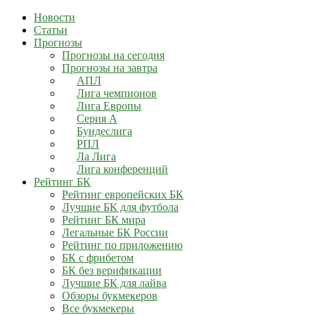
Новости
Статьи
Прогнозы
Прогнозы на сегодня
Прогнозы на завтра
АПЛ
Лига чемпионов
Лига Европы
Серия А
Бундеслига
РПЛ
Ла Лига
Лига конференций
Рейтинг БК
Рейтинг европейских БК
Лучшие БК для футбола
Рейтинг БК мира
Легальные БК России
Рейтинг по приложению
БК с фрибетом
БК без верификации
Лучшие БК для лайва
Обзоры букмекеров
Все букмекеры