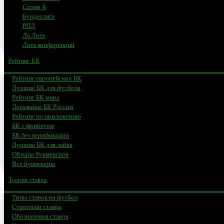
Серия А
Бундеслига
РПЛ
Ла Лига
Лига конференций
Рейтинг БК
Рейтинг европейских БК
Лучшие БК для футбола
Рейтинг БК мира
Легальные БК России
Рейтинг по приложению
БК с фрибетом
БК без верификации
Лучшие БК для лайва
Обзоры букмекеров
Все букмекеры
Теория ставок
Типы ставок на футбол
Стратегии ставок
Обозначения ставок