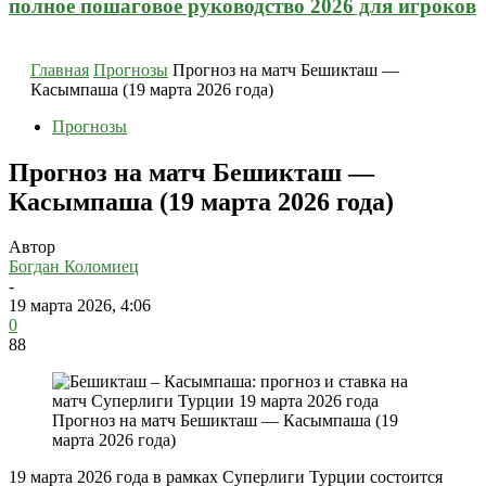
полное пошаговое руководство 2026 для игроков
Главная
Прогнозы
Прогноз на матч Бешикташ —
Касымпаша (19 марта 2026 года)
Прогнозы
Прогноз на матч Бешикташ —
Касымпаша (19 марта 2026 года)
Автор
Богдан Коломиец
-
19 марта 2026, 4:06
0
88
Прогноз на матч Бешикташ — Касымпаша (19
марта 2026 года)
19 марта 2026 года в рамках Суперлиги Турции состоится