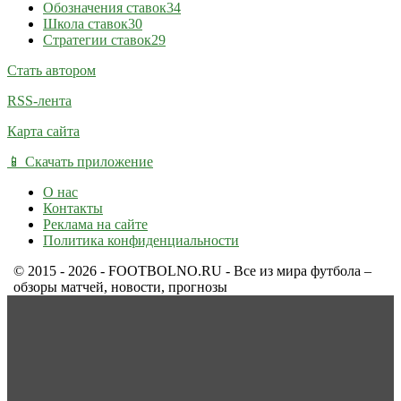
Обозначения ставок
34
Школа ставок
30
Стратегии ставок
29
Стать автором
RSS-лента
Карта сайта
📱 Скачать приложение
О нас
Контакты
Реклама на сайте
Политика конфиденциальности
© 2015 - 2026 - FOOTBOLNO.RU - Все из мира футбола –
обзоры матчей, новости, прогнозы