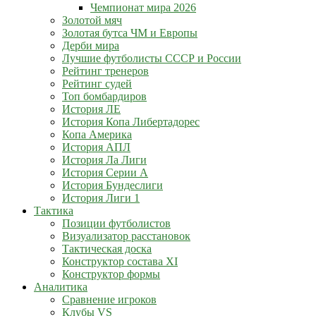
Чемпионат мира 2026
Золотой мяч
Золотая бутса ЧМ и Европы
Дерби мира
Лучшие футболисты СССР и России
Рейтинг тренеров
Рейтинг судей
Топ бомбардиров
История ЛЕ
История Копа Либертадорес
Копа Америка
История АПЛ
История Ла Лиги
История Серии А
История Бундеслиги
История Лиги 1
Тактика
Позиции футболистов
Визуализатор расстановок
Тактическая доска
Конструктор состава XI
Конструктор формы
Аналитика
Сравнение игроков
Клубы VS