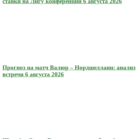
ставки на Лигу конференций 6 августа 2026
Прогноз на матч Валюр – Нордшелланн: анализ
встречи 6 августа 2026