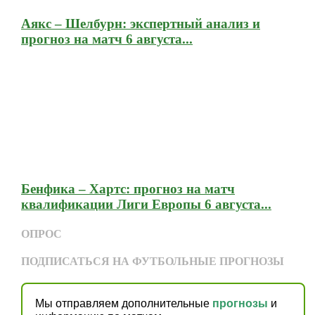
Аякс – Шелбурн: экспертный анализ и
прогноз на матч 6 августа...
Бенфика – Хартс: прогноз на матч
квалификации Лиги Европы 6 августа...
ОПРОС
ПОДПИСАТЬСЯ НА ФУТБОЛЬНЫЕ ПРОГНОЗЫ
Мы отправляем дополнительные
прогнозы
и