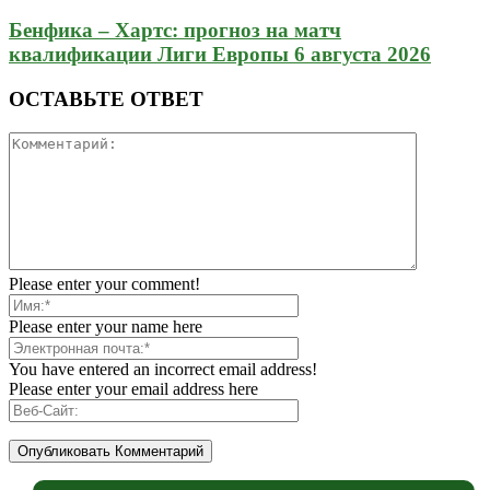
Бенфика – Хартс: прогноз на матч
квалификации Лиги Европы 6 августа 2026
ОСТАВЬТЕ ОТВЕТ
Please enter your comment!
Please enter your name here
You have entered an incorrect email address!
Please enter your email address here