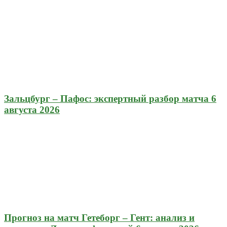
Зальцбург – Пафос: экспертный разбор матча 6
августа 2026
Прогноз на матч Гетеборг – Гент: анализ и