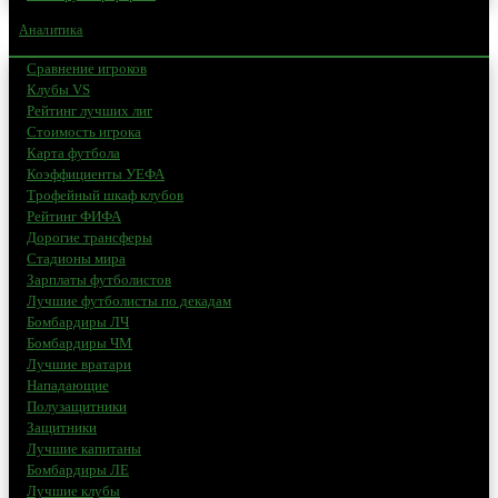
Аналитика
Сравнение игроков
Клубы VS
Рейтинг лучших лиг
Стоимость игрока
Карта футбола
Коэффициенты УЕФА
Трофейный шкаф клубов
Рейтинг ФИФА
Дорогие трансферы
Стадионы мира
Зарплаты футболистов
Лучшие футболисты по декадам
Бомбардиры ЛЧ
Бомбардиры ЧМ
Лучшие вратари
Нападающие
Полузащитники
Защитники
Лучшие капитаны
Бомбардиры ЛЕ
Лучшие клубы