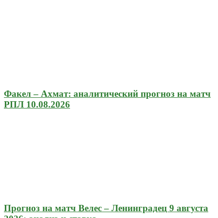
Факел – Ахмат: аналитический прогноз на матч
РПЛ 10.08.2026
Прогноз на матч Велес – Ленинградец 9 августа