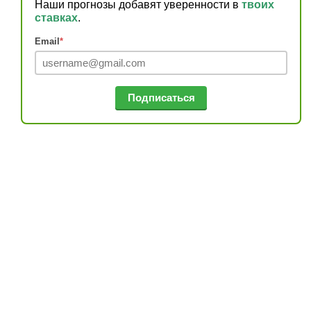
Наши прогнозы добавят уверенности в
твоих
ставках
.
Email
*
Подписаться