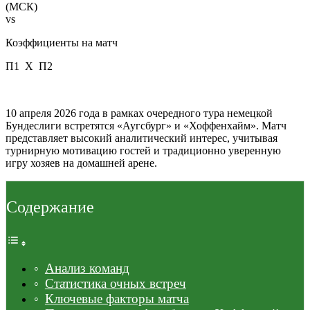
(МСК)
vs
Коэффициенты на матч
П1
X
П2
Сделать ставку
10 апреля 2026 года в рамках очередного тура немецкой
Бундеслиги встретятся «Аугсбург» и «Хоффенхайм». Матч
представляет высокий аналитический интерес, учитывая
турнирную мотивацию гостей и традиционно уверенную
игру хозяев на домашней арене.
Содержание
Анализ команд
Статистика очных встреч
Ключевые факторы матча