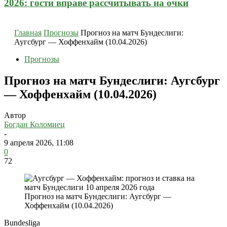
2026: гости вправе рассчитывать на очки
Главная
Прогнозы
Прогноз на матч Бундеслиги:
Аугсбург — Хоффенхайм (10.04.2026)
Прогнозы
Прогноз на матч Бундеслиги: Аугсбург
— Хоффенхайм (10.04.2026)
Автор
Богдан Коломиец
-
9 апреля 2026, 11:08
0
72
Прогноз на матч Бундеслиги: Аугсбург —
Хоффенхайм (10.04.2026)
Bundesliga