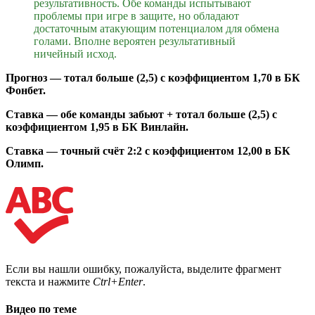
результативность. Обе команды испытывают
проблемы при игре в защите, но обладают
достаточным атакующим потенциалом для обмена
голами. Вполне вероятен результативный
ничейный исход.
Прогноз — тотал больше (2,5) с коэффициентом 1,70 в БК
Фонбет.
Ставка — обе команды забьют + тотал больше (2,5) с
коэффициентом 1,95 в БК Винлайн.
Ставка — точный счёт 2:2 с коэффициентом 12,00 в БК
Олимп.
Если вы нашли ошибку, пожалуйста, выделите фрагмент
текста и нажмите
Ctrl+Enter
.
Видео по теме