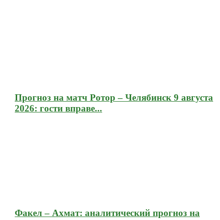
Прогноз на матч Ротор – Челябинск 9 августа
2026: гости вправе...
Факел – Ахмат: аналитический прогноз на