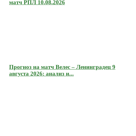
матч РПЛ 10.08.2026
Прогноз на матч Велес – Ленинградец 9
августа 2026: анализ и...