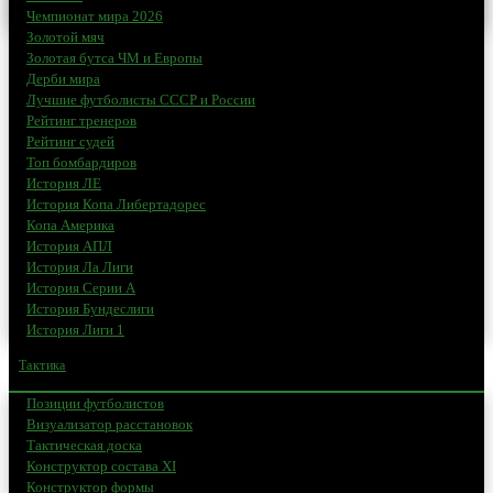
Чемпионат мира 2026
Золотой мяч
Золотая бутса ЧМ и Европы
Дерби мира
Лучшие футболисты СССР и России
Рейтинг тренеров
Рейтинг судей
Топ бомбардиров
История ЛЕ
История Копа Либертадорес
Копа Америка
История АПЛ
История Ла Лиги
История Серии А
История Бундеслиги
История Лиги 1
Тактика
Позиции футболистов
Визуализатор расстановок
Тактическая доска
Конструктор состава XI
Конструктор формы