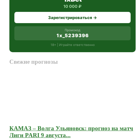
10 000 ₽
Зарегистрироваться →
Промокод
1x_5239396
18+ | Играйте ответственно
Свежие прогнозы
КАМАЗ – Волга Ульяновск: прогноз на матч
Лиги PARI 9 августа...