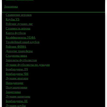
Аналитика
Сравнение игроков
Клубы VS
Рейтинг лучших лиг
Стоимость игрока
Карта футбола
Коэффициенты УЕФА
Трофейный шкаф клубов
Рейтинг ФИФА
Дорогие трансферы
Стадионы мира
Зарплаты футболистов
Лучшие футболисты по декадам
Бомбардиры ЛЧ
Бомбардиры ЧМ
Лучшие вратари
Нападающие
Полузащитники
Защитники
Лучшие капитаны
Бомбардиры ЛЕ
Лучшие клубы