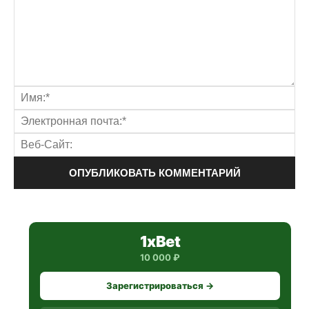
1xBet
10 000 ₽
Зарегистрироваться →