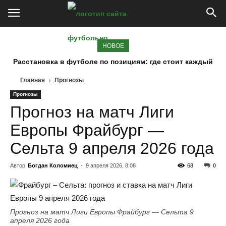
НОВОЕ
Расстановка в футболе по позициям: где стоит каждый
из 11 игроков
Главная
Прогнозы
Прогнозы
Прогноз на матч Лиги
Европы Фрайбург —
Сельта 9 апреля 2026 года
Автор
Богдан Коломиец
-
9 апреля 2026, 8:08
68
0
Прогноз на матч Лиги Европы Фрайбург — Сельта 9
апреля 2026 года