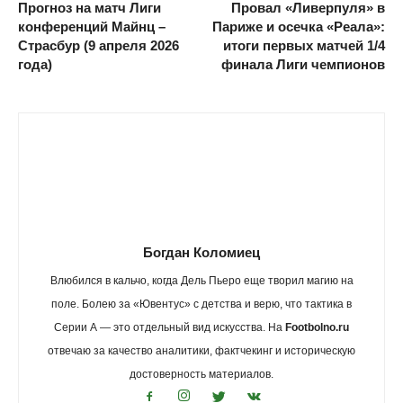
Прогноз на матч Лиги
Провал «Ливерпуля» в
конференций Майнц –
Париже и осечка «Реала»:
Страсбур (9 апреля 2026
итоги первых матчей 1/4
года)
финала Лиги чемпионов
Богдан Коломиец
Влюбился в кальчо, когда Дель Пьеро еще творил магию на
поле. Болею за «Ювентус» с детства и верю, что тактика в
Серии А — это отдельный вид искусства. На
Footbolno.ru
отвечаю за качество аналитики, фактчекинг и историческую
достоверность материалов.