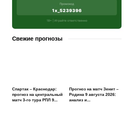
Промокод
1x_5239396
18+ | Играйте ответственно
Свежие прогнозы
Спартак – Краснодар:
Прогноз на матч Зенит –
прогноз на центральный
Родина 9 августа 2026:
матч 3-го тура РПЛ 9...
анализ и...