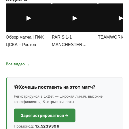
▶
▶
▶
Обзор матча | ПФК
PARIS 1-1
TEAMWORK 📐
ЦСКА – Ростов
MANCHESTER
UNITED I LE RÉSUMÉ
Все видео →
⚽
Хочешь поставить на этот матч?
Регистрируйся в 1xBet — широкая линия, высокие
коэффициенты, быстрые выплаты.
Зарегистрироваться →
Промокод:
1x_5239396