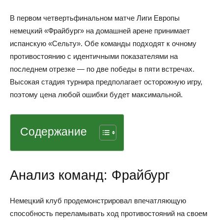
В первом четвертьфинальном матче Лиги Европы
немецкий «Фрайбург» на домашней арене принимает
испанскую «Сельту». Обе команды подходят к очному
противостоянию с идентичными показателями на
последнем отрезке — по две победы в пяти встречах.
Высокая стадия турнира предполагает осторожную игру,
поэтому цена любой ошибки будет максимальной.
Содержание
Анализ команд: Фрайбург
Немецкий клуб продемонстрировал впечатляющую
способность переламывать ход противостояний на своем