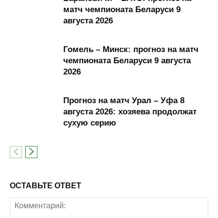
матч чемпионата Беларуси 9
августа 2026
Гомель – Минск: прогноз на матч
чемпионата Беларуси 9 августа
2026
Прогноз на матч Урал – Уфа 8
августа 2026: хозяева продолжат
сухую серию
ОСТАВЬТЕ ОТВЕТ