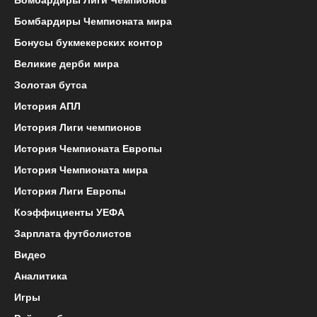
Бомбардиры Лиги Чемпионов
Бомбардиры Чемпионата мира
Бонусы букмекерских контор
Великие дерби мира
Золотая бутса
История АПЛ
История Лиги чемпионов
История Чемпионата Европы
История Чемпионата мира
История Лиги Европы
Коэффициенты УЕФА
Зарплата футболистов
Видео
Аналитика
Игры