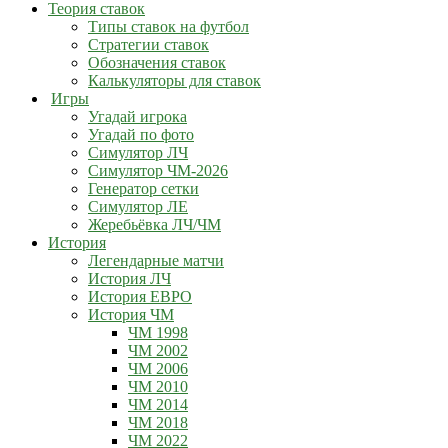
Теория ставок
Типы ставок на футбол
Стратегии ставок
Обозначения ставок
Калькуляторы для ставок
Игры
Угадай игрока
Угадай по фото
Симулятор ЛЧ
Симулятор ЧМ-2026
Генератор сетки
Симулятор ЛЕ
Жеребьёвка ЛЧ/ЧМ
История
Легендарные матчи
История ЛЧ
История ЕВРО
История ЧМ
ЧМ 1998
ЧМ 2002
ЧМ 2006
ЧМ 2010
ЧМ 2014
ЧМ 2018
ЧМ 2022