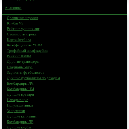
Аналитика
Сравнение игроков
Клубы VS
Рейтинг лучших лиг
Стоимость игрока
Карта футбола
Коэффициенты УЕФА
Трофейный шкаф клубов
Рейтинг ФИФА
Дорогие трансферы
Стадионы мира
Зарплаты футболистов
Лучшие футболисты по декадам
Бомбардиры ЛЧ
Бомбардиры ЧМ
Лучшие вратари
Нападающие
Полузащитники
Защитники
Лучшие капитаны
Бомбардиры ЛЕ
Лучшие клубы