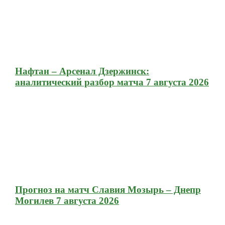
Нафтан – Арсенал Дзержинск:
аналитический разбор матча 7 августа 2026
Прогноз на матч Славия Мозырь – Днепр
Могилев 7 августа 2026