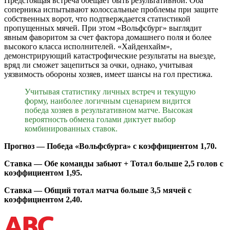
Предстоящая встреча обещает быть результативной. Оба
соперника испытывают колоссальные проблемы при защите
собственных ворот, что подтверждается статистикой
пропущенных мячей. При этом «Вольфсбург» выглядит
явным фаворитом за счет фактора домашнего поля и более
высокого класса исполнителей. «Хайденхайм»,
демонстрирующий катастрофические результаты на выезде,
вряд ли сможет зацепиться за очки, однако, учитывая
уязвимость обороны хозяев, имеет шансы на гол престижа.
Учитывая статистику личных встреч и текущую
форму, наиболее логичным сценарием видится
победа хозяев в результативном матче. Высокая
вероятность обмена голами диктует выбор
комбинированных ставок.
Прогноз — Победа «Вольфсбурга» с коэффициентом 1,70.
Ставка — Обе команды забьют + Тотал больше 2,5 голов с
коэффициентом 1,95.
Ставка — Общий тотал матча больше 3,5 мячей с
коэффициентом 2,40.