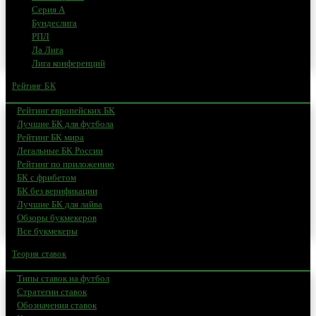
Серия А
Бундеслига
РПЛ
Ла Лига
Лига конференций
Рейтинг БК
Рейтинг европейских БК
Лучшие БК для футбола
Рейтинг БК мира
Легальные БК России
Рейтинг по приложению
БК с фрибетом
БК без верификации
Лучшие БК для лайва
Обзоры букмекеров
Все букмекеры
Теория ставок
Типы ставок на футбол
Стратегии ставок
Обозначения ставок