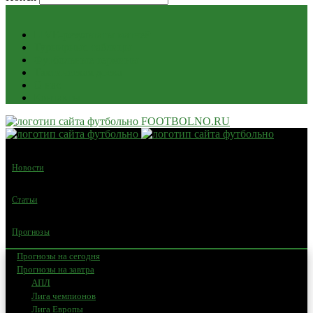
LIVE-результаты матчей
Турнирные таблицы
Футбольные термины
Тактическая доска
О нас
Контакты
FOOTBOLNO.RU
Новости
Статьи
Прогнозы
Прогнозы на сегодня
Прогнозы на завтра
АПЛ
Лига чемпионов
Лига Европы