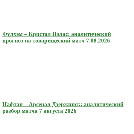
Фулхэм – Кристал Пэлас: аналитический
прогноз на товарищеский матч 7.08.2026
Нафтан – Арсенал Дзержинск: аналитический
разбор матча 7 августа 2026