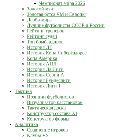
Чемпионат мира 2026
Золотой мяч
Золотая бутса ЧМ и Европы
Дерби мира
Лучшие футболисты СССР и России
Рейтинг тренеров
Рейтинг судей
Топ бомбардиров
История ЛЕ
История Копа Либертадорес
Копа Америка
История АПЛ
История Ла Лиги
История Серии А
История Бундеслиги
История Лиги 1
Тактика
Позиции футболистов
Визуализатор расстановок
Тактическая доска
Конструктор состава XI
Конструктор формы
Аналитика
Сравнение игроков
Клубы VS