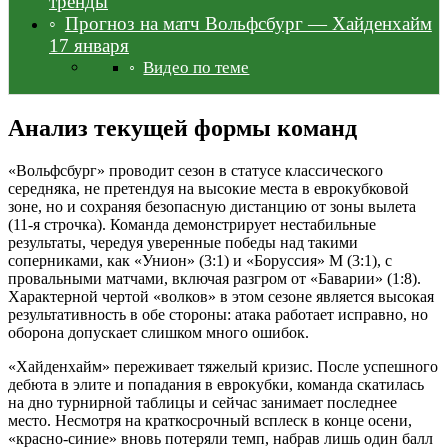
тренды
Прогноз на матч Вольфсбург — Хайденхайм
17 января
Видео по теме
Анализ текущей формы команд
«Вольфсбург» проводит сезон в статусе классического
середняка, не претендуя на высокие места в еврокубковой
зоне, но и сохраняя безопасную дистанцию от зоны вылета
(11-я строчка). Команда демонстрирует нестабильные
результаты, чередуя уверенные победы над такими
соперниками, как «Унион» (3:1) и «Боруссия» М (3:1), с
провальными матчами, включая разгром от «Баварии» (1:8).
Характерной чертой «волков» в этом сезоне является высокая
результативность в обе стороны: атака работает исправно, но
оборона допускает слишком много ошибок.
«Хайденхайм» переживает тяжелый кризис. После успешного
дебюта в элите и попадания в еврокубки, команда скатилась
на дно турнирной таблицы и сейчас занимает последнее
место. Несмотря на краткосрочный всплеск в конце осени,
«красно-синие» вновь потеряли темп, набрав лишь один балл