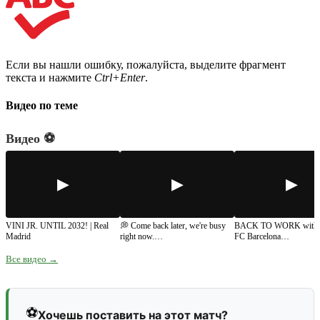
Если вы нашли ошибку, пожалуйста, выделите фрагмент
текста и нажмите
Ctrl+Enter
.
Видео по теме
Видео ⚽
▶
▶
▶
VINI JR. UNTIL 2032! | Real
💭 Come back later, we're busy
BACK TO WORK with 
Madrid
right now.…
FC Barcelona…
Все видео →
⚽
Хочешь поставить на этот матч?