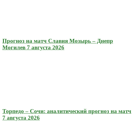
Прогноз на матч Славия Мозырь – Днепр
Могилев 7 августа 2026
Торпедо – Сочи: аналитический прогноз на матч
7 августа 2026