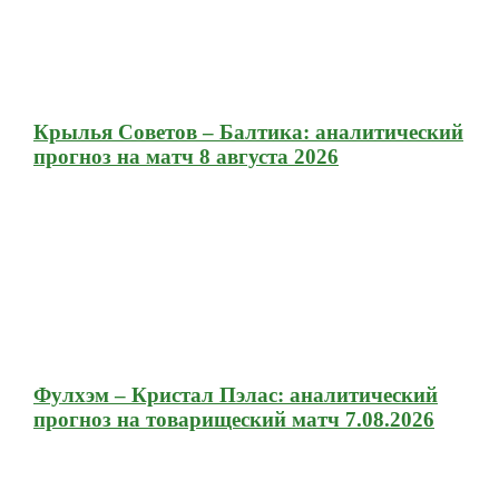
Крылья Советов – Балтика: аналитический
прогноз на матч 8 августа 2026
Фулхэм – Кристал Пэлас: аналитический
прогноз на товарищеский матч 7.08.2026