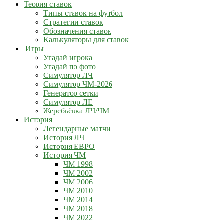
Теория ставок
Типы ставок на футбол
Стратегии ставок
Обозначения ставок
Калькуляторы для ставок
Игры
Угадай игрока
Угадай по фото
Симулятор ЛЧ
Симулятор ЧМ-2026
Генератор сетки
Симулятор ЛЕ
Жеребьёвка ЛЧ/ЧМ
История
Легендарные матчи
История ЛЧ
История ЕВРО
История ЧМ
ЧМ 1998
ЧМ 2002
ЧМ 2006
ЧМ 2010
ЧМ 2014
ЧМ 2018
ЧМ 2022