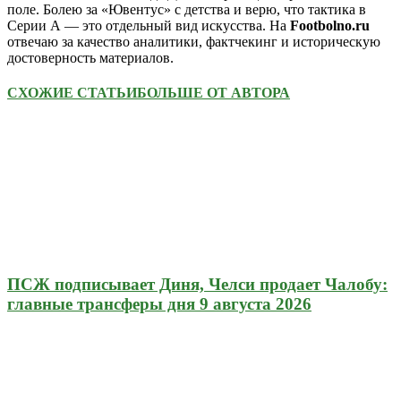
поле. Болею за «Ювентус» с детства и верю, что тактика в
Серии А — это отдельный вид искусства. На
Footbolno.ru
отвечаю за качество аналитики, фактчекинг и историческую
достоверность материалов.
СХОЖИЕ СТАТЬИ
БОЛЬШЕ ОТ АВТОРА
ПСЖ подписывает Диня, Челси продает Чалобу:
главные трансферы дня 9 августа 2026