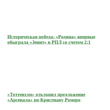
Историческая победа: «Родина» впервые
обыграла «Зенит» в РПЛ со счетом 2:1
«Тоттенхэм» отклонил предложение
«Арсенала» по Кристиану Ромеро