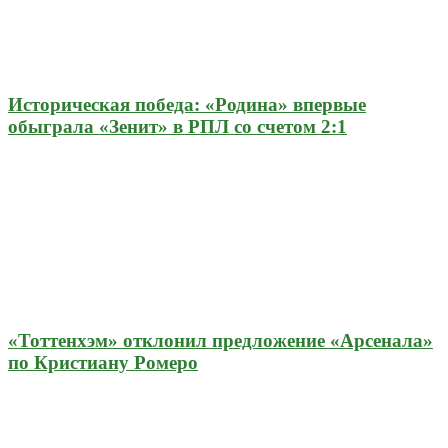
Историческая победа: «Родина» впервые
обыграла «Зенит» в РПЛ со счетом 2:1
«Тоттенхэм» отклонил предложение «Арсенала»
по Кристиану Ромеро