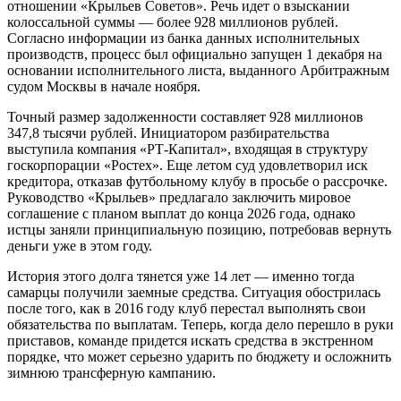
отношении «Крыльев Советов». Речь идет о взыскании
колоссальной суммы — более 928 миллионов рублей.
Согласно информации из банка данных исполнительных
производств, процесс был официально запущен 1 декабря на
основании исполнительного листа, выданного Арбитражным
судом Москвы в начале ноября.
Точный размер задолженности составляет 928 миллионов
347,8 тысячи рублей. Инициатором разбирательства
выступила компания «РТ-Капитал», входящая в структуру
госкорпорации «Ростех». Еще летом суд удовлетворил иск
кредитора, отказав футбольному клубу в просьбе о рассрочке.
Руководство «Крыльев» предлагало заключить мировое
соглашение с планом выплат до конца 2026 года, однако
истцы заняли принципиальную позицию, потребовав вернуть
деньги уже в этом году.
История этого долга тянется уже 14 лет — именно тогда
самарцы получили заемные средства. Ситуация обострилась
после того, как в 2016 году клуб перестал выполнять свои
обязательства по выплатам. Теперь, когда дело перешло в руки
приставов, команде придется искать средства в экстренном
порядке, что может серьезно ударить по бюджету и осложнить
зимнюю трансферную кампанию.