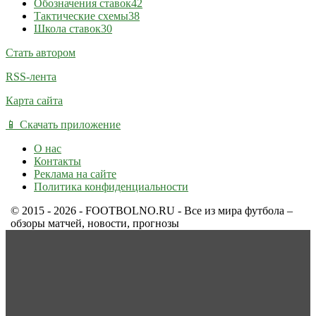
Обозначения ставок
42
Тактические схемы
38
Школа ставок
30
Стать автором
RSS-лента
Карта сайта
📱 Скачать приложение
О нас
Контакты
Реклама на сайте
Политика конфиденциальности
© 2015 - 2026 - FOOTBOLNO.RU - Все из мира футбола –
обзоры матчей, новости, прогнозы