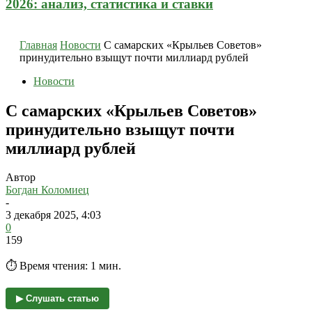
2026: анализ, статистика и ставки
Главная
Новости
С самарских «Крыльев Советов»
принудительно взыщут почти миллиард рублей
Новости
С самарских «Крыльев Советов»
принудительно взыщут почти
миллиард рублей
Автор
Богдан Коломиец
-
3 декабря 2025, 4:03
0
159
⏱ Время чтения: 1 мин.
▶ Слушать статью