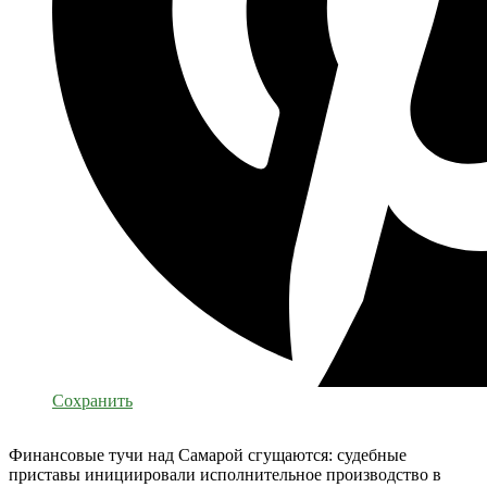
Сохранить
Финансовые тучи над Самарой сгущаются: судебные
приставы инициировали исполнительное производство в