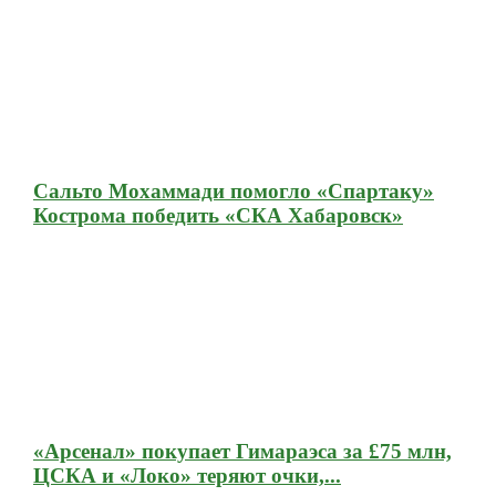
Сальто Мохаммади помогло «Спартаку»
Кострома победить «СКА Хабаровск»
«Арсенал» покупает Гимараэса за £75 млн,
ЦСКА и «Локо» теряют очки,...