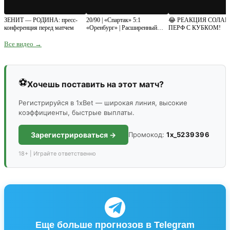
ЗЕНИТ — РОДИНА: пресс-
20/90 | «Спартак» 5:1
😂 РЕАКЦИЯ СОЛАР
конференция перед матчем
«Оренбург» | Расширенный
ПЕРФ С КУБКОМ!
обзор…
Все видео →
⚽
Хочешь поставить на этот матч?
Регистрируйся в 1xBet — широкая линия, высокие
коэффициенты, быстрые выплаты.
Зарегистрироваться →
Промокод:
1x_5239396
18+ | Играйте ответственно
Еще больше прогнозов в Telegram