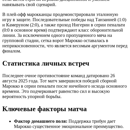
навязывать свой сценарий.
В плей-офф марокканцы продемонстрировали эталонную
игру в защите. Последовательные победы над Танзанией (1:0)
и Камеруном (2:0), а также проход Нигерии в серии пенальти
(0:0 в основное время) подтверждают класс оборонительной
линии. За исключением одного пропущенного мяча на
групповой стадии, сетка ворот Марокко оставалась в
неприкосновенности, что является весомым аргументом перед
финалом.
Статистика личных встреч
Последнее очное противостояние команд датировано 26
августа 2025 года. Тот матч завершился победой сборной
Марокко в серии пенальти после ничейного исхода основного
времени. Это подчеркивает равенство сил и высокую
вероятность упорной борьбы.
Ключевые факторы матча
Фактор домашнего поля:
Поддержка трибун дает
Марокко существенное эмоциональное преимущество.