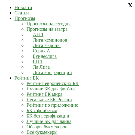
X
Новости
Статьи
Прогнозы
Прогнозы на сегодня
Прогнозы на завтра
АПЛ
Лига чемпионов
Лига Европы
Серия А
Бундеслига
РПЛ
Ла Лига
Лига конференций
Рейтинг БК
Рейтинг европейских БК
Лучшие БК для футбола
Рейтинг БК мира
Легальные БК России
Рейтинг по приложению
БК с фрибетом
БК без верификации
Лучшие БК для лайва
Обзоры букмекеров
Все букмекеры