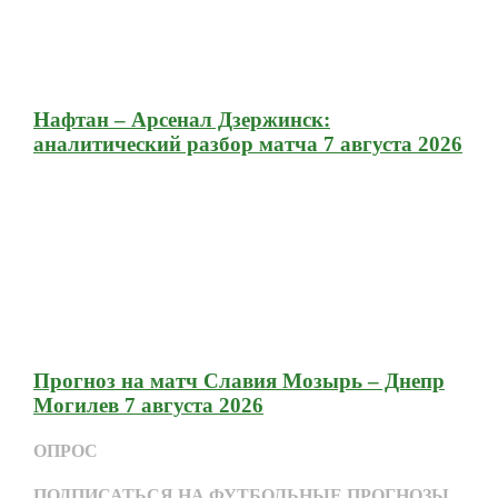
Нафтан – Арсенал Дзержинск:
аналитический разбор матча 7 августа 2026
Прогноз на матч Славия Мозырь – Днепр
Могилев 7 августа 2026
ОПРОС
ПОДПИСАТЬСЯ НА ФУТБОЛЬНЫЕ ПРОГНОЗЫ