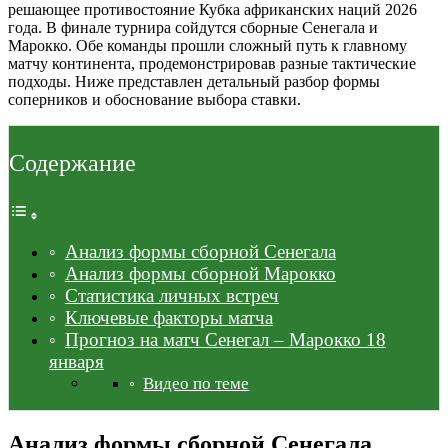
решающее противостояние Кубка африканских наций 2026
года. В финале турнира сойдутся сборные Сенегала и
Марокко. Обе команды прошли сложный путь к главному
матчу континента, продемонстрировав разные тактические
подходы. Ниже представлен детальный разбор формы
соперников и обоснование выбора ставки.
Содержание
Анализ формы сборной Сенегала
Анализ формы сборной Марокко
Статистика личных встреч
Ключевые факторы матча
Прогноз на матч Сенегал – Марокко 18
января
Видео по теме
Анализ формы сборной Сенегала