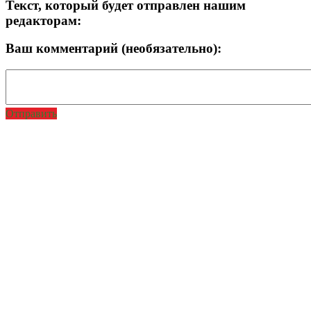
Текст, который будет отправлен нашим
редакторам:
Ваш комментарий (необязательно):
Отправить