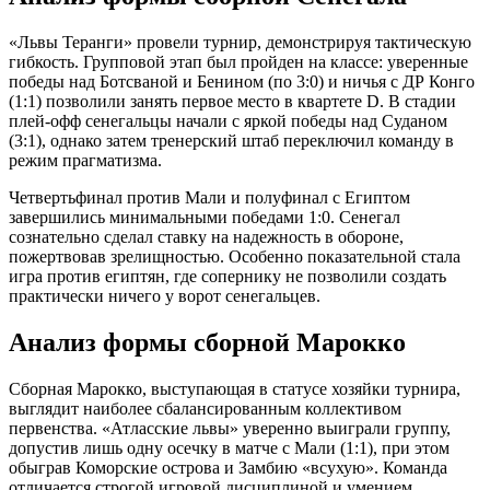
«Львы Теранги» провели турнир, демонстрируя тактическую
гибкость. Групповой этап был пройден на классе: уверенные
победы над Ботсваной и Бенином (по 3:0) и ничья с ДР Конго
(1:1) позволили занять первое место в квартете D. В стадии
плей-офф сенегальцы начали с яркой победы над Суданом
(3:1), однако затем тренерский штаб переключил команду в
режим прагматизма.
Четвертьфинал против Мали и полуфинал с Египтом
завершились минимальными победами 1:0. Сенегал
сознательно сделал ставку на надежность в обороне,
пожертвовав зрелищностью. Особенно показательной стала
игра против египтян, где сопернику не позволили создать
практически ничего у ворот сенегальцев.
Анализ формы сборной Марокко
Сборная Марокко, выступающая в статусе хозяйки турнира,
выглядит наиболее сбалансированным коллективом
первенства. «Атласские львы» уверенно выиграли группу,
допустив лишь одну осечку в матче с Мали (1:1), при этом
обыграв Коморские острова и Замбию «всухую». Команда
отличается строгой игровой дисциплиной и умением