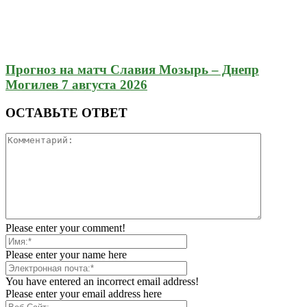
Прогноз на матч Славия Мозырь – Днепр
Могилев 7 августа 2026
ОСТАВЬТЕ ОТВЕТ
Please enter your comment!
Please enter your name here
You have entered an incorrect email address!
Please enter your email address here