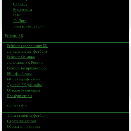
Серия А
Бундеслига
РПЛ
Ла Лига
Лига конференций
Рейтинг БК
Рейтинг европейских БК
Лучшие БК для футбола
Рейтинг БК мира
Легальные БК России
Рейтинг по приложению
БК с фрибетом
БК без верификации
Лучшие БК для лайва
Обзоры букмекеров
Все букмекеры
Теория ставок
Типы ставок на футбол
Стратегии ставок
Обозначения ставок