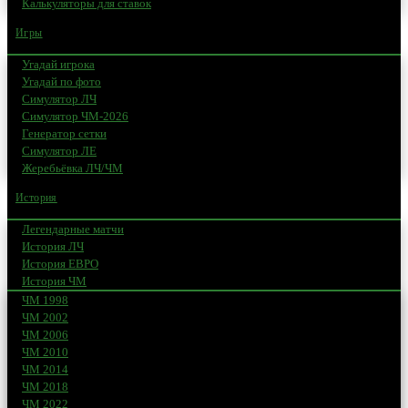
Калькуляторы для ставок
Игры
Угадай игрока
Угадай по фото
Симулятор ЛЧ
Симулятор ЧМ-2026
Генератор сетки
Симулятор ЛЕ
Жеребьёвка ЛЧ/ЧМ
История
Легендарные матчи
История ЛЧ
История ЕВРО
История ЧМ
ЧМ 1998
ЧМ 2002
ЧМ 2006
ЧМ 2010
ЧМ 2014
ЧМ 2018
ЧМ 2022