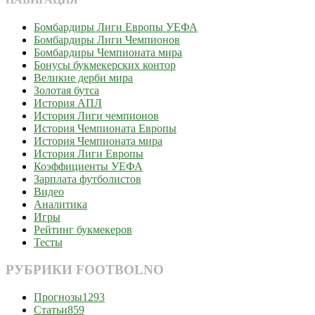
Бомбардиры Лиги Европы УЕФА
Бомбардиры Лиги Чемпионов
Бомбардиры Чемпионата мира
Бонусы букмекерских контор
Великие дерби мира
Золотая бутса
История АПЛ
История Лиги чемпионов
История Чемпионата Европы
История Чемпионата мира
История Лиги Европы
Коэффициенты УЕФА
Зарплата футболистов
Видео
Аналитика
Игры
Рейтинг букмекеров
Тесты
РУБРИКИ FOOTBOLNO
Прогнозы
1293
Статьи
859