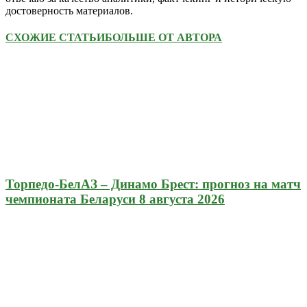
достоверность материалов.
СХОЖИЕ СТАТЬИ
БОЛЬШЕ ОТ АВТОРА
Торпедо-БелАЗ – Динамо Брест: прогноз на матч
чемпионата Беларуси 8 августа 2026