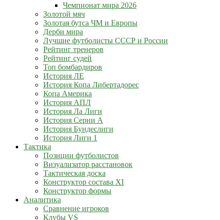
Чемпионат мира 2026
Золотой мяч
Золотая бутса ЧМ и Европы
Дерби мира
Лучшие футболисты СССР и России
Рейтинг тренеров
Рейтинг судей
Топ бомбардиров
История ЛЕ
История Копа Либертадорес
Копа Америка
История АПЛ
История Ла Лиги
История Серии А
История Бундеслиги
История Лиги 1
Тактика
Позиции футболистов
Визуализатор расстановок
Тактическая доска
Конструктор состава XI
Конструктор формы
Аналитика
Сравнение игроков
Клубы VS