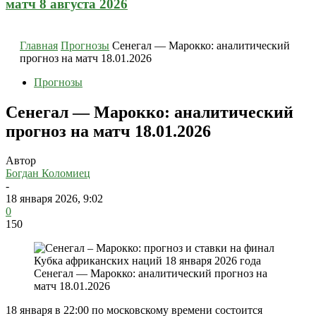
матч 8 августа 2026
Главная
Прогнозы
Сенегал — Марокко: аналитический
прогноз на матч 18.01.2026
Прогнозы
Сенегал — Марокко: аналитический
прогноз на матч 18.01.2026
Автор
Богдан Коломиец
-
18 января 2026, 9:02
0
150
Сенегал — Марокко: аналитический прогноз на
матч 18.01.2026
18 января в 22:00 по московскому времени состоится