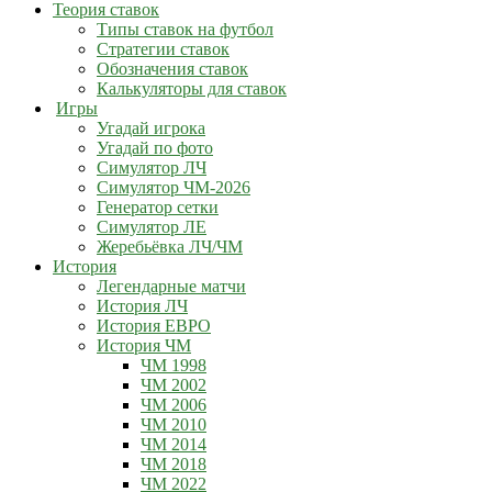
Теория ставок
Типы ставок на футбол
Стратегии ставок
Обозначения ставок
Калькуляторы для ставок
Игры
Угадай игрока
Угадай по фото
Симулятор ЛЧ
Симулятор ЧМ-2026
Генератор сетки
Симулятор ЛЕ
Жеребьёвка ЛЧ/ЧМ
История
Легендарные матчи
История ЛЧ
История ЕВРО
История ЧМ
ЧМ 1998
ЧМ 2002
ЧМ 2006
ЧМ 2010
ЧМ 2014
ЧМ 2018
ЧМ 2022