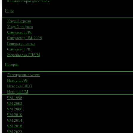
Калькуляторы для ставок
Игры
Угадай игрока
Угадай по фото
Симулятор ЛЧ
Симулятор ЧМ-2026
Генератор сетки
Симулятор ЛЕ
Жеребьёвка ЛЧ/ЧМ
История
Легендарные матчи
История ЛЧ
История ЕВРО
История ЧМ
ЧМ 1998
ЧМ 2002
ЧМ 2006
ЧМ 2010
ЧМ 2014
ЧМ 2018
ЧМ 2022