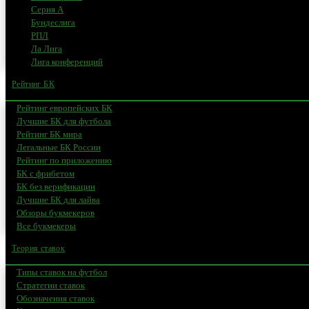
Серия А
Бундеслига
РПЛ
Ла Лига
Лига конференций
Рейтинг БК
Рейтинг европейских БК
Лучшие БК для футбола
Рейтинг БК мира
Легальные БК России
Рейтинг по приложению
БК с фрибетом
БК без верификации
Лучшие БК для лайва
Обзоры букмекеров
Все букмекеры
Теория ставок
Типы ставок на футбол
Стратегии ставок
Обозначения ставок