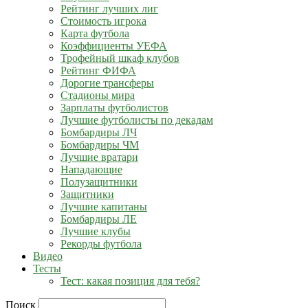
Рейтинг лучших лиг
Стоимость игрока
Карта футбола
Коэффициенты УЕФА
Трофейный шкаф клубов
Рейтинг ФИФА
Дорогие трансферы
Стадионы мира
Зарплаты футболистов
Лучшие футболисты по декадам
Бомбардиры ЛЧ
Бомбардиры ЧМ
Лучшие вратари
Нападающие
Полузащитники
Защитники
Лучшие капитаны
Бомбардиры ЛЕ
Лучшие клубы
Рекорды футбола
Видео
Тесты
Тест: какая позиция для тебя?
Поиск