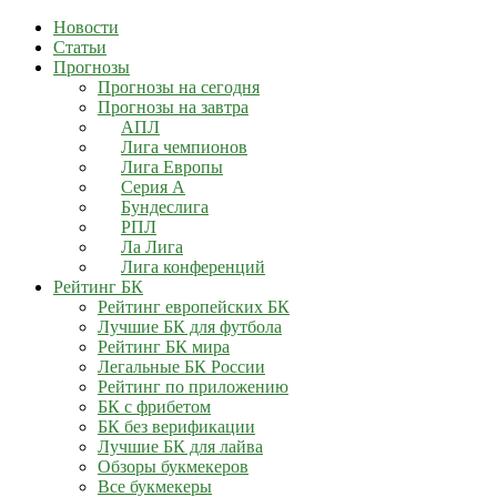
Новости
Статьи
Прогнозы
Прогнозы на сегодня
Прогнозы на завтра
АПЛ
Лига чемпионов
Лига Европы
Серия А
Бундеслига
РПЛ
Ла Лига
Лига конференций
Рейтинг БК
Рейтинг европейских БК
Лучшие БК для футбола
Рейтинг БК мира
Легальные БК России
Рейтинг по приложению
БК с фрибетом
БК без верификации
Лучшие БК для лайва
Обзоры букмекеров
Все букмекеры