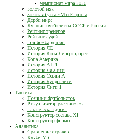
Чемпионат мира 2026
Золотой мяч
Золотая бутса ЧМ и Европы
Дерби мира
Лучшие футболисты СССР и России
Рейтинг тренеров
Рейтинг судей
Топ бомбардиров
История ЛЕ
История Копа Либертадорес
Копа Америка
История АПЛ
История Ла Лиги
История Серии А
История Бундеслиги
История Лиги 1
Тактика
Позиции футболистов
Визуализатор расстановок
Тактическая доска
Конструктор состава XI
Конструктор формы
Аналитика
Сравнение игроков
Клубы VS