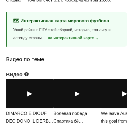
🗺️ Интерактивная карта мирового футбола
Узнай рейтинг FIFA этой сборной, историю, топ-лигу и
легенду страны —
на интерактивной карте →
Видео по теме
Видео ⚽
▶
▶
▶
DIMARCO E DIOUF
Волевая победа
We leave Austral
DECIDONO IL DERBY
Спартака 😱
this goal from D
D'ITALIA A…
#АльфаБанкРПЛ