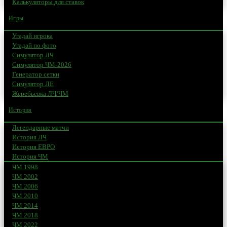
Калькуляторы для ставок
Игры
Угадай игрока
Угадай по фото
Симулятор ЛЧ
Симулятор ЧМ-2026
Генератор сетки
Симулятор ЛЕ
Жеребьёвка ЛЧ/ЧМ
История
Легендарные матчи
История ЛЧ
История ЕВРО
История ЧМ
ЧМ 1998
ЧМ 2002
ЧМ 2006
ЧМ 2010
ЧМ 2014
ЧМ 2018
ЧМ 2022