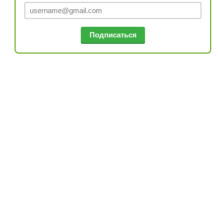
Подписаться