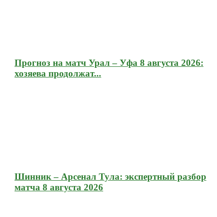
Прогноз на матч Урал – Уфа 8 августа 2026:
хозяева продолжат...
Шинник – Арсенал Тула: экспертный разбор
матча 8 августа 2026