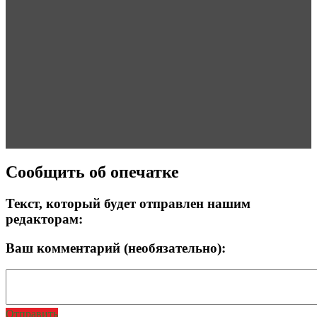
Сообщить об опечатке
Текст, который будет отправлен нашим
редакторам:
Ваш комментарий (необязательно):
Отправить