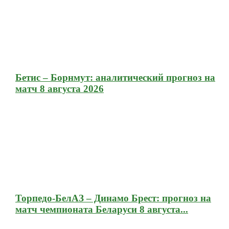
Бетис – Борнмут: аналитический прогноз на
матч 8 августа 2026
Торпедо-БелАЗ – Динамо Брест: прогноз на
матч чемпионата Беларуси 8 августа...