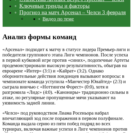
Ключевые тренды и факторы
Прогноз на матч Арсенал – Челси 3 февраля
Видео по теме
Анализ формы команд
«Арсенал» подходит к матчу в статусе лидера Премьер-лиги и
победителя группового этапа Лиги чемпионов. После успеха
в первой кубковой игре против «синих», подопечные Артеты
продемонстрировали высокую результативность, обыграв на
евроарене «Интер» (3:1) и «Кайрат» (3:2). Однако
оборонительные действия лондонцев вызывают вопросы: в
чемпионате команда уступила «Манчестер Юнайтед» (2:3) и
сыграла вничью с «Ноттингем Форест» (0:0), хотя и
разгромила «Лидс» (4:0). «Канониры» традиционно сильны в
атаке, но регулярные пропущенные мячи указывают на
уязвимость задней линии.
«Челси» под руководством Лиама Росеньора набрал
впечатляющий ход после поражения в первом полуфинале.
Команда выдала серию из пяти побед подряд во всех
турнирах, включая важные успехи в Лиге чемпионов против