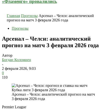
«Фламенго» провалились
Главная
Прогнозы
Арсенал – Челси: аналитический
прогноз на матч 3 февраля 2026 года
Прогнозы
Арсенал – Челси: аналитический
прогноз на матч 3 февраля 2026 года
Автор
Богдан Коломиец
-
2 февраля 2026, 9:03
0
110
Арсенал – Челси: аналитический прогноз на матч
3 февраля 2026 года
Premier League