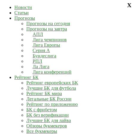
X
Новости
Статьи
Прогнозы
Прогнозы на сегодня
Прогнозы на завтра
АПЛ
Лига чемпионов
Лига Европы
Серия А
Бундеслига
РПЛ
Ла Лига
Лига конференций
Рейтинг БК
Рейтинг европейских БК
Лучшие БК для футбола
Рейтинг БК мира
Легальные БК России
Рейтинг по приложению
БК с фрибетом
БК без верификации
Лучшие БК для лайва
Обзоры букмекеров
Все букмекеры