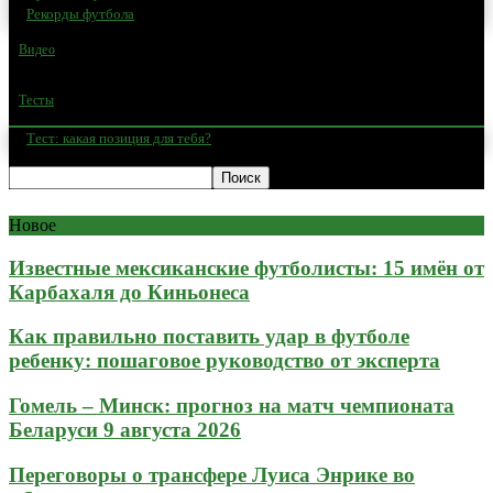
Рекорды футбола
Видео
Тесты
Тест: какая позиция для тебя?
Новое
Известные мексиканские футболисты: 15 имён от
Карбахаля до Киньонеса
Как правильно поставить удар в футболе
ребенку: пошаговое руководство от эксперта
Гомель – Минск: прогноз на матч чемпионата
Беларуси 9 августа 2026
Переговоры о трансфере Луиса Энрике во