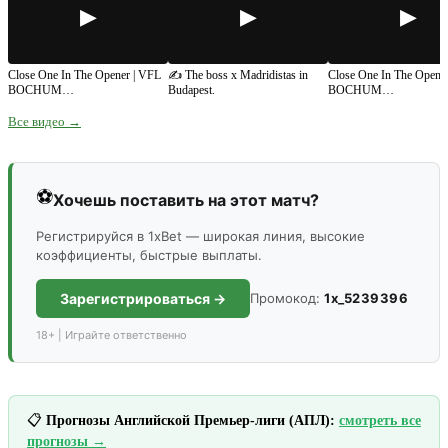
▶
▶
▶
Close One In The Opener | VFL
✍️ The boss x Madridistas in
Close One In The Opene
BOCHUM…
Budapest.
BOCHUM…
Все видео →
⚽
Хочешь поставить на этот матч?
Регистрируйся в 1xBet — широкая линия, высокие
коэффициенты, быстрые выплаты.
Зарегистрироваться →
Промокод:
1x_5239396
18+ | Играйте ответственно
📋
Прогнозы Английской Премьер-лиги (АПЛ):
смотреть все
прогнозы →