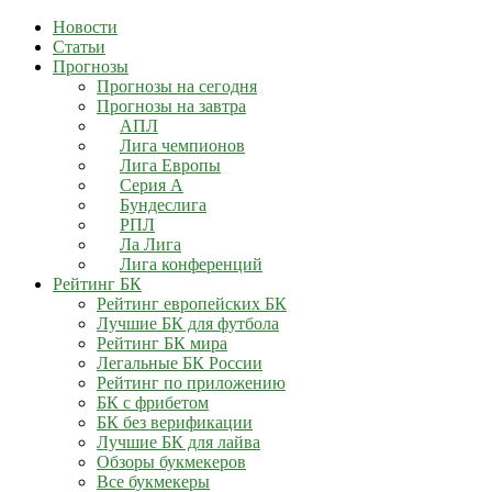
Новости
Статьи
Прогнозы
Прогнозы на сегодня
Прогнозы на завтра
АПЛ
Лига чемпионов
Лига Европы
Серия А
Бундеслига
РПЛ
Ла Лига
Лига конференций
Рейтинг БК
Рейтинг европейских БК
Лучшие БК для футбола
Рейтинг БК мира
Легальные БК России
Рейтинг по приложению
БК с фрибетом
БК без верификации
Лучшие БК для лайва
Обзоры букмекеров
Все букмекеры