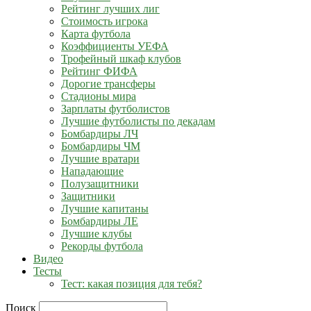
Рейтинг лучших лиг
Стоимость игрока
Карта футбола
Коэффициенты УЕФА
Трофейный шкаф клубов
Рейтинг ФИФА
Дорогие трансферы
Стадионы мира
Зарплаты футболистов
Лучшие футболисты по декадам
Бомбардиры ЛЧ
Бомбардиры ЧМ
Лучшие вратари
Нападающие
Полузащитники
Защитники
Лучшие капитаны
Бомбардиры ЛЕ
Лучшие клубы
Рекорды футбола
Видео
Тесты
Тест: какая позиция для тебя?
Поиск