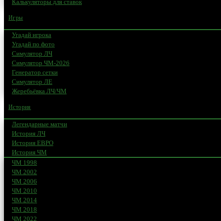
Калькуляторы для ставок
Игры
Угадай игрока
Угадай по фото
Симулятор ЛЧ
Симулятор ЧМ-2026
Генератор сетки
Симулятор ЛЕ
Жеребьёвка ЛЧ/ЧМ
История
Легендарные матчи
История ЛЧ
История ЕВРО
История ЧМ
ЧМ 1998
ЧМ 2002
ЧМ 2006
ЧМ 2010
ЧМ 2014
ЧМ 2018
ЧМ 2022