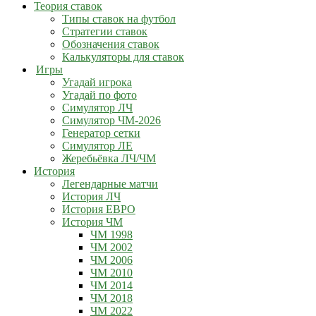
Теория ставок
Типы ставок на футбол
Стратегии ставок
Обозначения ставок
Калькуляторы для ставок
Игры
Угадай игрока
Угадай по фото
Симулятор ЛЧ
Симулятор ЧМ-2026
Генератор сетки
Симулятор ЛЕ
Жеребьёвка ЛЧ/ЧМ
История
Легендарные матчи
История ЛЧ
История ЕВРО
История ЧМ
ЧМ 1998
ЧМ 2002
ЧМ 2006
ЧМ 2010
ЧМ 2014
ЧМ 2018
ЧМ 2022