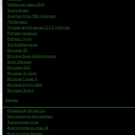
Чемпионат мира 2026
Золотой мяч
Золотая бутса ЧМ и Европы
Дерби мира
Лучшие футболисты СССР и России
Рейтинг тренеров
Рейтинг судей
Топ бомбардиров
История ЛЕ
История Копа Либертадорес
Копа Америка
История АПЛ
История Ла Лиги
История Серии А
История Бундеслиги
История Лиги 1
Тактика
Позиции футболистов
Визуализатор расстановок
Тактическая доска
Конструктор состава XI
Конструктор формы