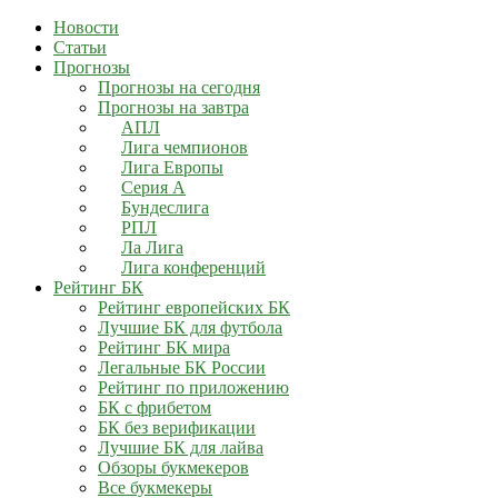
Новости
Статьи
Прогнозы
Прогнозы на сегодня
Прогнозы на завтра
АПЛ
Лига чемпионов
Лига Европы
Серия А
Бундеслига
РПЛ
Ла Лига
Лига конференций
Рейтинг БК
Рейтинг европейских БК
Лучшие БК для футбола
Рейтинг БК мира
Легальные БК России
Рейтинг по приложению
БК с фрибетом
БК без верификации
Лучшие БК для лайва
Обзоры букмекеров
Все букмекеры