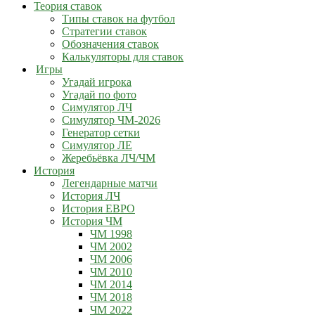
Теория ставок
Типы ставок на футбол
Стратегии ставок
Обозначения ставок
Калькуляторы для ставок
Игры
Угадай игрока
Угадай по фото
Симулятор ЛЧ
Симулятор ЧМ-2026
Генератор сетки
Симулятор ЛЕ
Жеребьёвка ЛЧ/ЧМ
История
Легендарные матчи
История ЛЧ
История ЕВРО
История ЧМ
ЧМ 1998
ЧМ 2002
ЧМ 2006
ЧМ 2010
ЧМ 2014
ЧМ 2018
ЧМ 2022