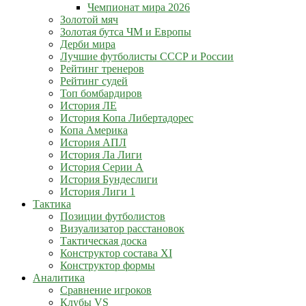
Чемпионат мира 2026
Золотой мяч
Золотая бутса ЧМ и Европы
Дерби мира
Лучшие футболисты СССР и России
Рейтинг тренеров
Рейтинг судей
Топ бомбардиров
История ЛЕ
История Копа Либертадорес
Копа Америка
История АПЛ
История Ла Лиги
История Серии А
История Бундеслиги
История Лиги 1
Тактика
Позиции футболистов
Визуализатор расстановок
Тактическая доска
Конструктор состава XI
Конструктор формы
Аналитика
Сравнение игроков
Клубы VS