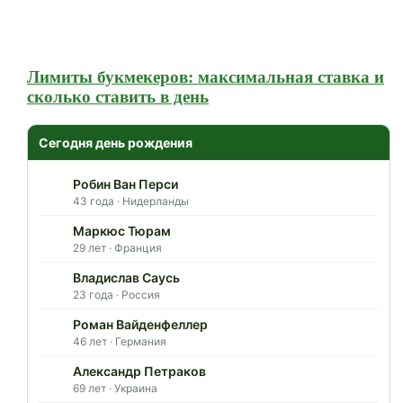
Лимиты букмекеров: максимальная ставка и
сколько ставить в день
Сегодня день рождения
Робин Ван Перси
43 года · Нидерланды
Маркюс Тюрам
29 лет · Франция
Владислав Саусь
23 года · Россия
Роман Вайденфеллер
46 лет · Германия
Александр Петраков
69 лет · Украина