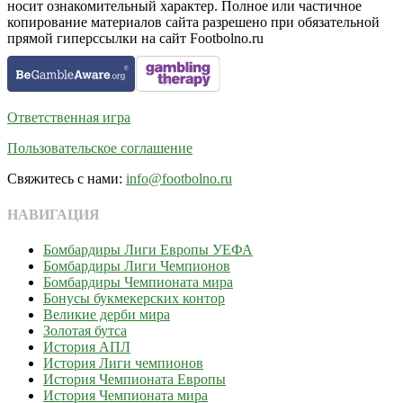
носит ознакомительный характер. Полное или частичное
копирование материалов сайта разрешено при обязательной
прямой гиперссылки на сайт Footbolno.ru
Ответственная игра
Пользовательское соглашение
Свяжитесь с нами:
info@footbolno.ru
НАВИГАЦИЯ
Бомбардиры Лиги Европы УЕФА
Бомбардиры Лиги Чемпионов
Бомбардиры Чемпионата мира
Бонусы букмекерских контор
Великие дерби мира
Золотая бутса
История АПЛ
История Лиги чемпионов
История Чемпионата Европы
История Чемпионата мира