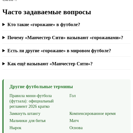
Часто задаваемые вопросы
Кто такие «горожане» в футболе?
Почему «Манчестер Сити» называют «горожанами»?
Есть ли другие «горожане» в мировом футболе?
Как ещё называют «Манчестер Сити»?
Другие футбольные термины
Правила мини-футбола
Гол
(футзала): официальный
регламент 2026 кратко
Замкнуть штангу
Компенсированное время
Мальчики для битья
Матч
Нырок
Основа