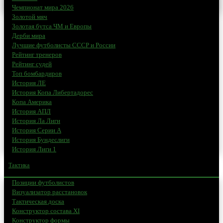
Чемпионат мира 2026
Золотой мяч
Золотая бутса ЧМ и Европы
Дерби мира
Лучшие футболисты СССР и России
Рейтинг тренеров
Рейтинг судей
Топ бомбардиров
История ЛЕ
История Копа Либертадорес
Копа Америка
История АПЛ
История Ла Лиги
История Серии А
История Бундеслиги
История Лиги 1
Тактика
Позиции футболистов
Визуализатор расстановок
Тактическая доска
Конструктор состава XI
Конструктор формы