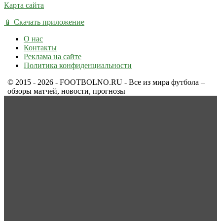
Карта сайта
📱 Скачать приложение
О нас
Контакты
Реклама на сайте
Политика конфиденциальности
© 2015 - 2026 - FOOTBOLNO.RU - Все из мира футбола –
обзоры матчей, новости, прогнозы