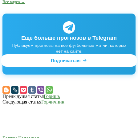
Все видео →
Еще больше прогнозов в Telegram
Публикуем прогнозы на все футбольные матчи, которых
нет на сайте.
Подписаться
Предыдущая статья
Горишь
Следующая статья
Горчичник