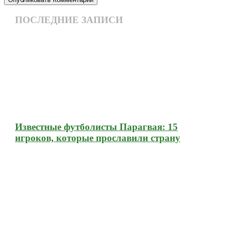
ПОСЛЕДНИЕ ЗАПИСИ
Известные футболисты Парагвая: 15
игроков, которые прославили страну