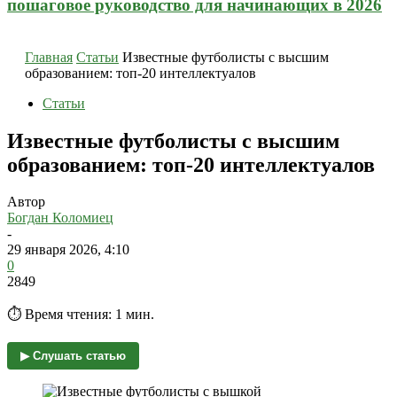
пошаговое руководство для начинающих в 2026
Главная
Статьи
Известные футболисты с высшим
образованием: топ-20 интеллектуалов
Статьи
Известные футболисты с высшим
образованием: топ-20 интеллектуалов
Автор
Богдан Коломиец
-
29 января 2026, 4:10
0
2849
⏱ Время чтения: 1 мин.
▶ Слушать статью