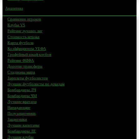
Аналитика
Сравнение игроков
Клубы VS
Рейтинг лучших лиг
Стоимость игрока
Карта футбола
Коэффициенты УЕФА
Трофейный шкаф клубов
Рейтинг ФИФА
Дорогие трансферы
Стадионы мира
Зарплаты футболистов
Лучшие футболисты по декадам
Бомбардиры ЛЧ
Бомбардиры ЧМ
Лучшие вратари
Нападающие
Полузащитники
Защитники
Лучшие капитаны
Бомбардиры ЛЕ
Лучшие клубы