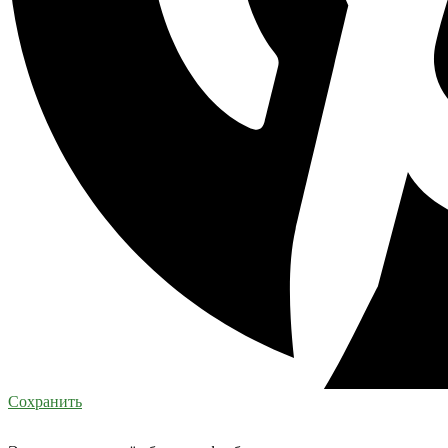
Сохранить