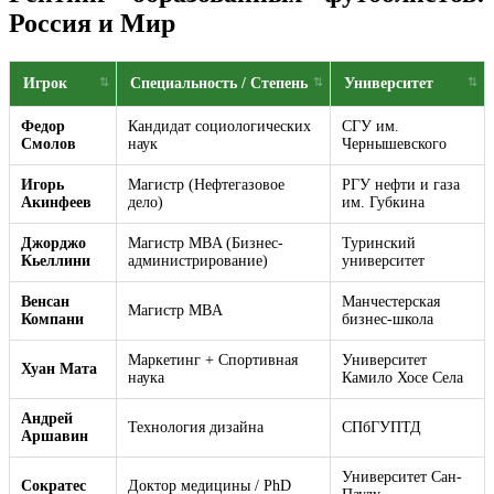
Россия и Мир
Игрок
Специальность / Степень
Университет
Федор
Кандидат социологических
СГУ им.
Смолов
наук
Чернышевского
Игорь
Магистр (Нефтегазовое
РГУ нефти и газа
Акинфеев
дело)
им. Губкина
Джорджо
Магистр MBA (Бизнес-
Туринский
Кьеллини
администрирование)
университет
Венсан
Манчестерская
Магистр MBA
Компани
бизнес-школа
Маркетинг + Спортивная
Университет
Хуан Мата
наука
Камило Хосе Села
Андрей
Технология дизайна
СПбГУПТД
Аршавин
Университет Сан-
Сократес
Доктор медицины / PhD