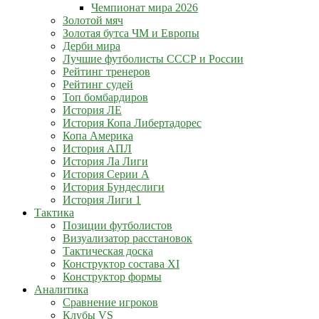
Чемпионат мира 2026
Золотой мяч
Золотая бутса ЧМ и Европы
Дерби мира
Лучшие футболисты СССР и России
Рейтинг тренеров
Рейтинг судей
Топ бомбардиров
История ЛЕ
История Копа Либертадорес
Копа Америка
История АПЛ
История Ла Лиги
История Серии А
История Бундеслиги
История Лиги 1
Тактика
Позиции футболистов
Визуализатор расстановок
Тактическая доска
Конструктор состава XI
Конструктор формы
Аналитика
Сравнение игроков
Клубы VS