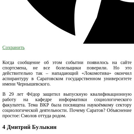
Сохранить
Когда сообщение об этом событии появилось на сайте
спортсмена, не все болельщики поверили. Но это
действительно так – нападающий «Локомотива» окончил
аспирантуру в Саратовском государственном университете
имени Чернышевского.
В 29 лет Фёдор защитил выпускную квалификационную
работу на кафедре информатики социологического
факультета. Тема ВКР была посвящена наукоёмкому сектору
социологической деятельности. Почему Саратов? Объяснение
простое: Смолов оттуда родом.
4
Дмитрий Булыкин