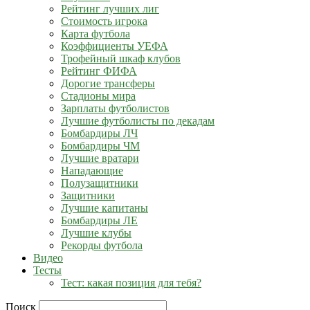
Рейтинг лучших лиг
Стоимость игрока
Карта футбола
Коэффициенты УЕФА
Трофейный шкаф клубов
Рейтинг ФИФА
Дорогие трансферы
Стадионы мира
Зарплаты футболистов
Лучшие футболисты по декадам
Бомбардиры ЛЧ
Бомбардиры ЧМ
Лучшие вратари
Нападающие
Полузащитники
Защитники
Лучшие капитаны
Бомбардиры ЛЕ
Лучшие клубы
Рекорды футбола
Видео
Тесты
Тест: какая позиция для тебя?
Поиск