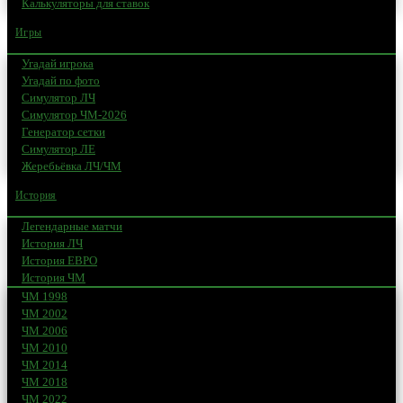
Калькуляторы для ставок
Игры
Угадай игрока
Угадай по фото
Симулятор ЛЧ
Симулятор ЧМ-2026
Генератор сетки
Симулятор ЛЕ
Жеребьёвка ЛЧ/ЧМ
История
Легендарные матчи
История ЛЧ
История ЕВРО
История ЧМ
ЧМ 1998
ЧМ 2002
ЧМ 2006
ЧМ 2010
ЧМ 2014
ЧМ 2018
ЧМ 2022