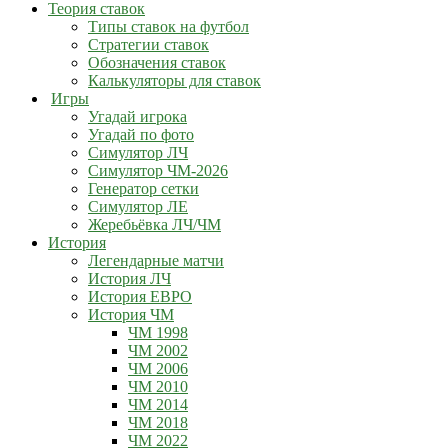
Теория ставок
Типы ставок на футбол
Стратегии ставок
Обозначения ставок
Калькуляторы для ставок
Игры
Угадай игрока
Угадай по фото
Симулятор ЛЧ
Симулятор ЧМ-2026
Генератор сетки
Симулятор ЛЕ
Жеребьёвка ЛЧ/ЧМ
История
Легендарные матчи
История ЛЧ
История ЕВРО
История ЧМ
ЧМ 1998
ЧМ 2002
ЧМ 2006
ЧМ 2010
ЧМ 2014
ЧМ 2018
ЧМ 2022