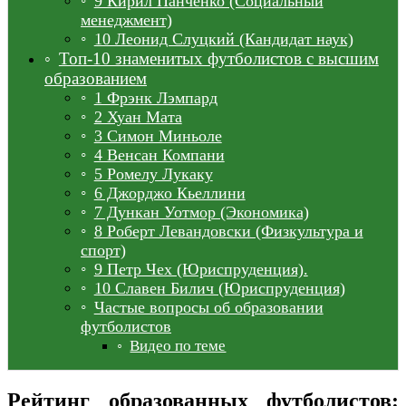
9 Кирил Панченко (Социальный
менеджмент)
10 Леонид Слуцкий (Кандидат наук)
Топ-10 знаменитых футболистов с высшим
образованием
1 Фрэнк Лэмпард
2 Хуан Мата
3 Симон Миньоле
4 Венсан Компани
5 Ромелу Лукаку
6 Джорджо Кьеллини
7 Дункан Уотмор (Экономика)
8 Роберт Левандовски (Физкультура и
спорт)
9 Петр Чех (Юриспруденция).
10 Славен Билич (Юриспруденция)
Частые вопросы об образовании
футболистов
Видео по теме
Рейтинг образованных футболистов: