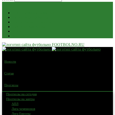
LIVE-результаты матчей
Турнирные таблицы
Футбольные термины
Тактическая доска
О нас
Контакты
FOOTBOLNO.RU
Новости
Статьи
Прогнозы
Прогнозы на сегодня
Прогнозы на завтра
АПЛ
Лига чемпионов
Лига Европы