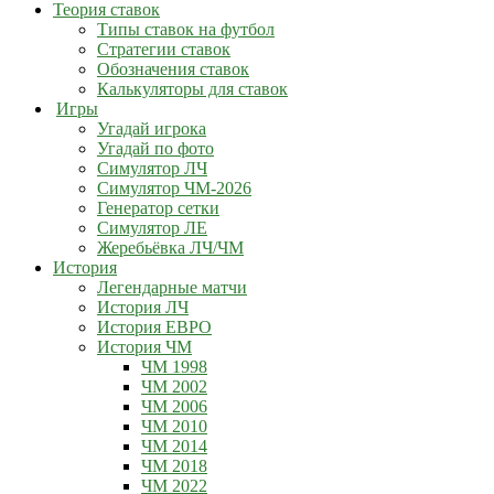
Теория ставок
Типы ставок на футбол
Стратегии ставок
Обозначения ставок
Калькуляторы для ставок
Игры
Угадай игрока
Угадай по фото
Симулятор ЛЧ
Симулятор ЧМ-2026
Генератор сетки
Симулятор ЛЕ
Жеребьёвка ЛЧ/ЧМ
История
Легендарные матчи
История ЛЧ
История ЕВРО
История ЧМ
ЧМ 1998
ЧМ 2002
ЧМ 2006
ЧМ 2010
ЧМ 2014
ЧМ 2018
ЧМ 2022