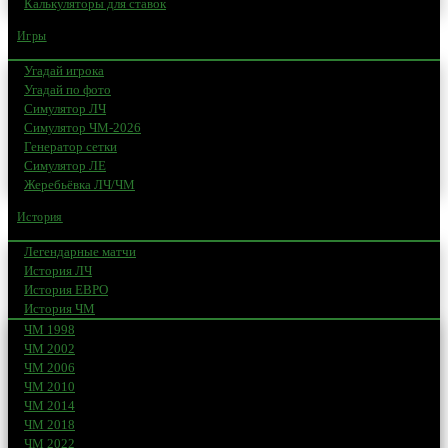
Калькуляторы для ставок
Игры
Угадай игрока
Угадай по фото
Симулятор ЛЧ
Симулятор ЧМ-2026
Генератор сетки
Симулятор ЛЕ
Жеребьёвка ЛЧ/ЧМ
История
Легендарные матчи
История ЛЧ
История ЕВРО
История ЧМ
ЧМ 1998
ЧМ 2002
ЧМ 2006
ЧМ 2010
ЧМ 2014
ЧМ 2018
ЧМ 2022