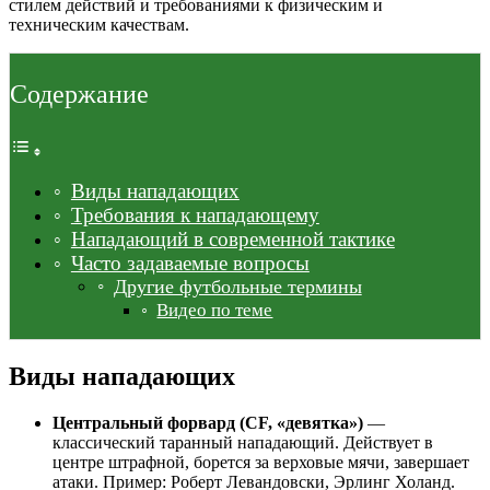
стилем действий и требованиями к физическим и
техническим качествам.
Содержание
Виды нападающих
Требования к нападающему
Нападающий в современной тактике
Часто задаваемые вопросы
Другие футбольные термины
Видео по теме
Виды нападающих
Центральный форвард (CF, «девятка»)
—
классический таранный нападающий. Действует в
центре штрафной, борется за верховые мячи, завершает
атаки. Пример: Роберт Левандовски, Эрлинг Холанд.