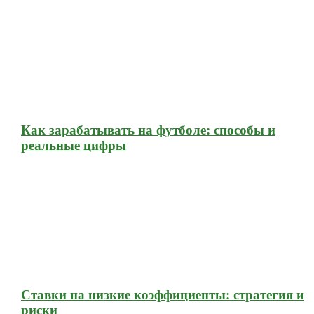
Как зарабатывать на футболе: способы и
реальные цифры
Ставки на низкие коэффициенты: стратегия и
риски