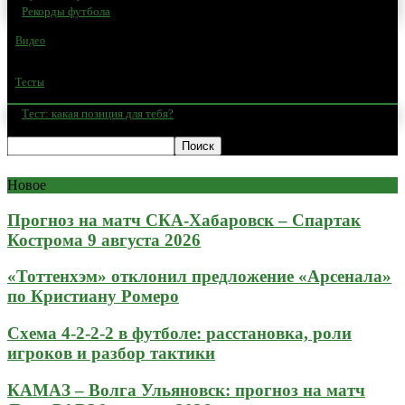
Рекорды футбола
Видео
Тесты
Тест: какая позиция для тебя?
Новое
Прогноз на матч СКА-Хабаровск – Спартак
Кострома 9 августа 2026
«Тоттенхэм» отклонил предложение «Арсенала»
по Кристиану Ромеро
Схема 4-2-2-2 в футболе: расстановка, роли
игроков и разбор тактики
КАМАЗ – Волга Ульяновск: прогноз на матч