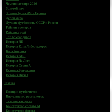
Чемпионат мира 2026
Золотой мяч
Золотая бутса ЧМ и Европы
Дерби мира
Лучшие футболисты СССР и России
Рейтинг тренеров
Рейтинг судей
Топ бомбардиров
История ЛЕ
История Копа Либертадорес
Копа Америка
История АПЛ
История Ла Лиги
История Серии А
История Бундеслиги
История Лиги 1
Тактика
Позиции футболистов
Визуализатор расстановок
Тактическая доска
Конструктор состава XI
Конструктор формы