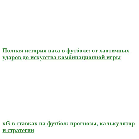
Полная история паса в футболе: от хаотичных
ударов до искусства комбинационной игры
xG в ставках на футбол: прогнозы, калькулятор
и стратегии