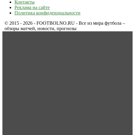
Контакты
Реклама на сайте
Политика конфиденциальности
© 2015 - 2026 - FOOTBOLNO.RU - Все из мира футбола –
обзоры матчей, новости, прогнозы