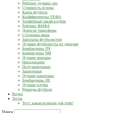
Рейтинг лучших лиг
Стоимость игрока
Карта футбола
Коэффициенты УЕФА
Трофейный шкаф клубов
Рейтинг ФИФА
Дорогие трансферы
Стадионы мира
Зарплаты футболистов
Лучшие футболисты по декадам
Бомбардиры ЛЧ
Бомбардиры ЧМ
Лучшие вратари
Нападающие
Полузащитники
Защитники
Лучшие капитаны
Бомбардиры ЛЕ
Лучшие клубы
Рекорды футбола
Видео
Тесты
Тест: какая позиция для тебя?
Поиск