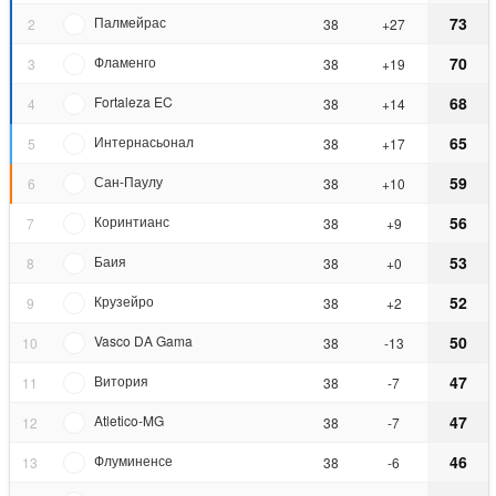
Палмейрас
73
2
38
+27
Фламенго
70
3
38
+19
Fortaleza EC
68
4
38
+14
Интернасьонал
65
5
38
+17
Сан-Паулу
59
6
38
+10
Коринтианс
56
7
38
+9
Баия
53
8
38
+0
Крузейро
52
9
38
+2
Vasco DA Gama
50
10
38
-13
Витория
47
11
38
-7
Atletico-MG
47
12
38
-7
Флуминенсе
46
13
38
-6