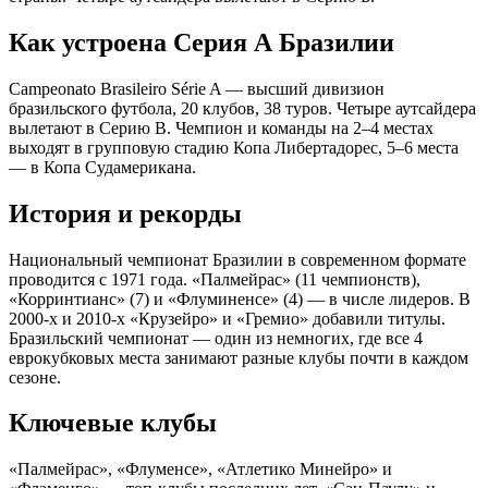
Как устроена Серия А Бразилии
Campeonato Brasileiro Série A — высший дивизион
бразильского футбола, 20 клубов, 38 туров. Четыре аутсайдера
вылетают в Серию B. Чемпион и команды на 2–4 местах
выходят в групповую стадию Копа Либертадорес, 5–6 места
— в Копа Судамерикана.
История и рекорды
Национальный чемпионат Бразилии в современном формате
проводится с 1971 года. «Палмейрас» (11 чемпионств),
«Корринтианс» (7) и «Флуминенсе» (4) — в числе лидеров. В
2000-х и 2010-х «Крузейро» и «Гремио» добавили титулы.
Бразильский чемпионат — один из немногих, где все 4
еврокубковых места занимают разные клубы почти в каждом
сезоне.
Ключевые клубы
«Палмейрас», «Флуменсе», «Атлетико Минейро» и