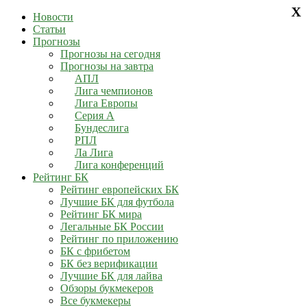
X
Новости
Статьи
Прогнозы
Прогнозы на сегодня
Прогнозы на завтра
АПЛ
Лига чемпионов
Лига Европы
Серия А
Бундеслига
РПЛ
Ла Лига
Лига конференций
Рейтинг БК
Рейтинг европейских БК
Лучшие БК для футбола
Рейтинг БК мира
Легальные БК России
Рейтинг по приложению
БК с фрибетом
БК без верификации
Лучшие БК для лайва
Обзоры букмекеров
Все букмекеры