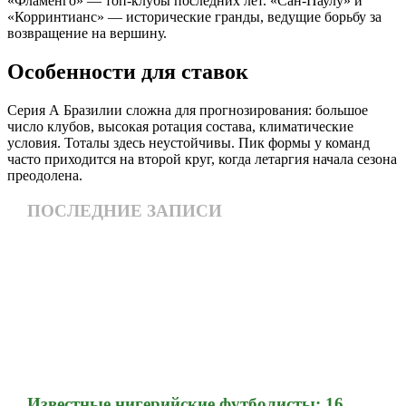
«Фламенго» — топ-клубы последних лет. «Сан-Паулу» и
«Корринтианс» — исторические гранды, ведущие борьбу за
возвращение на вершину.
Особенности для ставок
Серия А Бразилии сложна для прогнозирования: большое
число клубов, высокая ротация состава, климатические
условия. Тоталы здесь неустойчивы. Пик формы у команд
часто приходится на второй круг, когда летаргия начала сезона
преодолена.
ПОСЛЕДНИЕ ЗАПИСИ
Известные нигерийские футболисты: 16