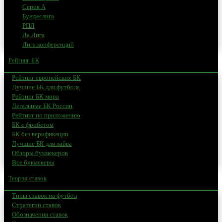
Серия А
Бундеслига
РПЛ
Ла Лига
Лига конференций
Рейтинг БК
Рейтинг европейских БК
Лучшие БК для футбола
Рейтинг БК мира
Легальные БК России
Рейтинг по приложению
БК с фрибетом
БК без верификации
Лучшие БК для лайва
Обзоры букмекеров
Все букмекеры
Теория ставок
Типы ставок на футбол
Стратегии ставок
Обозначения ставок