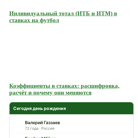
Индивидуальный тотал (ИТБ и ИТМ) в
ставках на футбол
Коэффициенты в ставках: расшифровка,
расчёт и почему они меняются
Сегодня день рождения
Валерий Газзаев
72 года · Россия