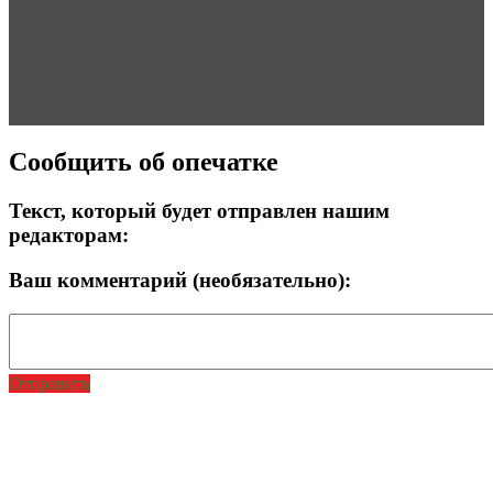
Сообщить об опечатке
Текст, который будет отправлен нашим
редакторам:
Ваш комментарий (необязательно):
Отправить