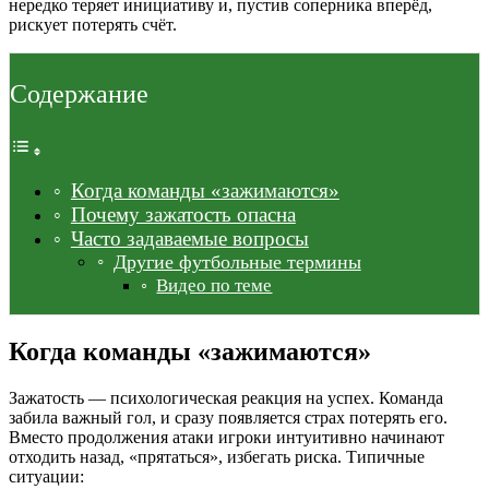
нередко теряет инициативу и, пустив соперника вперёд,
рискует потерять счёт.
Содержание
Когда команды «зажимаются»
Почему зажатость опасна
Часто задаваемые вопросы
Другие футбольные термины
Видео по теме
Когда команды «зажимаются»
Зажатость — психологическая реакция на успех. Команда
забила важный гол, и сразу появляется страх потерять его.
Вместо продолжения атаки игроки интуитивно начинают
отходить назад, «прятаться», избегать риска. Типичные
ситуации: