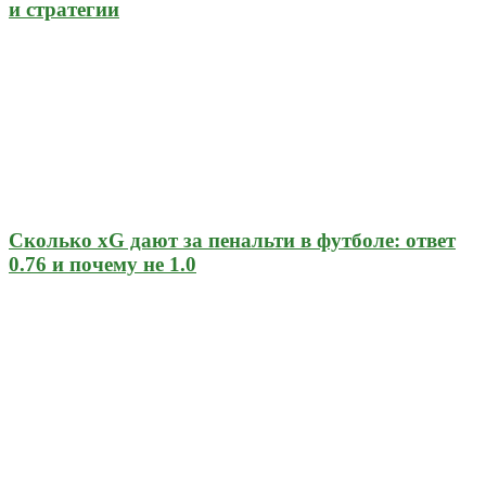
и стратегии
Сколько xG дают за пенальти в футболе: ответ
0.76 и почему не 1.0