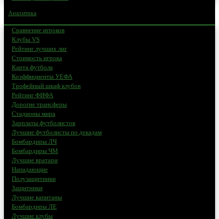
Аналитика
Сравнение игроков
Клубы VS
Рейтинг лучших лиг
Стоимость игрока
Карта футбола
Коэффициенты УЕФА
Трофейный шкаф клубов
Рейтинг ФИФА
Дорогие трансферы
Стадионы мира
Зарплаты футболистов
Лучшие футболисты по декадам
Бомбардиры ЛЧ
Бомбардиры ЧМ
Лучшие вратари
Нападающие
Полузащитники
Защитники
Лучшие капитаны
Бомбардиры ЛЕ
Лучшие клубы