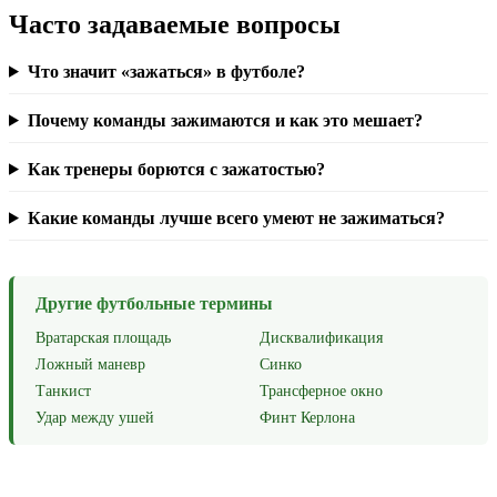
Часто задаваемые вопросы
Что значит «зажаться» в футболе?
Почему команды зажимаются и как это мешает?
Как тренеры борются с зажатостью?
Какие команды лучше всего умеют не зажиматься?
Другие футбольные термины
Вратарская площадь
Дисквалификация
Ложный маневр
Синко
Танкист
Трансферное окно
Удар между ушей
Финт Керлона