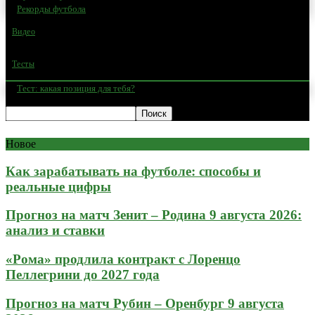
Рекорды футбола
Видео
Тесты
Тест: какая позиция для тебя?
Новое
Как зарабатывать на футболе: способы и
реальные цифры
Прогноз на матч Зенит – Родина 9 августа 2026:
анализ и ставки
«Рома» продлила контракт с Лоренцо
Пеллегрини до 2027 года
Прогноз на матч Рубин – Оренбург 9 августа