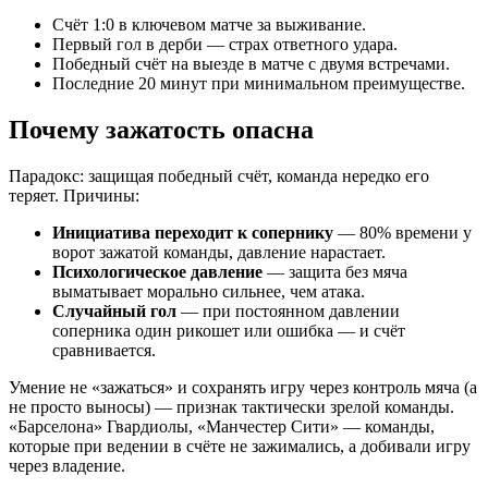
Счёт 1:0 в ключевом матче за выживание.
Первый гол в дерби — страх ответного удара.
Победный счёт на выезде в матче с двумя встречами.
Последние 20 минут при минимальном преимуществе.
Почему зажатость опасна
Парадокс: защищая победный счёт, команда нередко его
теряет. Причины:
Инициатива переходит к сопернику
— 80% времени у
ворот зажатой команды, давление нарастает.
Психологическое давление
— защита без мяча
выматывает морально сильнее, чем атака.
Случайный гол
— при постоянном давлении
соперника один рикошет или ошибка — и счёт
сравнивается.
Умение не «зажаться» и сохранять игру через контроль мяча (а
не просто выносы) — признак тактически зрелой команды.
«Барселона» Гвардиолы, «Манчестер Сити» — команды,
которые при ведении в счёте не зажимались, а добивали игру
через владение.