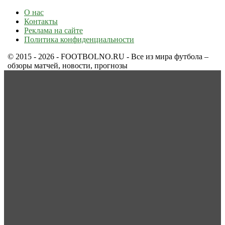
О нас
Контакты
Реклама на сайте
Политика конфиденциальности
© 2015 - 2026 - FOOTBOLNO.RU - Все из мира футбола –
обзоры матчей, новости, прогнозы