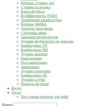
Рейтинг лучших лиг
Стоимость игрока
Карта футбола
Коэффициенты УЕФА
Трофейный шкаф клубов
Рейтинг ФИФА
Дорогие трансферы
Стадионы мира
Зарплаты футболистов
Лучшие футболисты по декадам
Бомбардиры ЛЧ
Бомбардиры ЧМ
Лучшие вратари
Нападающие
Полузащитники
Защитники
Лучшие капитаны
Бомбардиры ЛЕ
Лучшие клубы
Рекорды футбола
Видео
Тесты
Тест: какая позиция для тебя?
Поиск