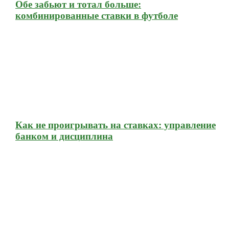
Обе забьют и тотал больше:
комбинированные ставки в футболе
Как не проигрывать на ставках: управление
банком и дисциплина