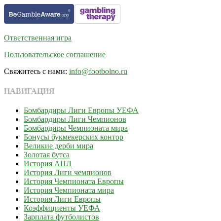
Ответственная игра
Пользовательское соглашение
Свяжитесь с нами:
info@footbolno.ru
НАВИГАЦИЯ
Бомбардиры Лиги Европы УЕФА
Бомбардиры Лиги Чемпионов
Бомбардиры Чемпионата мира
Бонусы букмекерских контор
Великие дерби мира
Золотая бутса
История АПЛ
История Лиги чемпионов
История Чемпионата Европы
История Чемпионата мира
История Лиги Европы
Коэффициенты УЕФА
Зарплата футболистов