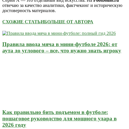
Серии А — это отдельный вид искусства. На
Footbolno.ru
отвечаю за качество аналитики, фактчекинг и историческую
достоверность материалов.
СХОЖИЕ СТАТЬИ
БОЛЬШЕ ОТ АВТОРА
Правила ввода мяча в мини-футболе 2026: от
аута до углового – все, что нужно знать игроку
Как правильно бить подъемом в футболе:
пошаговое руководство для мощного удара в
2026 году