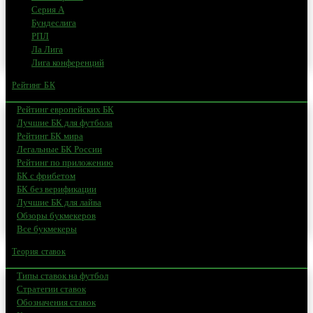
Серия А
Бундеслига
РПЛ
Ла Лига
Лига конференций
Рейтинг БК
Рейтинг европейских БК
Лучшие БК для футбола
Рейтинг БК мира
Легальные БК России
Рейтинг по приложению
БК с фрибетом
БК без верификации
Лучшие БК для лайва
Обзоры букмекеров
Все букмекеры
Теория ставок
Типы ставок на футбол
Стратегии ставок
Обозначения ставок