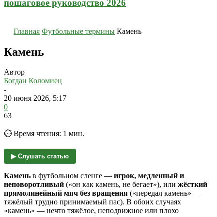
пошаговое руководство 2026
Главная
Футбольные термины
Камень
Камень
Автор
Богдан Коломиец
-
20 июня 2026, 5:17
0
63
⏱ Время чтения: 1 мин.
▶ Слушать статью
Камень
в футбольном сленге —
игрок, медленный и
неповоротливый
(«он как камень, не бегает»), или
жёсткий
прямолинейный мяч без вращения
(«передал камень» —
тяжёлый трудно принимаемый пас). В обоих случаях
«камень» — нечто тяжёлое, неподвижное или плохо