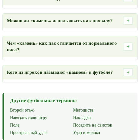
Можно ли «камень» использовать как похвалу?
Чем «камень» как пас отличается от нормального
паса?
Кого из игроков называют «камнем» в футболе?
Другие футбольные термины
Второй этаж
Методиста
Навязать свою игру
Накладка
Поле
Посадить на свисток
Прострельный удар
Удар в молоко