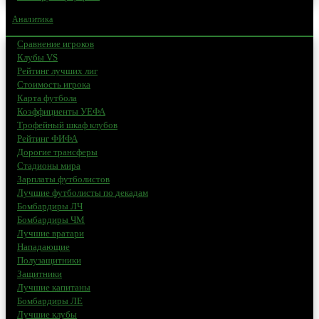
Аналитика
Сравнение игроков
Клубы VS
Рейтинг лучших лиг
Стоимость игрока
Карта футбола
Коэффициенты УЕФА
Трофейный шкаф клубов
Рейтинг ФИФА
Дорогие трансферы
Стадионы мира
Зарплаты футболистов
Лучшие футболисты по декадам
Бомбардиры ЛЧ
Бомбардиры ЧМ
Лучшие вратари
Нападающие
Полузащитники
Защитники
Лучшие капитаны
Бомбардиры ЛЕ
Лучшие клубы