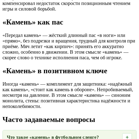
компенсировал недостаток скорости позиционным чтением
игры и силовой борьбой.
«Камень» как пас
«Передал камень» — жёсткий длинный пас «в ноги» или
«прямо», без подрезки и вращения, трудный для контроля при
приёме. Мяч летит «как кирпич»: принять его аккуратно
сложно, особенно в движении. В этом смысле «камень» —
скорее слово о технике исполнения паса, чем об игроке.
«Камень» в позитивном ключе
Иногда «камень» — комплимент для защитника: «надёжный
как камень», «стоит как камень в обороне». Непробиваемый,
несмотря на давление. В этом смысле «камень» — синоним
монолита, стены: позитивная характеристика надёжности и
непоколебимости.
Часто задаваемые вопросы
Что такое «камень» в футбольном сленге?