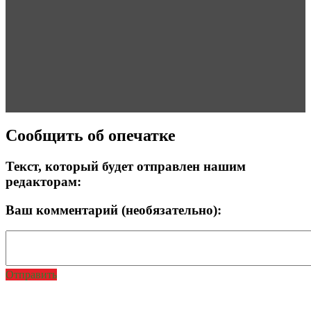
Сообщить об опечатке
Текст, который будет отправлен нашим
редакторам:
Ваш комментарий (необязательно):
Отправить