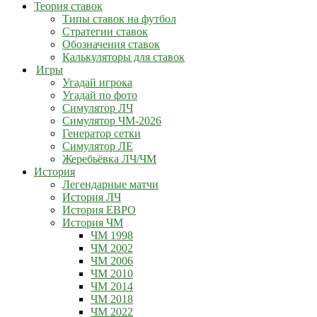
Теория ставок
Типы ставок на футбол
Стратегии ставок
Обозначения ставок
Калькуляторы для ставок
Игры
Угадай игрока
Угадай по фото
Симулятор ЛЧ
Симулятор ЧМ-2026
Генератор сетки
Симулятор ЛЕ
Жеребьёвка ЛЧ/ЧМ
История
Легендарные матчи
История ЛЧ
История ЕВРО
История ЧМ
ЧМ 1998
ЧМ 2002
ЧМ 2006
ЧМ 2010
ЧМ 2014
ЧМ 2018
ЧМ 2022