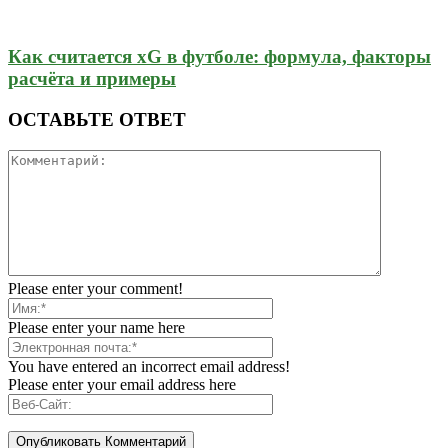
Как считается xG в футболе: формула, факторы
расчёта и примеры
ОСТАВЬТЕ ОТВЕТ
Please enter your comment!
Please enter your name here
You have entered an incorrect email address!
Please enter your email address here