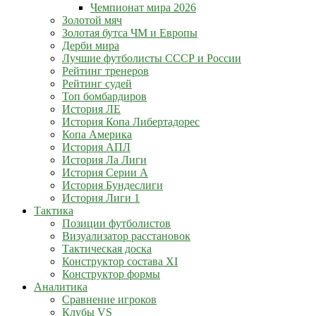
Чемпионат мира 2026
Золотой мяч
Золотая бутса ЧМ и Европы
Дерби мира
Лучшие футболисты СССР и России
Рейтинг тренеров
Рейтинг судей
Топ бомбардиров
История ЛЕ
История Копа Либертадорес
Копа Америка
История АПЛ
История Ла Лиги
История Серии А
История Бундеслиги
История Лиги 1
Тактика
Позиции футболистов
Визуализатор расстановок
Тактическая доска
Конструктор состава XI
Конструктор формы
Аналитика
Сравнение игроков
Клубы VS