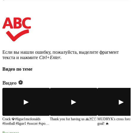
Если вы нашли ошибку, пожалуйста, выделите фрагмент
текста и нажмите
Ctrl+Enter
.
Видео по теме
Видео ⚽
▶
▶
▶
Crack 💎#ligue1mcdonalds
Thank you for having us 🙏🇲🇾
MUDRYK's cross forces
#football #ligue1 #soccer #sports
goal! 🔥
#edit #psg…
Все видео →