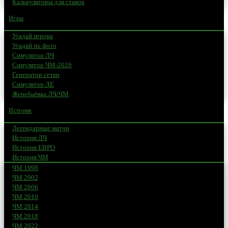
Калькуляторы для ставок
Игры
Угадай игрока
Угадай по фото
Симулятор ЛЧ
Симулятор ЧМ-2026
Генератор сетки
Симулятор ЛЕ
Жеребьёвка ЛЧ/ЧМ
История
Легендарные матчи
История ЛЧ
История ЕВРО
История ЧМ
ЧМ 1998
ЧМ 2002
ЧМ 2006
ЧМ 2010
ЧМ 2014
ЧМ 2018
ЧМ 2022