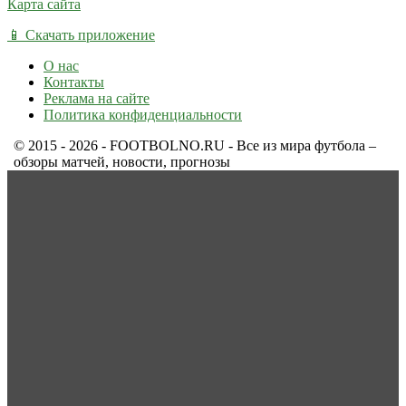
Карта сайта
📱 Скачать приложение
О нас
Контакты
Реклама на сайте
Политика конфиденциальности
© 2015 - 2026 - FOOTBOLNO.RU - Все из мира футбола –
обзоры матчей, новости, прогнозы