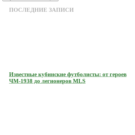
ПОСЛЕДНИЕ ЗАПИСИ
Известные кубинские футболисты: от героев
ЧМ-1938 до легионеров MLS