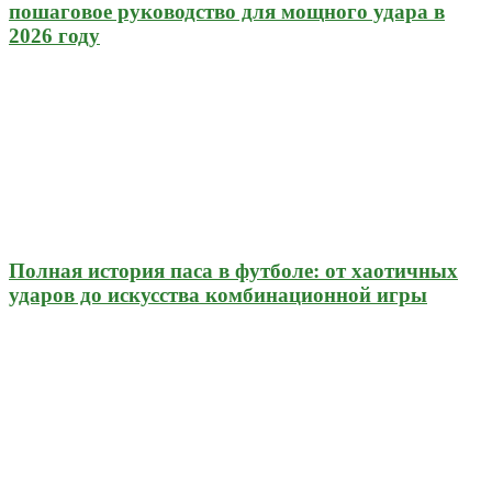
пошаговое руководство для мощного удара в
2026 году
Полная история паса в футболе: от хаотичных
ударов до искусства комбинационной игры