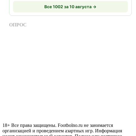
Все 1002 за 10 августа →
ОПРОС
18+ Все права защищены. Footbolno.ru не занимается
организацией и проведением азартных игр. Информация