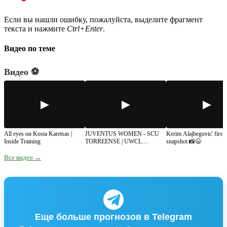
Если вы нашли ошибку, пожалуйста, выделите фрагмент
текста и нажмите
Ctrl+Enter
.
Видео по теме
Видео ⚽
▶
▶
▶
All eyes on Kosta Karetsas |
JUVENTUS WOMEN - SCU
Kerim Alajbegovic' first
Inside Training
TORREENSE | UWCL
snapshot 📸😉
QUALIFIERS…
Все видео →
Еще больше прогнозов в Telegram