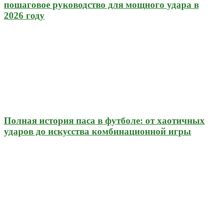
пошаговое руководство для мощного удара в
2026 году
Полная история паса в футболе: от хаотичных
ударов до искусства комбинационной игры