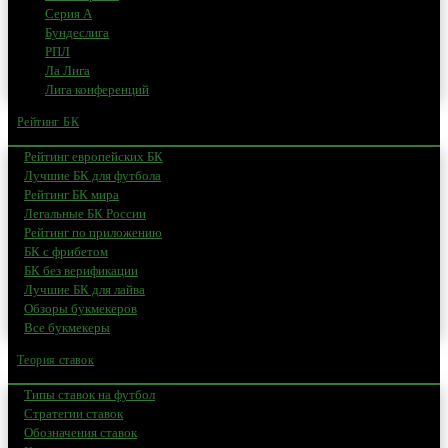
Серия А
Бундеслига
РПЛ
Ла Лига
Лига конференций
Рейтинг БК
Рейтинг европейских БК
Лучшие БК для футбола
Рейтинг БК мира
Легальные БК России
Рейтинг по приложению
БК с фрибетом
БК без верификации
Лучшие БК для лайва
Обзоры букмекеров
Все букмекеры
Теория ставок
Типы ставок на футбол
Стратегии ставок
Обозначения ставок