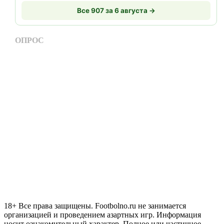
Все 907 за 6 августа →
ОПРОС
18+ Все права защищены. Footbolno.ru не занимается
организацией и проведением азартных игр. Информация
носит ознакомительный характер. Полное или частичное