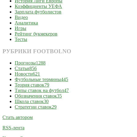
История Лиги Европы
Коэффициенты УЕФА
Зарплата футболистов
Видео
Аналитика
Игры
Рейтинг букмекеров
Тесты
РУБРИКИ FOOTBOLNO
Прогнозы
1288
Статьи
856
Новости
621
Футбольные термины
445
Теория ставок
79
Типы ставок на футбол
47
Обозначения ставок
35
Школа ставок
30
Стратегии ставок
29
Стать автором
RSS-лента