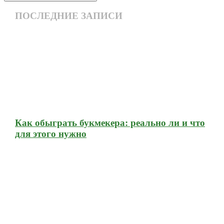
ПОСЛЕДНИЕ ЗАПИСИ
Как обыграть букмекера: реально ли и что
для этого нужно