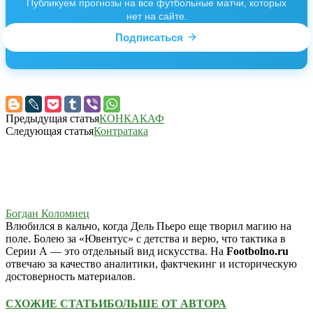
Публикуем прогнозы на все футбольные матчи, которых
нет на сайте.
Подписаться
Предыдущая статья
КОНКАКАФ
Следующая статья
Контратака
Богдан Коломиец
Влюбился в кальчо, когда Дель Пьеро еще творил магию на
поле. Болею за «Ювентус» с детства и верю, что тактика в
Серии А — это отдельный вид искусства. На
Footbolno.ru
отвечаю за качество аналитики, фактчекинг и историческую
достоверность материалов.
СХОЖИЕ СТАТЬИ
БОЛЬШЕ ОТ АВТОРА