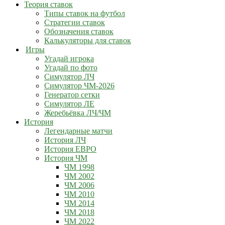
Теория ставок
Типы ставок на футбол
Стратегии ставок
Обозначения ставок
Калькуляторы для ставок
Игры
Угадай игрока
Угадай по фото
Симулятор ЛЧ
Симулятор ЧМ-2026
Генератор сетки
Симулятор ЛЕ
Жеребьёвка ЛЧ/ЧМ
История
Легендарные матчи
История ЛЧ
История ЕВРО
История ЧМ
ЧМ 1998
ЧМ 2002
ЧМ 2006
ЧМ 2010
ЧМ 2014
ЧМ 2018
ЧМ 2022