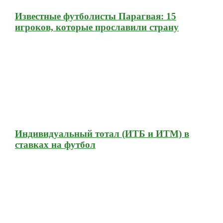
Известные футболисты Парагвая: 15
игроков, которые прославили страну
Индивидуальный тотал (ИТБ и ИТМ) в
ставках на футбол