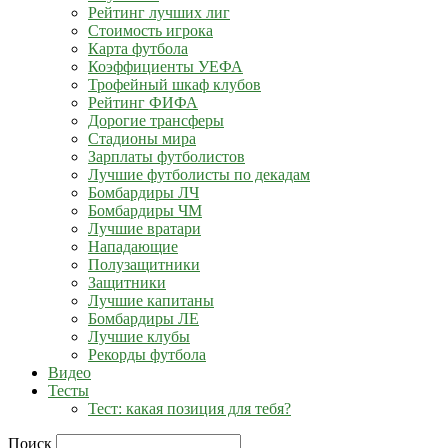
Рейтинг лучших лиг
Стоимость игрока
Карта футбола
Коэффициенты УЕФА
Трофейный шкаф клубов
Рейтинг ФИФА
Дорогие трансферы
Стадионы мира
Зарплаты футболистов
Лучшие футболисты по декадам
Бомбардиры ЛЧ
Бомбардиры ЧМ
Лучшие вратари
Нападающие
Полузащитники
Защитники
Лучшие капитаны
Бомбардиры ЛЕ
Лучшие клубы
Рекорды футбола
Видео
Тесты
Тест: какая позиция для тебя?
Поиск