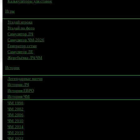
Калькуляторы для ставок
Игры
Угадай игрока
Угадай по фото
Симулятор ЛЧ
Симулятор ЧМ-2026
Генератор сетки
Симулятор ЛЕ
Жеребьёвка ЛЧ/ЧМ
История
Легендарные матчи
История ЛЧ
История ЕВРО
История ЧМ
ЧМ 1998
ЧМ 2002
ЧМ 2006
ЧМ 2010
ЧМ 2014
ЧМ 2018
ЧМ 2022