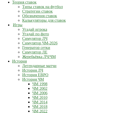
Теория ставок
Типы ставок на футбол
Стратегии ставок
Обозначения ставок
Калькуляторы для ставок
Игры
Угадай игрока
Угадай по фото
Симулятор ЛЧ
Симулятор ЧМ-2026
Генератор сетки
Симулятор ЛЕ
Жеребьёвка ЛЧ/ЧМ
История
Легендарные матчи
История ЛЧ
История ЕВРО
История ЧМ
ЧМ 1998
ЧМ 2002
ЧМ 2006
ЧМ 2010
ЧМ 2014
ЧМ 2018
ЧМ 2022