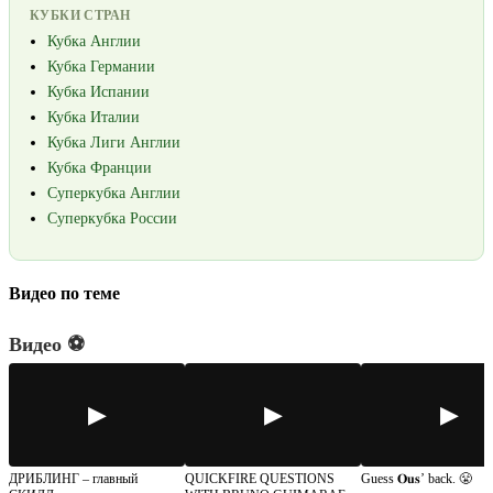
КУБКИ СТРАН
Кубка Англии
Кубка Германии
Кубка Испании
Кубка Италии
Кубка Лиги Англии
Кубка Франции
Суперкубка Англии
Суперкубка России
Видео по теме
Видео ⚽
▶
▶
▶
ДРИБЛИНГ – главный
QUICKFIRE QUESTIONS
Guess 𝐎𝐮𝐬’ back. 😤