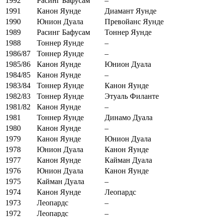
1992
Расинг Бафусам
–
1991
Канон Яунде
Диамант Яунде
1990
Юнион Дуала
Превойанс Яунде
1989
Расинг Бафусам
Тоннер Яунде
1988
Тоннер Яунде
–
1986/87
Тоннер Яунде
–
1985/86
Канон Яунде
Юнион Дуала
1984/85
Канон Яунде
–
1983/84
Тоннер Яунде
Канон Яунде
1982/83
Тоннер Яунде
Этуаль Филанте
1981/82
Канон Яунде
–
1981
Тоннер Яунде
Динамо Дуала
1980
Канон Яунде
–
1979
Канон Яунде
Юнион Дуала
1978
Юнион Дуала
Канон Яунде
1977
Канон Яунде
Кайман Дуала
1976
Юнион Дуала
Канон Яунде
1975
Кайман Дуала
–
1974
Канон Яунде
Леопардс
1973
Леопардс
–
1972
Леопардс
–