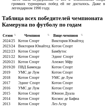
громких турнирных побед ей не досталось. Даже в
легендарном 1990 году.
Таблица всех победителей чемпионата
Камеруна по футболу по годам
Сезон
Чемпион
Вице-чемпион
2024/25
Котон Спорт
Виктория Юнайтед
2023/24
Виктория Юнайтед
Котон Спорт
2022/23
Котон Спорт
Бамбутос
2021/22
Котон Спорт
Эдинг Спорт
2020/21
Котон Спорт
Апежес Мфу
2019/20
ПВД Баменда
Котон Спорт
2019
УМС де Лум
Котон Спорт
2018
Котон Спорт
УМС де Лум
2017
Эдинг Спорт
Котон Спорт
2016
УМС де Лум
Котон Спорт
2015
Котон Спорт
Юнион Дуала
2014
Котон Спорт
Космос де Бафиа
2013
Котон Спорт
Лез Астр