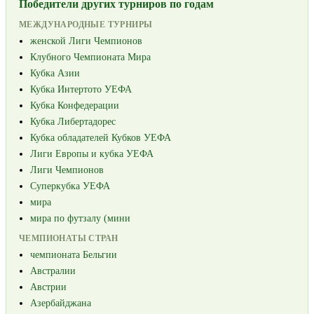
Победители других турниров по годам
МЕЖДУНАРОДНЫЕ ТУРНИРЫ
женской Лиги Чемпионов
Клубного Чемпионата Мира
Кубка Азии
Кубка Интертото УЕФА
Кубка Конфедерации
Кубка Либертадорес
Кубка обладателей Кубков УЕФА
Лиги Европы и кубка УЕФА
Лиги Чемпионов
Суперкубка УЕФА
мира
мира по футзалу (мини
ЧЕМПИОНАТЫ СТРАН
чемпионата Бельгии
Австралии
Австрии
Азербайджана