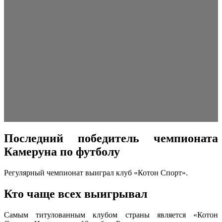
Последний победитель чемпионата
Камеруна по футболу
Регулярный чемпионат выиграл клуб «Котон Спорт».
Кто чаще всех выигрывал
Самым титулованным клубом страны является «Котон