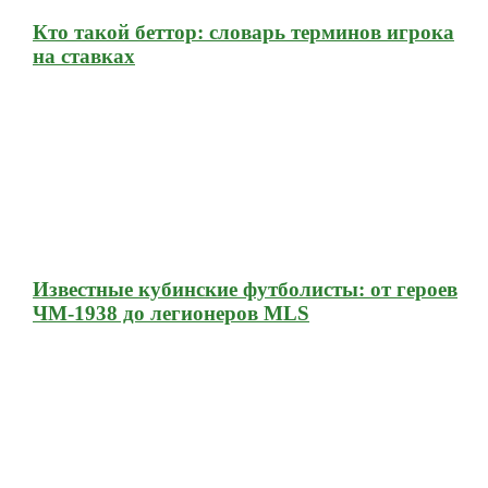
Кто такой беттор: словарь терминов игрока
на ставках
Известные кубинские футболисты: от героев
ЧМ-1938 до легионеров MLS