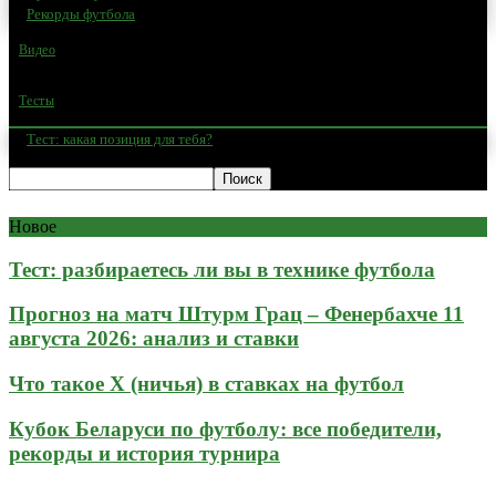
Рекорды футбола
Видео
Тесты
Тест: какая позиция для тебя?
Новое
Тест: разбираетесь ли вы в технике футбола
Прогноз на матч Штурм Грац – Фенербахче 11
августа 2026: анализ и ставки
Что такое Х (ничья) в ставках на футбол
Кубок Беларуси по футболу: все победители,
рекорды и история турнира