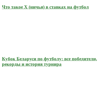
Что такое Х (ничья) в ставках на футбол
Кубок Беларуси по футболу: все победители,
рекорды и история турнира