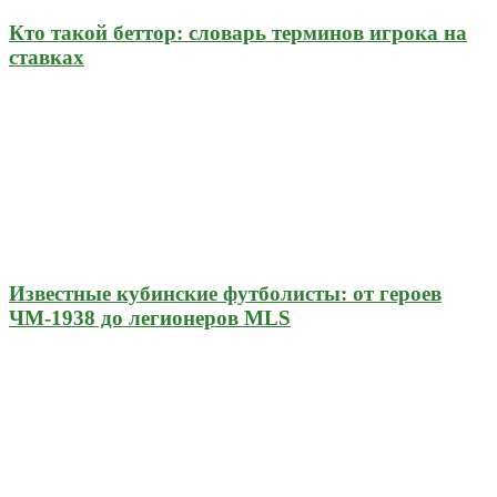
Кто такой беттор: словарь терминов игрока на
ставках
Известные кубинские футболисты: от героев
ЧМ-1938 до легионеров MLS