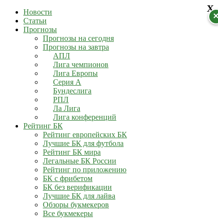
X
Новости
Статьи
Прогнозы
Прогнозы на сегодня
Прогнозы на завтра
АПЛ
Лига чемпионов
Лига Европы
Серия А
Бундеслига
РПЛ
Ла Лига
Лига конференций
Рейтинг БК
Рейтинг европейских БК
Лучшие БК для футбола
Рейтинг БК мира
Легальные БК России
Рейтинг по приложению
БК с фрибетом
БК без верификации
Лучшие БК для лайва
Обзоры букмекеров
Все букмекеры