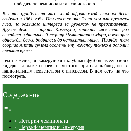
победители чемпионата за всю историю
Высшая футбольная лига этой африканской страны была
создана в 1961 году. Называется она Элит уан или премьер-
лига, но большого интереса за рубежом не представляет.
Другое дело, – сборная Камеруна, которая уже пять раз
выходила в финальный турнир Чемпионатов Мира, и которая
однажды даже добралась до четвертьфинала. Причём, там
сборная Англии сумела одолеть эту команду только в дополни
тельной время.
Тем не менее, и камерунский клубный футбол имеет своих
лидеров и даже героев, и местные зрители наблюдают за
национальным первенством с интересом. В нём есть, на что
посмотреть.
Содержание
История чемпионата
Первый чемпион Камеруна